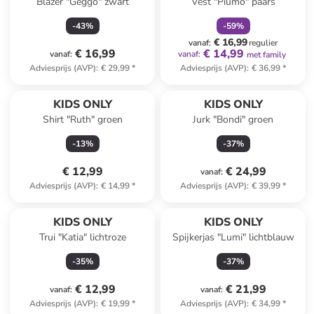
Blazer "Geggo" zwart
Vest "Piumo" paars
-
43
%
-
59
%
€ 16,99
vanaf
:
regulier
€ 16,99
€ 14,99
vanaf
:
vanaf
:
met family
Adviesprijs (AVP)
:
€ 29,99
*
Adviesprijs (AVP)
:
€ 36,99
*
KIDS ONLY
KIDS ONLY
Shirt "Ruth" groen
Jurk "Bondi" groen
-
13
%
-
37
%
€ 12,99
€ 24,99
vanaf
:
Adviesprijs (AVP)
:
€ 14,99
*
Adviesprijs (AVP)
:
€ 39,99
*
KIDS ONLY
KIDS ONLY
Trui "Katia" lichtroze
Spijkerjas "Lumi" lichtblauw
-
35
%
-
37
%
€ 12,99
€ 21,99
vanaf
:
vanaf
:
Adviesprijs (AVP)
:
€ 19,99
*
Adviesprijs (AVP)
:
€ 34,99
*