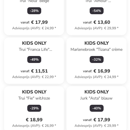
Trui "Nola" beige
Trui "Amour"
lichtblauw/lichtroze
-
28
%
-
54
%
€ 17,99
€ 13,60
vanaf
:
vanaf
:
Adviesprijs (AVP)
:
€ 24,99
*
Adviesprijs (AVP)
:
€ 29,99
*
KIDS ONLY
KIDS ONLY
Trui "Franca Life"
Marlenebroek "Tizana" crème
lichtroze/rood
-
49
%
-
32
%
€ 11,51
€ 16,99
vanaf
:
vanaf
:
Adviesprijs (AVP)
:
€ 22,99
*
Adviesprijs (AVP)
:
€ 24,99
*
KIDS ONLY
KIDS ONLY
Trui "Fie" wit/roze
Jurk "Asta" blauw
-
29
%
-
40
%
€ 18,99
€ 17,99
vanaf
:
Adviesprijs (AVP)
:
€ 26,99
*
Adviesprijs (AVP)
:
€ 29,99
*