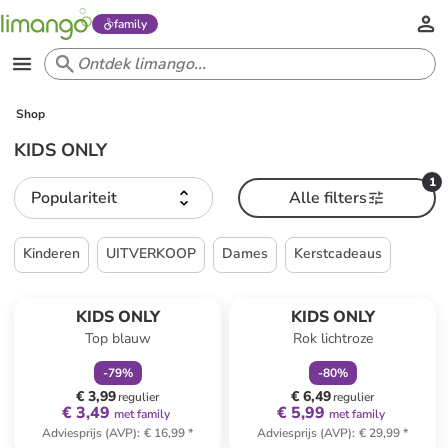
family
Shop
KIDS ONLY
1
Populariteit
Alle filters
Kinderen
UITVERKOOP
Dames
Kerstcadeaus
family
korting
family
korting
KIDS ONLY
KIDS ONLY
Top blauw
Rok lichtroze
-
79
%
-
80
%
€ 3,99
€ 6,49
regulier
regulier
€ 3,49
€ 5,99
met family
met family
Adviesprijs (AVP)
:
€ 16,99
*
Adviesprijs (AVP)
:
€ 29,99
*