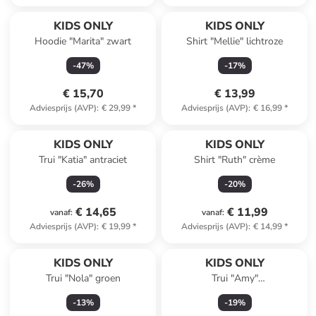
KIDS ONLY
KIDS ONLY
Hoodie "Marita" zwart
Shirt "Mellie" lichtroze
-
47
%
-
17
%
€ 15,70
€ 13,99
Adviesprijs (AVP)
:
€ 29,99
*
Adviesprijs (AVP)
:
€ 16,99
*
KIDS ONLY
KIDS ONLY
Trui "Katia" antraciet
Shirt "Ruth" crème
-
26
%
-
20
%
€ 14,65
€ 11,99
vanaf
:
vanaf
:
Adviesprijs (AVP)
:
€ 19,99
*
Adviesprijs (AVP)
:
€ 14,99
*
KIDS ONLY
KIDS ONLY
Trui "Nola" groen
Trui "Amy"
donkerblauw/crème
-
13
%
-
19
%