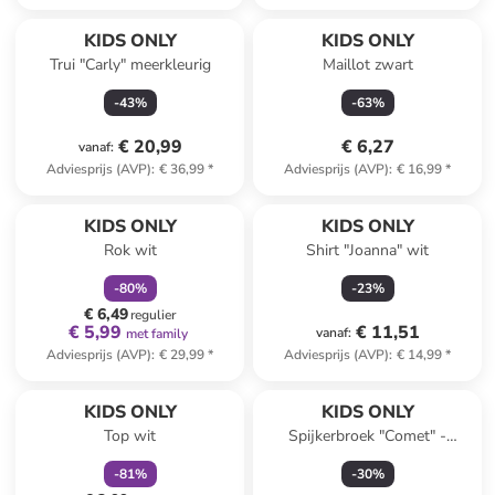
KIDS ONLY
KIDS ONLY
Trui "Carly" meerkleurig
Maillot zwart
-
43
%
-
63
%
€ 20,99
€ 6,27
vanaf
:
Adviesprijs (AVP)
:
€ 36,99
*
Adviesprijs (AVP)
:
€ 16,99
*
family
korting
KIDS ONLY
KIDS ONLY
Rok wit
Shirt "Joanna" wit
-
80
%
-
23
%
€ 6,49
regulier
€ 5,99
€ 11,51
vanaf
:
met family
Adviesprijs (AVP)
:
€ 29,99
*
Adviesprijs (AVP)
:
€ 14,99
*
family
korting
KIDS ONLY
KIDS ONLY
Top wit
Spijkerbroek "Comet" -
comfort fit - grijs
-
81
%
-
30
%