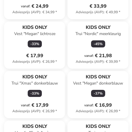
€ 24,99
€ 33,99
vanaf
:
Adviesprijs (AVP)
:
€ 34,99
*
Adviesprijs (AVP)
:
€ 49,99
*
KIDS ONLY
KIDS ONLY
Vest "Megan" lichtroze
Trui "Nordic" meerkleurig
-
33
%
-
45
%
€ 17,99
€ 21,98
vanaf
:
Adviesprijs (AVP)
:
€ 26,99
*
Adviesprijs (AVP)
:
€ 39,99
*
KIDS ONLY
KIDS ONLY
Trui "Xmas" donkerblauw
Vest "Megan" donkerblauw
-
33
%
-
37
%
€ 17,99
€ 16,99
vanaf
:
vanaf
:
Adviesprijs (AVP)
:
€ 26,99
*
Adviesprijs (AVP)
:
€ 26,99
*
family
korting
KIDS ONLY
KIDS ONLY