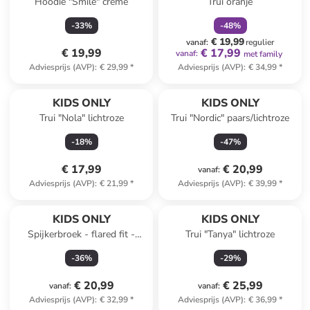
Hoodie "Smile" crème
Trui oranje
-
33
%
-
48
%
€ 19,99
vanaf
:
regulier
€ 19,99
€ 17,99
vanaf
:
met family
Adviesprijs (AVP)
:
€ 29,99
*
Adviesprijs (AVP)
:
€ 34,99
*
KIDS ONLY
KIDS ONLY
Trui "Nola" lichtroze
Trui "Nordic" paars/lichtroze
-
18
%
-
47
%
€ 17,99
€ 20,99
vanaf
:
Adviesprijs (AVP)
:
€ 21,99
*
Adviesprijs (AVP)
:
€ 39,99
*
KIDS ONLY
KIDS ONLY
Spijkerbroek - flared fit -
Trui "Tanya" lichtroze
donkerblauw
-
36
%
-
29
%
€ 20,99
€ 25,99
vanaf
:
vanaf
:
Adviesprijs (AVP)
:
€ 32,99
*
Adviesprijs (AVP)
:
€ 36,99
*