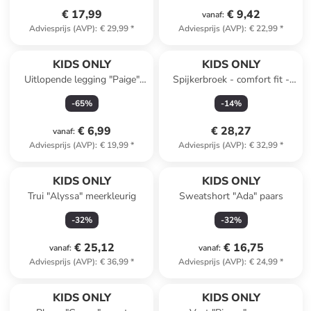
€ 17,99
€ 9,42
vanaf
:
Adviesprijs (AVP)
:
€ 29,99
*
Adviesprijs (AVP)
:
€ 22,99
*
KIDS ONLY
KIDS ONLY
Uitlopende legging "Paige"
Spijkerbroek - comfort fit -
paars
grijs
-
65
%
-
14
%
€ 6,99
€ 28,27
vanaf
:
Adviesprijs (AVP)
:
€ 19,99
*
Adviesprijs (AVP)
:
€ 32,99
*
KIDS ONLY
KIDS ONLY
Trui "Alyssa" meerkleurig
Sweatshort "Ada" paars
-
32
%
-
32
%
€ 25,12
€ 16,75
vanaf
:
vanaf
:
Adviesprijs (AVP)
:
€ 36,99
*
Adviesprijs (AVP)
:
€ 24,99
*
family
korting
KIDS ONLY
KIDS ONLY