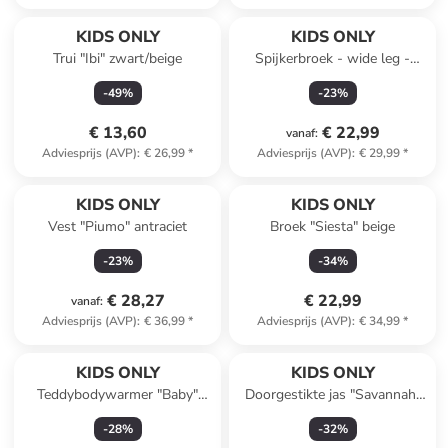
KIDS ONLY
KIDS ONLY
Trui "Ibi" zwart/beige
Spijkerbroek - wide leg -
donkerblauw
-
49
%
-
23
%
€ 13,60
€ 22,99
vanaf
:
Adviesprijs (AVP)
:
€ 26,99
*
Adviesprijs (AVP)
:
€ 29,99
*
KIDS ONLY
KIDS ONLY
Vest "Piumo" antraciet
Broek "Siesta" beige
-
23
%
-
34
%
€ 28,27
€ 22,99
vanaf
:
Adviesprijs (AVP)
:
€ 36,99
*
Adviesprijs (AVP)
:
€ 34,99
*
KIDS ONLY
KIDS ONLY
Teddybodywarmer "Baby"
Doorgestikte jas "Savannah"
lichtblauw
zwart
-
28
%
-
32
%