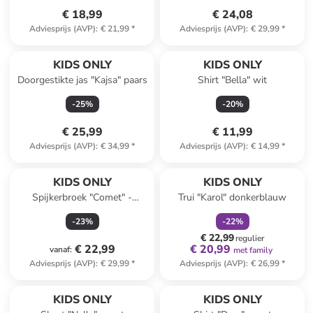
€ 18,99
€ 24,08
Adviesprijs (AVP)
:
€ 21,99
*
Adviesprijs (AVP)
:
€ 29,99
*
KIDS ONLY
KIDS ONLY
Doorgestikte jas "Kajsa" paars
Shirt "Bella" wit
-
25
%
-
20
%
€ 25,99
€ 11,99
Adviesprijs (AVP)
:
€ 34,99
*
Adviesprijs (AVP)
:
€ 14,99
*
family
korting
KIDS ONLY
KIDS ONLY
Spijkerbroek "Comet" -
Trui "Karol" donkerblauw
comfort fit - zwart
-
23
%
-
22
%
€ 22,99
regulier
€ 22,99
€ 20,99
vanaf
:
met family
Adviesprijs (AVP)
:
€ 29,99
*
Adviesprijs (AVP)
:
€ 26,99
*
KIDS ONLY
KIDS ONLY