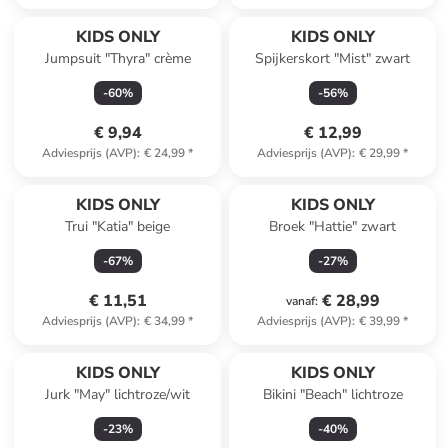
KIDS ONLY
KIDS ONLY
Jumpsuit "Thyra" crème
Spijkerskort "Mist" zwart
-
60
%
-
56
%
€ 9,94
€ 12,99
Adviesprijs (AVP)
:
€ 24,99
*
Adviesprijs (AVP)
:
€ 29,99
*
KIDS ONLY
KIDS ONLY
Trui "Katia" beige
Broek "Hattie" zwart
-
67
%
-
27
%
€ 11,51
€ 28,99
vanaf
:
Adviesprijs (AVP)
:
€ 34,99
*
Adviesprijs (AVP)
:
€ 39,99
*
KIDS ONLY
KIDS ONLY
Jurk "May" lichtroze/wit
Bikini "Beach" lichtroze
-
23
%
-
40
%