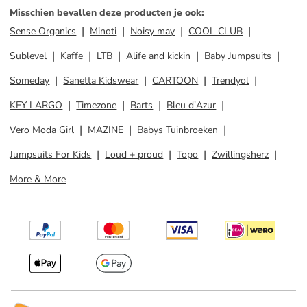
Misschien bevallen deze producten je ook
:
Sense Organics
Minoti
Noisy may
COOL CLUB
Sublevel
Kaffe
LTB
Alife and kickin
Baby Jumpsuits
Someday
Sanetta Kidswear
CARTOON
Trendyol
KEY LARGO
Timezone
Barts
Bleu d'Azur
Vero Moda Girl
MAZINE
Babys Tuinbroeken
Jumpsuits For Kids
Loud + proud
Topo
Zwillingsherz
More & More