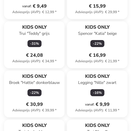
€ 9,49
€ 15,99
vanaf
:
Adviesprijs (AVP)
:
€ 12,99
*
Adviesprijs (AVP)
:
€ 29,99
*
KIDS ONLY
KIDS ONLY
Trui "Teddy" grijs
Spencer "Katia" beige
-
31
%
-
22
%
€ 24,08
€ 16,99
Adviesprijs (AVP)
:
€ 34,99
*
Adviesprijs (AVP)
:
€ 21,99
*
KIDS ONLY
KIDS ONLY
Broek "Hattie" donkerblauw
Legging "Nille" zwart
-
22
%
-
16
%
€ 30,99
€ 9,99
vanaf
:
Adviesprijs (AVP)
:
€ 39,99
*
Adviesprijs (AVP)
:
€ 11,99
*
family
korting
KIDS ONLY
KIDS ONLY