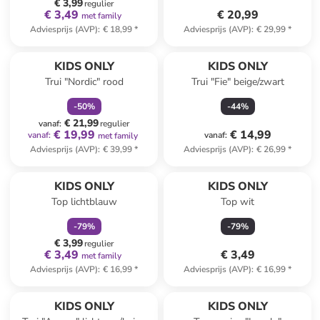
€ 3,99
regulier
€ 3,49
€ 20,99
met family
Adviesprijs (AVP)
:
€ 18,99
*
Adviesprijs (AVP)
:
€ 29,99
*
family
korting
KIDS ONLY
KIDS ONLY
Trui "Nordic" rood
Trui "Fie" beige/zwart
-
50
%
-
44
%
€ 21,99
vanaf
:
regulier
€ 19,99
€ 14,99
vanaf
:
vanaf
:
met family
Adviesprijs (AVP)
:
€ 39,99
*
Adviesprijs (AVP)
:
€ 26,99
*
family
korting
KIDS ONLY
KIDS ONLY
Top lichtblauw
Top wit
-
79
%
-
79
%
€ 3,99
regulier
€ 3,49
€ 3,49
met family
Adviesprijs (AVP)
:
€ 16,99
*
Adviesprijs (AVP)
:
€ 16,99
*
family
korting
KIDS ONLY
KIDS ONLY