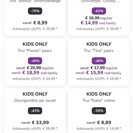
Trui "Amour" lichtroze/beige
Tusssenjas "Lovely"
donkerblauw
-
70
%
-
62
%
€ 16,99
regulier
€ 8,99
€ 14,99
vanaf
:
met family
Adviesprijs (AVP)
:
€ 29,99
*
Adviesprijs (AVP)
:
€ 39,99
*
family
korting
family
korting
KIDS ONLY
KIDS ONLY
Trui "Piumo" paars
Trui "Tina" paars
-
45
%
-
46
%
€ 20,99
€ 17,99
vanaf
:
regulier
vanaf
:
regulier
€ 18,99
€ 15,99
vanaf
:
vanaf
:
met family
met family
Adviesprijs (AVP)
:
€ 34,99
*
Adviesprijs (AVP)
:
€ 29,99
*
KIDS ONLY
KIDS ONLY
Doorgestikte jas zwart
Trui "Katia" crème
-
43
%
-
55
%
€ 33,99
€ 8,89
vanaf
:
vanaf
:
Adviesprijs (AVP)
:
€ 59,99
*
Adviesprijs (AVP)
:
€ 19,99
*