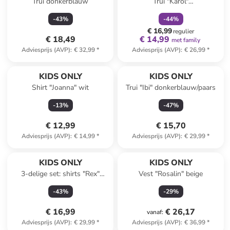
Trui donkerblauw
Trui "Karol"
donkerblauw/lichtblauw
-
43
%
-
44
%
€ 16,99
regulier
€ 18,49
€ 14,99
met family
Adviesprijs (AVP)
:
€ 32,99
*
Adviesprijs (AVP)
:
€ 26,99
*
KIDS ONLY
KIDS ONLY
Shirt "Joanna" wit
Trui "Ibi" donkerblauw/paars
-
13
%
-
47
%
€ 12,99
€ 15,70
Adviesprijs (AVP)
:
€ 14,99
*
Adviesprijs (AVP)
:
€ 29,99
*
KIDS ONLY
KIDS ONLY
3-delige set: shirts "Rex"
Vest "Rosalin" beige
wit/zwart
-
43
%
-
29
%
€ 16,99
€ 26,17
vanaf
:
Adviesprijs (AVP)
:
€ 29,99
*
Adviesprijs (AVP)
:
€ 36,99
*