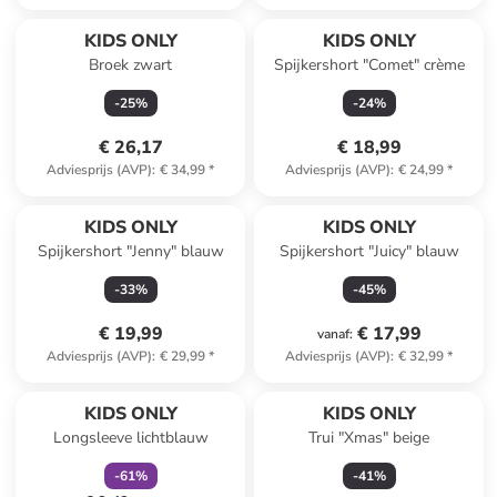
KIDS ONLY
KIDS ONLY
Broek zwart
Spijkershort "Comet" crème
-
25
%
-
24
%
€ 26,17
€ 18,99
Adviesprijs (AVP)
:
€ 34,99
*
Adviesprijs (AVP)
:
€ 24,99
*
KIDS ONLY
KIDS ONLY
Spijkershort "Jenny" blauw
Spijkershort "Juicy" blauw
-
33
%
-
45
%
€ 19,99
€ 17,99
vanaf
:
Adviesprijs (AVP)
:
€ 29,99
*
Adviesprijs (AVP)
:
€ 32,99
*
family
korting
KIDS ONLY
KIDS ONLY
Longsleeve lichtblauw
Trui "Xmas" beige
-
61
%
-
41
%