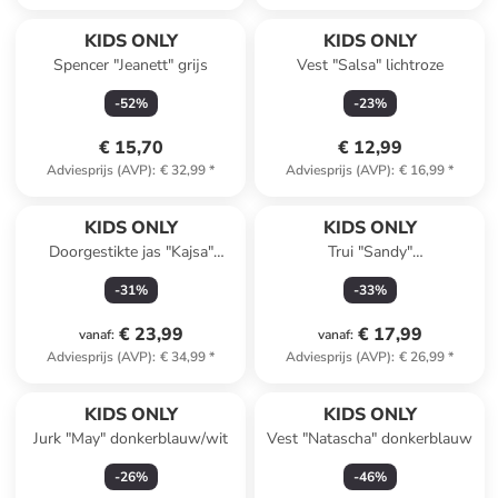
KIDS ONLY
KIDS ONLY
Spencer "Jeanett" grijs
Vest "Salsa" lichtroze
-
52
%
-
23
%
€ 15,70
€ 12,99
Adviesprijs (AVP)
:
€ 32,99
*
Adviesprijs (AVP)
:
€ 16,99
*
KIDS ONLY
KIDS ONLY
Doorgestikte jas "Kajsa"
Trui "Sandy"
donkerblauw
lichtroze/lichtbruin/paars
-
31
%
-
33
%
€ 23,99
€ 17,99
vanaf
:
vanaf
:
Adviesprijs (AVP)
:
€ 34,99
*
Adviesprijs (AVP)
:
€ 26,99
*
KIDS ONLY
KIDS ONLY
Jurk "May" donkerblauw/wit
Vest "Natascha" donkerblauw
-
26
%
-
46
%