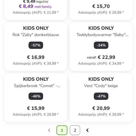
€ 9,49
regulier
€ 8,49
€ 15,70
met family
Adviesprijs (AVP)
:
€ 21,99
*
Adviesprijs (AVP)
:
€ 26,99
*
KIDS ONLY
KIDS ONLY
Rok "Zally" donkerblauw
Teddybodywarmer "Baby"
beige
-
57
%
-
34
%
€ 16,99
€ 22,99
vanaf
:
Adviesprijs (AVP)
:
€ 39,99
*
Adviesprijs (AVP)
:
€ 34,99
*
KIDS ONLY
KIDS ONLY
Spijkerbroek "Comet" -
Vest "Cody" beige
comfort fit - lichtblauw
-
46
%
-
47
%
€ 15,99
€ 20,99
Adviesprijs (AVP)
:
€ 29,99
*
Adviesprijs (AVP)
:
€ 39,99
*
1
2