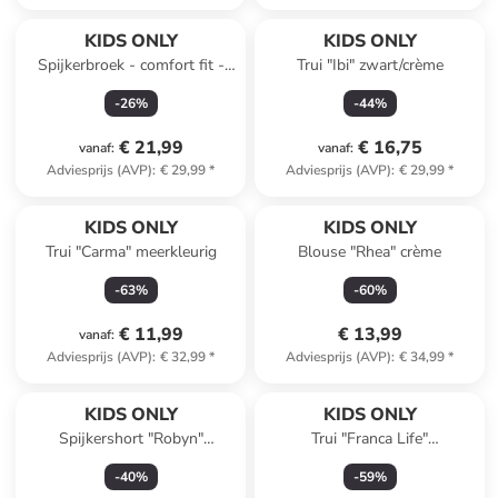
KIDS ONLY
KIDS ONLY
Spijkerbroek - comfort fit -
Trui "Ibi" zwart/crème
blauw
-
26
%
-
44
%
€ 21,99
€ 16,75
vanaf
:
vanaf
:
Adviesprijs (AVP)
:
€ 29,99
*
Adviesprijs (AVP)
:
€ 29,99
*
KIDS ONLY
KIDS ONLY
Trui "Carma" meerkleurig
Blouse "Rhea" crème
-
63
%
-
60
%
€ 11,99
€ 13,99
vanaf
:
Adviesprijs (AVP)
:
€ 32,99
*
Adviesprijs (AVP)
:
€ 34,99
*
KIDS ONLY
KIDS ONLY
Spijkershort "Robyn"
Trui "Franca Life"
lichtblauw
donkerblauw/wit
-
40
%
-
59
%