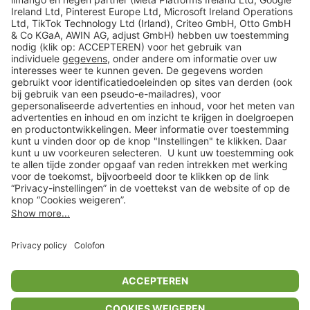
limango
Veilig winkelen
Klantenservice
Shop
Acties
limango.de
limango.pl