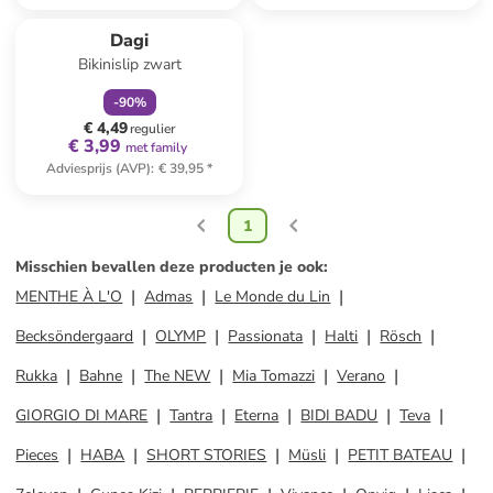
family
korting
Dagi
Bikinislip zwart
-
90
%
€ 4,49
regulier
€ 3,99
met family
Adviesprijs (AVP)
:
€ 39,95
*
1
Misschien bevallen deze producten je ook
:
MENTHE À L'O
Admas
Le Monde du Lin
Becksöndergaard
OLYMP
Passionata
Halti
Rösch
Rukka
Bahne
The NEW
Mia Tomazzi
Verano
GIORGIO DI MARE
Tantra
Eterna
BIDI BADU
Teva
Pieces
HABA
SHORT STORIES
Müsli
PETIT BATEAU