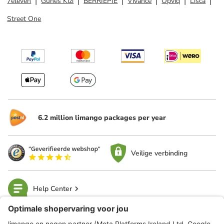
7eleven
Gunes Kizi
BERRIEPIE
Vivance
Opviq
Lisca
Street One
6.2 million limango packages per year
Veilige verbinding
Help Center