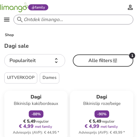
family
Shop
Dagi sale
1
Populariteit
Alle filters
UITVERKOOP
Dames
family
korting
family
korting
Dagi
Dagi
Bikinislip kaki/bordeaux
Bikinislip roze/beige
-
88
%
-
90
%
€ 5,49
€ 5,49
regulier
regulier
€ 4,99
€ 4,99
met family
met family
Adviesprijs (AVP)
:
€ 44,95
*
Adviesprijs (AVP)
:
€ 49,99
*