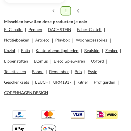
1
Misschien bevallen deze producten je ook
:
El Caballo
Pennen
DACHSTEIN
Faber-Castell
Notitieboeken
Artdeco
Playbox
Woonaccessoires
Koziol
Folia
Kantoorbenodigdheden
Sealskin
Zenker
Lippenstiften
Blomus
Bieco Spielwaren
Oxford
Toilettassen
Bahne
Remember
Brio
Essie
Geschenksets
LEUCHTTURM1917
Kilner
Profigarden
COPENHAGEN.DESIGN