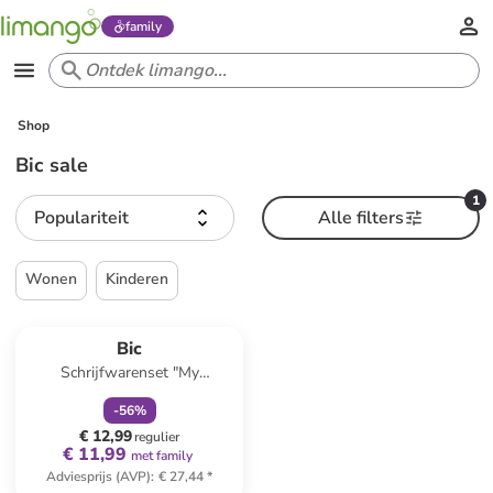
family
Shop
Bic sale
1
Populariteit
Alle filters
Wonen
Kinderen
family
korting
Bic
Schrijfwarenset "My
stationary Box"- 29 stuks
-
56
%
€ 12,99
regulier
€ 11,99
met family
Adviesprijs (AVP)
:
€ 27,44
*