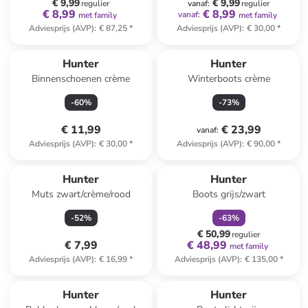
€ 9,99
€ 9,99
regulier
vanaf
:
regulier
€ 8,99
€ 8,99
vanaf
:
met family
met family
Adviesprijs (AVP)
:
€ 87,25
*
Adviesprijs (AVP)
:
€ 30,00
*
Hunter
Hunter
Binnenschoenen crème
Winterboots crème
-
60
%
-
73
%
€ 11,99
€ 23,99
vanaf
:
Adviesprijs (AVP)
:
€ 30,00
*
Adviesprijs (AVP)
:
€ 90,00
*
family
korting
Hunter
Hunter
Muts zwart/crème/rood
Boots grijs/zwart
-
52
%
-
63
%
€ 50,99
regulier
€ 7,99
€ 48,99
met family
Adviesprijs (AVP)
:
€ 16,99
*
Adviesprijs (AVP)
:
€ 135,00
*
family
korting
Hunter
Hunter