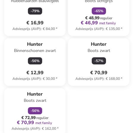
Rubberlaarzen blauw/geel
Boots lichtgrijs
-
79
%
-
65
%
€ 48,99
regulier
€ 16,99
€ 46,99
met family
Adviesprijs (AVP)
:
€ 84,00
*
Adviesprijs (AVP)
:
€ 135,00
*
Hunter
Hunter
Binnenschoenen zwart
Boots zwart
-
56
%
-
57
%
€ 12,99
€ 70,99
Adviesprijs (AVP)
:
€ 30,00
*
Adviesprijs (AVP)
:
€ 168,00
*
family
korting
Hunter
Boots zwart
-
56
%
€ 72,99
regulier
€ 70,99
met family
Adviesprijs (AVP)
:
€ 162,00
*