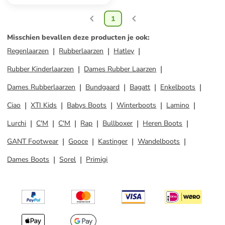
1
Misschien bevallen deze producten je ook
:
Regenlaarzen
Rubberlaarzen
Hatley
Rubber Kinderlaarzen
Dames Rubber Laarzen
Dames Rubberlaarzen
Bundgaard
Bagatt
Enkelboots
Ciao
XTI Kids
Babys Boots
Winterboots
Lamino
Lurchi
C'M
C'M
Rap
Bullboxer
Heren Boots
GANT Footwear
Gooce
Kastinger
Wandelboots
Dames Boots
Sorel
Primigi