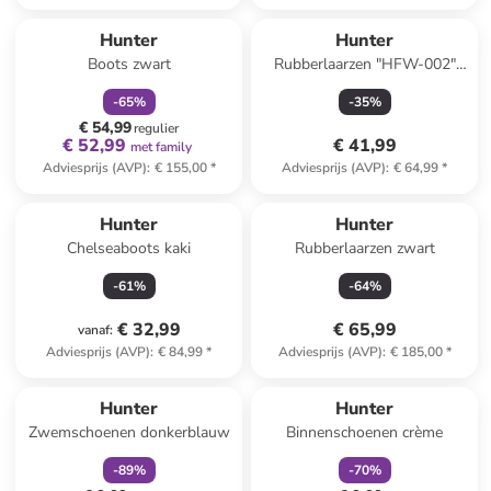
family
korting
Hunter
Hunter
Boots zwart
Rubberlaarzen "HFW-002"
zwart
-
65
%
-
35
%
€ 54,99
regulier
€ 52,99
€ 41,99
met family
Adviesprijs (AVP)
:
€ 155,00
*
Adviesprijs (AVP)
:
€ 64,99
*
Hunter
Hunter
Chelseaboots kaki
Rubberlaarzen zwart
-
61
%
-
64
%
€ 32,99
€ 65,99
vanaf
:
Adviesprijs (AVP)
:
€ 84,99
*
Adviesprijs (AVP)
:
€ 185,00
*
family
korting
family
korting
Reeds in een ander winkelwagentje
Hunter
Hunter
Zwemschoenen donkerblauw
Binnenschoenen crème
-
89
%
-
70
%