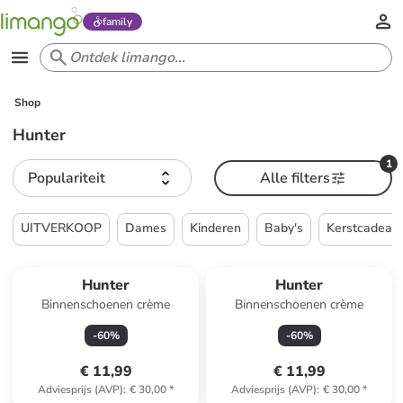
family
Shop
Hunter
1
Populariteit
Alle filters
UITVERKOOP
Dames
Kinderen
Baby's
Kerstcadeau
Hunter
Hunter
Binnenschoenen crème
Binnenschoenen crème
-
60
%
-
60
%
€ 11,99
€ 11,99
Adviesprijs (AVP)
:
€ 30,00
*
Adviesprijs (AVP)
:
€ 30,00
*