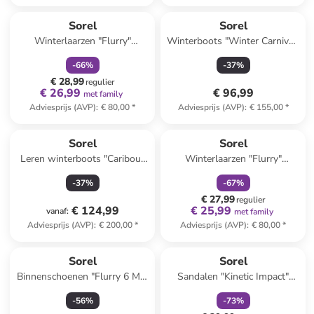
family
korting
Sorel
Sorel
Winterlaarzen "Flurry"
Winterboots "Winter Carnival"
lichtroze/grijs
lichtbruin
-
66
%
-
37
%
€ 28,99
regulier
€ 26,99
€ 96,99
met family
Adviesprijs (AVP)
:
€ 80,00
*
Adviesprijs (AVP)
:
€ 155,00
*
family
korting
Sorel
Sorel
Leren winterboots "Caribou"
Winterlaarzen "Flurry"
grijs
donkerblauw
-
37
%
-
67
%
€ 27,99
regulier
€ 124,99
€ 25,99
vanaf
:
met family
Adviesprijs (AVP)
:
€ 200,00
*
Adviesprijs (AVP)
:
€ 80,00
*
family
korting
Sorel
Sorel
Binnenschoenen "Flurry 6 MM
Sandalen "Kinetic Impact"
ThermoPlus" grijs
beige
-
56
%
-
73
%