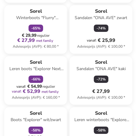
family
korting
Sorel
Sorel
Winterboots "Flurry"
Sandalen "ONA AVE" zwart
zwart/rood
-
65
%
-
74
%
€ 29,99
regulier
€ 27,99
€ 25,99
vanaf
:
met family
Adviesprijs (AVP)
:
€ 80,00
*
Adviesprijs (AVP)
:
€ 100,00
*
family
korting
Sorel
Sorel
Leren boots "Explorer Next"
Sandalen "ONA AVE" kaki
zwart
-
66
%
-
72
%
€ 54,99
vanaf
:
regulier
€ 52,99
€ 27,99
vanaf
:
met family
Adviesprijs (AVP)
:
€ 160,00
*
Adviesprijs (AVP)
:
€ 100,00
*
family
korting
Sorel
Sorel
Boots "Explorer" wit/zwart
Leren winterboots "Explorer
II" lichtbruin/wit
-
58
%
-
58
%