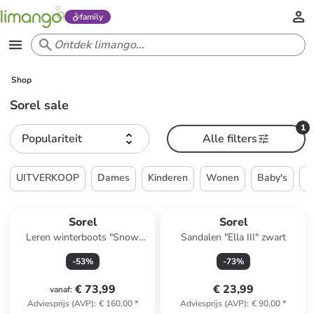
family
Shop
Sorel sale
1
Populariteit
Alle filters
UITVERKOOP
Dames
Kinderen
Wonen
Baby's
H
Sorel
Sorel
Leren winterboots "Snow
Sandalen "Ella III" zwart
Angel" crème
-
53
%
-
73
%
€ 73,99
€ 23,99
vanaf
:
Adviesprijs (AVP)
:
€ 160,00
*
Adviesprijs (AVP)
:
€ 90,00
*