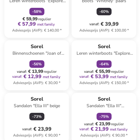
Leren winterboots "Explorer
Boots "Whitney" paars
II" grijs/wit
-
58
%
-
60
%
€ 59,99
regulier
€ 57,99
€ 39,99
vanaf
:
met family
Adviesprijs (AVP)
:
€ 140,00
*
Adviesprijs (AVP)
:
€ 100,00
*
family
korting
family
korting
Sorel
Sorel
Binnenschoenen "Joan of
Leren winterboots "Explorer
Arctic" beige/paars
II" kaki/grijs
-
56
%
-
64
%
€ 13,99
€ 55,99
vanaf
:
regulier
vanaf
:
regulier
€ 12,99
€ 53,99
vanaf
:
vanaf
:
met family
met family
Adviesprijs (AVP)
:
€ 30,00
*
Adviesprijs (AVP)
:
€ 150,00
*
family
korting
Sorel
Sorel
Sandalen "Ella III" beige
Sandalen "Ella III"
lichtroze/geel
-
73
%
-
75
%
€ 23,99
vanaf
:
regulier
€ 23,99
€ 21,99
vanaf
:
vanaf
:
met family
Adviesprijs (AVP)
:
€ 90,00
*
Adviesprijs (AVP)
:
€ 90,00
*