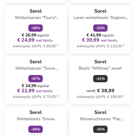
family
korting
family
korting
Sorel
Sorel
Winterlaarzen "Flurry"
Leren winterboots "Explorer
blauw/zwart
III" lichtbruin/wit
-
68
%
-
63
%
€ 26,99
€ 41,99
regulier
regulier
€ 24,99
€ 39,99
met family
met family
Adviesprijs (AVP)
:
€ 80,00
*
Adviesprijs (AVP)
:
€ 110,00
*
family
korting
Sorel
Sorel
Winterlaarzen "Snow
Boots "Whitney" zwart
Commander"
-
67
%
-
61
%
donkerblauw/zwart
€ 24,99
regulier
€ 22,99
€ 38,99
vanaf
:
met family
Adviesprijs (AVP)
:
€ 70,00
*
Adviesprijs (AVP)
:
€ 100,00
*
family
korting
Sorel
Sorel
Winterboots "Snow
Binnenschoenen "Pac
Commander" zwart/blauw
ThermoPlus" beige/grijs
-
65
%
-
50
%