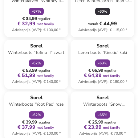
Winterlaarzen "Whitney II
Leren winterlaarzen "Joan Of
Puffy" roze
Arctic" grijs
-
67
%
-
60
%
€ 34,99
regulier
€ 32,99
€ 44,99
vanaf
:
met family
Adviesprijs (AVP)
:
€ 100,00
*
Adviesprijs (AVP)
:
€ 115,00
*
family
korting
family
korting
Sorel
Sorel
Winterboots "Tofino II" zwart
Leren boots "Kinetic" kaki
-
62
%
-
63
%
€ 53,99
€ 66,99
regulier
regulier
€ 51,99
€ 64,99
met family
met family
Adviesprijs (AVP)
:
€ 140,00
*
Adviesprijs (AVP)
:
€ 180,00
*
family
korting
family
korting
Sorel
Sorel
Winterboots "Yoot Pac" roze
Winterboots "Snow
Commander" grijs/zwart
-
62
%
-
65
%
€ 39,99
€ 25,99
regulier
regulier
€ 37,99
€ 23,99
met family
met family
Adviesprijs (AVP)
:
€ 100,00
*
Adviesprijs (AVP)
:
€ 70,00
*