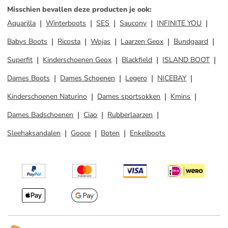
Misschien bevallen deze producten je ook
:
Aquarilla
Winterboots
SES
Saucony
INFINITE YOU
Babys Boots
Ricosta
Wojas
Laarzen Geox
Bundgaard
Superfit
Kinderschoenen Geox
Blackfield
ISLAND BOOT
Dames Boots
Dames Schoenen
Legero
NICEBAY
Kinderschoenen Naturino
Dames sportsokken
Kmins
Dames Badschoenen
Ciao
Rubberlaarzen
Sleehaksandalen
Gooce
Boten
Enkelboots