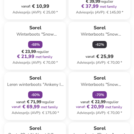
€ 39,99
regulier
€ 10,99
€ 37,99
vanaf
:
met family
Adviesprijs (AVP)
:
€ 25,00
*
Adviesprijs (AVP)
:
€ 145,00
*
family
korting
Sorel
Sorel
Winterboots "Snow
Winterboots "Snow
Commander" zwart
Commander" zwart/rood
-
68
%
-
62
%
€ 23,99
regulier
€ 21,99
€ 25,99
vanaf
:
met family
Adviesprijs (AVP)
:
€ 70,00
*
Adviesprijs (AVP)
:
€ 70,00
*
family
korting
family
korting
Sorel
Sorel
Leren winterboots "Ankeny II"
Winterboots "Snow
bruin
Commander" paars/zwart
-
60
%
-
70
%
€ 71,99
€ 22,99
vanaf
:
regulier
vanaf
:
regulier
€ 69,99
€ 20,99
vanaf
:
vanaf
:
met family
met family
Adviesprijs (AVP)
:
€ 175,00
*
Adviesprijs (AVP)
:
€ 70,00
*
family
korting
Sorel
Sorel