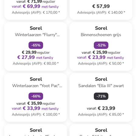
€ 71,99
vanaf
:
regulier
€ 69,99
€ 57,99
vanaf
:
met family
Adviesprijs (AVP)
:
€ 170,00
*
Adviesprijs (AVP)
:
€ 140,00
*
family
korting
family
korting
Sorel
Sorel
Winterlaarzen "Flurry"
Binnenschoenen grijs
paars/rood
-
65
%
-
52
%
€ 29,99
€ 25,99
regulier
vanaf
:
regulier
€ 27,99
€ 23,99
vanaf
:
met family
met family
Adviesprijs (AVP)
:
€ 80,00
*
Adviesprijs (AVP)
:
€ 50,00
*
family
korting
Sorel
Sorel
Winterlaarzen "Yoot Pac"
Sandalen "Ella III" zwart
zwart
-
66
%
-
71
%
€ 35,99
vanaf
:
regulier
€ 33,99
€ 23,99
vanaf
:
vanaf
:
met family
Adviesprijs (AVP)
:
€ 100,00
*
Adviesprijs (AVP)
:
€ 85,00
*
family
korting
Sorel
Sorel