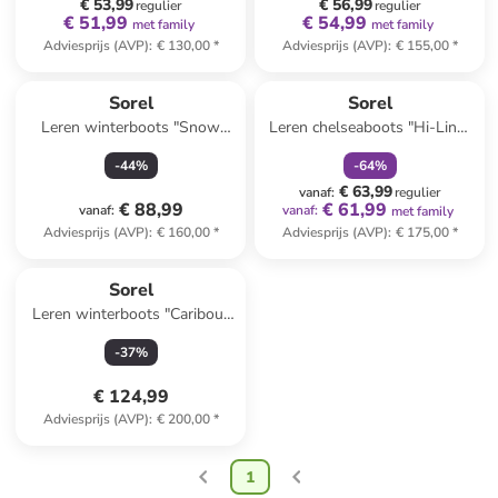
€ 53,99
€ 56,99
regulier
regulier
€ 51,99
€ 54,99
met family
met family
Adviesprijs (AVP)
:
€ 130,00
*
Adviesprijs (AVP)
:
€ 155,00
*
family
korting
Sorel
Sorel
Leren winterboots "Snow
Leren chelseaboots "Hi-Line"
Angel" lichtbruin
beige
-
44
%
-
64
%
€ 63,99
vanaf
:
regulier
€ 88,99
€ 61,99
vanaf
:
vanaf
:
met family
Adviesprijs (AVP)
:
€ 160,00
*
Adviesprijs (AVP)
:
€ 175,00
*
Sorel
Leren winterboots "Caribou"
bruin
-
37
%
€ 124,99
Adviesprijs (AVP)
:
€ 200,00
*
1