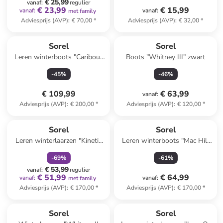
€ 25,99
vanaf
:
regulier
€ 23,99
€ 15,99
vanaf
:
vanaf
:
met family
Adviesprijs (AVP)
:
€ 70,00
*
Adviesprijs (AVP)
:
€ 32,00
*
Sorel
Sorel
Leren winterboots "Caribou"
Boots "Whitney III" zwart
zwart
-
45
%
-
46
%
€ 109,99
€ 63,99
vanaf
:
Adviesprijs (AVP)
:
€ 200,00
*
Adviesprijs (AVP)
:
€ 120,00
*
family
korting
Sorel
Sorel
Leren winterlaarzen "Kinetic
Leren winterboots "Mac Hill
Impact" groen
Lite Mid Plus" lichtbruin
-
69
%
-
61
%
€ 53,99
vanaf
:
regulier
€ 51,99
€ 64,99
vanaf
:
vanaf
:
met family
Adviesprijs (AVP)
:
€ 170,00
*
Adviesprijs (AVP)
:
€ 170,00
*
family
korting
Sorel
Sorel