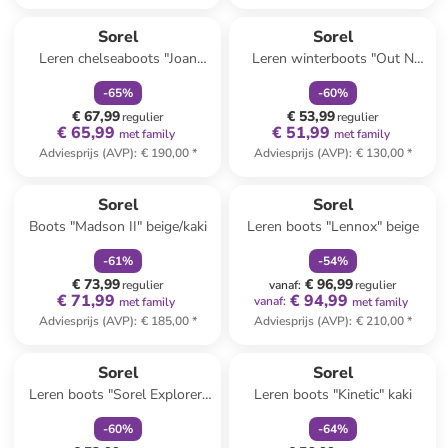
family
korting
family
korting
Sorel
Sorel
Leren chelseaboots "Joan
Leren winterboots "Out N
Now" bruin
About III" geel
-
65
%
-
60
%
€ 67,99
€ 53,99
regulier
regulier
€ 65,99
€ 51,99
met family
met family
Adviesprijs (AVP)
:
€ 190,00
*
Adviesprijs (AVP)
:
€ 130,00
*
family
korting
family
korting
Sorel
Sorel
Boots "Madson II" beige/kaki
Leren boots "Lennox" beige
-
61
%
-
54
%
€ 73,99
€ 96,99
regulier
vanaf
:
regulier
€ 71,99
€ 94,99
vanaf
:
met family
met family
Adviesprijs (AVP)
:
€ 185,00
*
Adviesprijs (AVP)
:
€ 210,00
*
family
korting
family
korting
Reeds in een ander winkelwagentje
Sorel
Sorel
Leren boots "Sorel Explorer"
Leren boots "Kinetic" kaki
camel
-
60
%
-
64
%