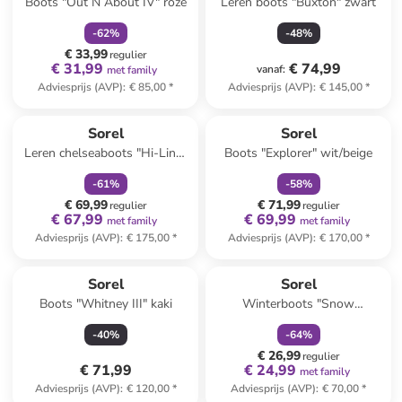
Boots "Out N About IV" roze
Leren boots "Buxton" zwart
-
62
%
-
48
%
€ 33,99
regulier
€ 31,99
€ 74,99
vanaf
:
met family
Adviesprijs (AVP)
:
€ 85,00
*
Adviesprijs (AVP)
:
€ 145,00
*
family
korting
family
korting
Sorel
Sorel
Leren chelseaboots "Hi-Line"
Boots "Explorer" wit/beige
zwart
-
61
%
-
58
%
€ 69,99
€ 71,99
regulier
regulier
€ 67,99
€ 69,99
met family
met family
Adviesprijs (AVP)
:
€ 175,00
*
Adviesprijs (AVP)
:
€ 170,00
*
family
korting
Sorel
Sorel
Boots "Whitney III" kaki
Winterboots "Snow
Commander" paars/roze
-
40
%
-
64
%
€ 26,99
regulier
€ 71,99
€ 24,99
met family
Adviesprijs (AVP)
:
€ 120,00
*
Adviesprijs (AVP)
:
€ 70,00
*