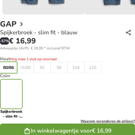
GAP
Spijkerbroek - slim fit - blauw
€ 16,99
-
57
%
Adviesprijs (AVP)
:
€ 39,95
*
inclusief BTW
Maat
Nog maar 1 stuk op voorraad
80/86
74/80
92
98
104
110
Color
Spijkerbroek
- slim fit -
blauw
Waarom veranderen de prijzen?
In winkelwagentje voor
€ 16,99