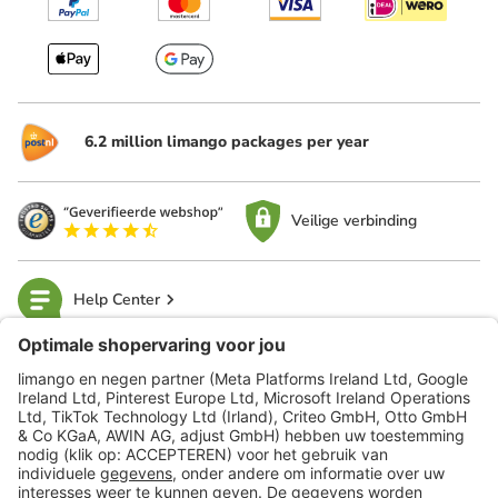
6.2 million limango packages per year
Veilige verbinding
Help Center
limango
Veilig winkelen
Klantenservice