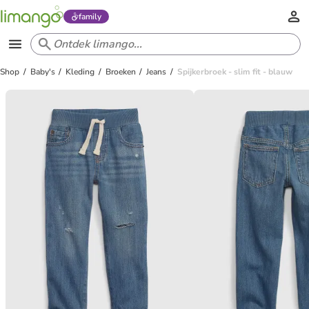
family
Shop
Baby's
Kleding
Broeken
Jeans
Spijkerbroek - slim fit - blauw