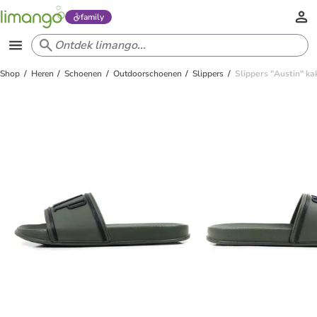
family
Shop
Heren
Schoenen
Outdoorschoenen
Slippers
Slippers "Austin" ka