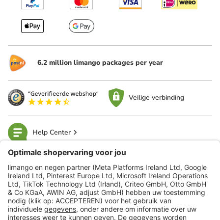
6.2 million limango packages per year
Veilige verbinding
Help Center
limango
Veilig winkelen
Klantenservice