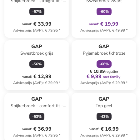
Spijkerbroek - straight fit -
Sweatbroek zwart
donkerblauw
-
57
%
-
60
%
€ 33,99
€ 19,99
vanaf
:
vanaf
:
Adviesprijs (AVP)
:
€ 79,95
*
Adviesprijs (AVP)
:
€ 49,99
*
family
korting
GAP
GAP
Sweatbroek grijs
Pyjamabroek lichtroze
-
56
%
-
66
%
€ 10,99
regulier
€ 12,99
€ 9,99
vanaf
:
met family
Adviesprijs (AVP)
:
€ 29,99
*
Adviesprijs (AVP)
:
€ 29,99
*
GAP
GAP
Spijkerbroek - comfort fit -
Top geel
blauw
-
53
%
-
43
%
€ 36,99
€ 16,99
vanaf
:
vanaf
:
Adviesprijs (AVP)
:
€ 79,95
*
Adviesprijs (AVP)
:
€ 29,99
*