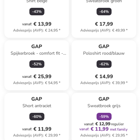
Shirt beige
Sweatbroek groen
-
43
%
-
64
%
€ 13,99
€ 17,99
vanaf
:
Adviesprijs (AVP)
:
€ 24,95
*
Adviesprijs (AVP)
:
€ 49,99
*
GAP
GAP
Spijkerbroek - comfort fit -
Poloshirt rood/blauw
lichtblauw
-
52
%
-
62
%
€ 25,99
€ 14,99
vanaf
:
Adviesprijs (AVP)
:
€ 54,95
*
Adviesprijs (AVP)
:
€ 39,99
*
family
korting
GAP
GAP
Short antraciet
Sweatbroek grijs
-
60
%
-
59
%
€ 12,99
vanaf
:
regulier
€ 11,99
€ 11,99
vanaf
:
vanaf
:
met family
Adviesprijs (AVP)
:
€ 29,99
*
Adviesprijs (AVP)
:
€ 29,95
*