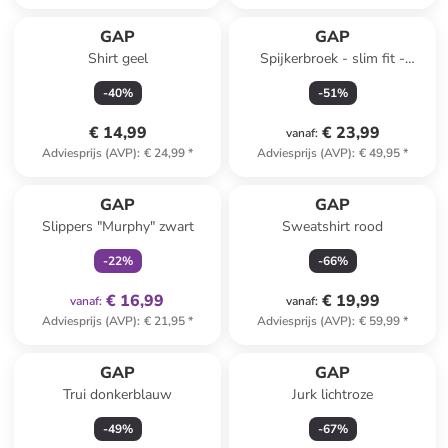
GAP
GAP
Shirt geel
Spijkerbroek - slim fit -
donkerblauw
-
40
%
-
51
%
€ 14,99
€ 23,99
vanaf
:
Adviesprijs (AVP)
:
€ 24,99
*
Adviesprijs (AVP)
:
€ 49,95
*
family
exclusief
GAP
GAP
Slippers "Murphy" zwart
Sweatshirt rood
-
22
%
-
66
%
€ 16,99
€ 19,99
vanaf
:
vanaf
:
Adviesprijs (AVP)
:
€ 21,95
*
Adviesprijs (AVP)
:
€ 59,99
*
GAP
GAP
Trui donkerblauw
Jurk lichtroze
-
49
%
-
67
%