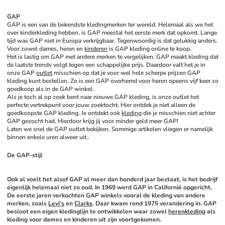
GAP
GAP is een van de bekendste kledingmerken ter wereld. Helemaal als we het 
over kinderkleding hebben, is GAP meestal het eerste merk dat opkomt. Lange 
tijd was GAP niet in Europa verkrijgbaar. Tegenwoordig is dat gelukkig anders. 
Voor zowel dames, heren en 
kinderen
 is GAP kleding online te koop. 
Het is lastig om GAP met andere merken te vergelijken. GAP maakt kleding dat 
de laatste trends volgt tegen een schappelijke prijs. Daardoor valt het je in 
onze GAP 
outlet
 misschien op dat je voor wel hele scherpe prijzen GAP 
kleding kunt bestellen. Zo is een GAP overhemd voor heren opeens vijf keer zo 
goedkoop als in de GAP winkel. 
Als je toch al op zoek bent naar nieuwe GAP kleding, is onze outlet het 
perfecte vertrekpunt voor jouw zoektocht. Hier ontdek je niet alleen de 
goedkoopste GAP kleding. Je ontdekt ook 
kleding
 die je misschien niet achter 
GAP gezocht had. Hierdoor krijg jij voor minder geld meer GAP!
Laten we snel de GAP outlet bekijken. Sommige artikelen vliegen er namelijk 
binnen enkele uren alweer uit.. 
De GAP-stijl
Ook al voelt het alsof GAP al meer dan honderd jaar bestaat, is het bedrijf 
eigenlijk helemaal niet zo oud. In 1969 werd GAP in Californië opgericht. 
De eerste jaren verkochten GAP winkels vooral de kleding van andere 
merken, zoals 
Levi’s
 en 
Clarks
. Daar kwam rond 1975 verandering in. GAP 
besloot een eigen kledinglijn te ontwikkelen waar zowel 
herenkleding
 als 
kleding voor dames en kinderen uit zijn voortgekomen. 