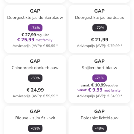
family
korting
GAP
GAP
Doorgestikte jas donkerblauw
Doorgestikte jas bordeaux
-
74
%
-
72
%
€ 27,99
regulier
€ 25,99
€ 21,99
met family
Adviesprijs (AVP)
:
€ 99,99
*
Adviesprijs (AVP)
:
€ 79,99
*
family
korting
GAP
GAP
Chinobroek donkerblauw
Spijkershort blauw
-
58
%
-
71
%
€ 10,99
vanaf
:
regulier
€ 24,99
€ 9,99
vanaf
:
met family
Adviesprijs (AVP)
:
€ 59,99
*
Adviesprijs (AVP)
:
€ 34,99
*
GAP
GAP
Blouse - slim fit - wit
Poloshirt lichtblauw
-
69
%
-
48
%