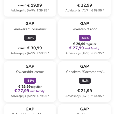
€ 19,99
€ 22,99
vanaf
:
Adviesprijs (AVP)
:
€ 39,95
*
Adviesprijs (AVP)
:
€ 69,95
*
family
korting
GAP
GAP
Sneakers "Columbus"
Sweatshirt rood
donkerblauw
-
48
%
-
64
%
€ 29,99
regulier
€ 30,99
€ 27,99
vanaf
:
met family
Adviesprijs (AVP)
:
€ 59,95
*
Adviesprijs (AVP)
:
€ 79,95
*
family
korting
GAP
GAP
Sweatshirt crème
Sneakers "Sacramento"
lichtroze
-
64
%
-
51
%
€ 29,99
regulier
€ 27,99
€ 21,99
met family
Adviesprijs (AVP)
:
€ 79,95
*
Adviesprijs (AVP)
:
€ 44,95
*
GAP
GAP