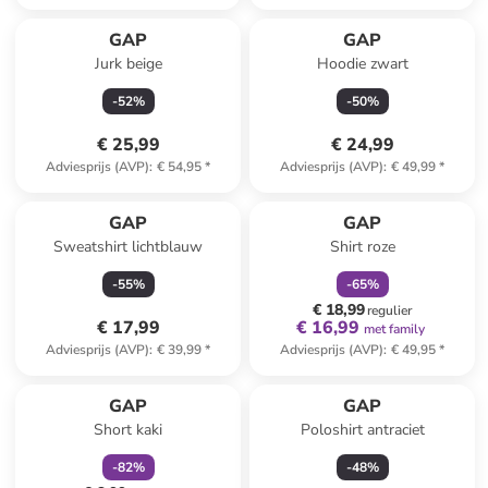
GAP
GAP
Jurk beige
Hoodie zwart
-
52
%
-
50
%
€ 25,99
€ 24,99
Adviesprijs (AVP)
:
€ 54,95
*
Adviesprijs (AVP)
:
€ 49,99
*
family
korting
GAP
GAP
Sweatshirt lichtblauw
Shirt roze
-
55
%
-
65
%
€ 18,99
regulier
€ 17,99
€ 16,99
met family
Adviesprijs (AVP)
:
€ 39,99
*
Adviesprijs (AVP)
:
€ 49,95
*
family
korting
GAP
GAP
Short kaki
Poloshirt antraciet
-
82
%
-
48
%