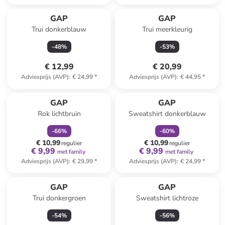
GAP
GAP
Trui donkerblauw
Trui meerkleurig
-
48
%
-
53
%
€ 12,99
€ 20,99
Adviesprijs (AVP)
:
€ 24,99
*
Adviesprijs (AVP)
:
€ 44,95
*
family
korting
family
korting
Reeds in een ander winkelwagentje
GAP
GAP
Rok lichtbruin
Sweatshirt donkerblauw
-
66
%
-
60
%
€ 10,99
€ 10,99
regulier
regulier
€ 9,99
€ 9,99
met family
met family
Adviesprijs (AVP)
:
€ 29,99
*
Adviesprijs (AVP)
:
€ 24,99
*
GAP
GAP
Trui donkergroen
Sweatshirt lichtroze
-
54
%
-
56
%