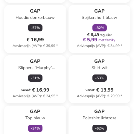
family
korting
GAP
GAP
Hoodie donkerblauw
Spijkershort blauw
-
57
%
-
82
%
€ 6,49
regulier
€ 16,99
€ 5,99
met family
Adviesprijs (AVP)
:
€ 39,99
*
Adviesprijs (AVP)
:
€ 34,99
*
GAP
GAP
Slippers "Murphy"
Shirt wit
donkerblauw
-
31
%
-
53
%
€ 16,99
€ 13,99
vanaf
:
vanaf
:
Adviesprijs (AVP)
:
€ 24,95
*
Adviesprijs (AVP)
:
€ 29,99
*
family
exclusief
GAP
GAP
Top blauw
Poloshirt lichtroze
-
34
%
-
62
%