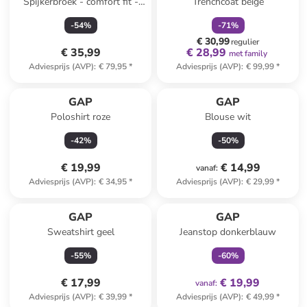
Spijkerbroek - comfort fit -
Trenchcoat beige
donkerblauw
-
54
%
-
71
%
€ 30,99
regulier
€ 35,99
€ 28,99
met family
Adviesprijs (AVP)
:
€ 79,95
*
Adviesprijs (AVP)
:
€ 99,99
*
GAP
GAP
Poloshirt roze
Blouse wit
-
42
%
-
50
%
€ 19,99
€ 14,99
vanaf
:
Adviesprijs (AVP)
:
€ 34,95
*
Adviesprijs (AVP)
:
€ 29,99
*
family
exclusief
GAP
GAP
Sweatshirt geel
Jeanstop donkerblauw
-
55
%
-
60
%
€ 17,99
€ 19,99
vanaf
:
Adviesprijs (AVP)
:
€ 39,99
*
Adviesprijs (AVP)
:
€ 49,99
*