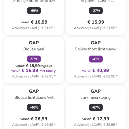
2-delige outfit lichtroze
Slippers "Austin"
donkerblauw
-
69
%
-
27
%
€ 16,99
€ 15,99
vanaf
:
Adviesprijs (AVP)
:
€ 54,95
*
Adviesprijs (AVP)
:
€ 21,95
*
family
korting
family
exclusief
GAP
GAP
Blouse geel
Spijkershort lichtblauw
-
57
%
-
41
%
€ 18,99
vanaf
:
regulier
€ 16,99
€ 40,99
vanaf
:
vanaf
:
met family
Adviesprijs (AVP)
:
€ 39,95
*
Adviesprijs (AVP)
:
€ 69,95
*
GAP
GAP
Blouse lichtblauw/wit
Jurk meerkleurig
-
46
%
-
67
%
€ 26,99
€ 12,99
vanaf
:
vanaf
:
Adviesprijs (AVP)
:
€ 49,99
*
Adviesprijs (AVP)
:
€ 39,95
*