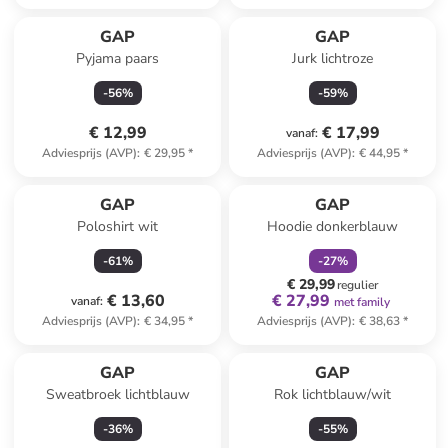
GAP
GAP
Pyjama paars
Jurk lichtroze
-
56
%
-
59
%
€ 12,99
€ 17,99
vanaf
:
Adviesprijs (AVP)
:
€ 29,95
*
Adviesprijs (AVP)
:
€ 44,95
*
family
korting
GAP
GAP
Poloshirt wit
Hoodie donkerblauw
-
61
%
-
27
%
€ 29,99
regulier
€ 13,60
€ 27,99
vanaf
:
met family
Adviesprijs (AVP)
:
€ 34,95
*
Adviesprijs (AVP)
:
€ 38,63
*
GAP
GAP
Sweatbroek lichtblauw
Rok lichtblauw/wit
-
36
%
-
55
%