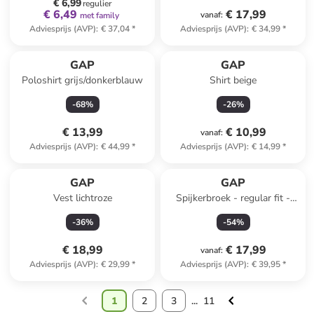
€ 6,99
regulier
€ 6,49
€ 17,99
vanaf
:
met family
Adviesprijs (AVP)
:
€ 37,04
*
Adviesprijs (AVP)
:
€ 34,99
*
GAP
GAP
Poloshirt grijs/donkerblauw
Shirt beige
-
68
%
-
26
%
€ 13,99
€ 10,99
vanaf
:
Adviesprijs (AVP)
:
€ 44,99
*
Adviesprijs (AVP)
:
€ 14,99
*
GAP
GAP
Vest lichtroze
Spijkerbroek - regular fit -
lichtblauw
-
36
%
-
54
%
€ 18,99
€ 17,99
vanaf
:
Adviesprijs (AVP)
:
€ 29,99
*
Adviesprijs (AVP)
:
€ 39,95
*
1
2
3
...
11