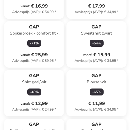
€ 16,99
€ 17,99
vanaf
:
Adviesprijs (AVP)
:
€ 54,99
*
Adviesprijs (AVP)
:
€ 34,99
*
GAP
GAP
Spijkerbroek - comfort fit -
Sweatshirt zwart
blauw
-
71
%
-
54
%
€ 25,99
€ 15,99
vanaf
:
vanaf
:
Adviesprijs (AVP)
:
€ 89,95
*
Adviesprijs (AVP)
:
€ 34,95
*
GAP
GAP
Shirt geel/wit
Blouse wit
-
48
%
-
65
%
€ 12,99
€ 11,99
vanaf
:
Adviesprijs (AVP)
:
€ 24,99
*
Adviesprijs (AVP)
:
€ 34,95
*
family
korting
GAP
GAP