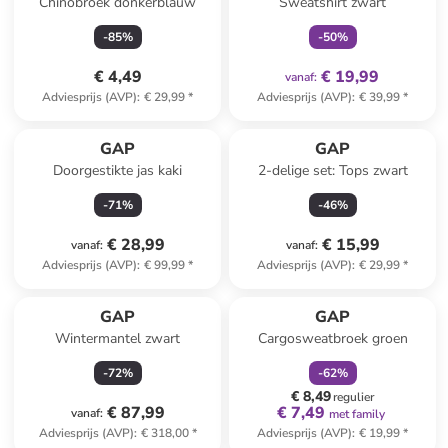
Chinobroek donkerblauw
Sweatshirt zwart
-
85
%
-
50
%
€ 4,49
€ 19,99
vanaf
:
Adviesprijs (AVP)
:
€ 29,99
*
Adviesprijs (AVP)
:
€ 39,99
*
GAP
GAP
Doorgestikte jas kaki
2-delige set: Tops zwart
-
71
%
-
46
%
€ 28,99
€ 15,99
vanaf
:
vanaf
:
Adviesprijs (AVP)
:
€ 99,99
*
Adviesprijs (AVP)
:
€ 29,99
*
family
korting
GAP
GAP
Wintermantel zwart
Cargosweatbroek groen
-
72
%
-
62
%
€ 8,49
regulier
€ 87,99
€ 7,49
vanaf
:
met family
Adviesprijs (AVP)
:
€ 318,00
*
Adviesprijs (AVP)
:
€ 19,99
*