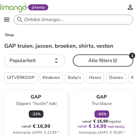
family
Shop
GAP truien, jassen, broeken, shirts, vesten
1
Populariteit
Alle filters
UITVERKOOP
Kinderen
Baby's
Heren
Dames
Ke
family
korting
GAP
GAP
Slippers "Austin" kaki
Trui blauw
-
22
%
-
62
%
€ 16,99
vanaf
:
regulier
€ 16,99
€ 14,99
vanaf
:
vanaf
:
met family
Adviesprijs (AVP)
:
€ 21,95
*
Adviesprijs (AVP)
:
€ 39,95
*