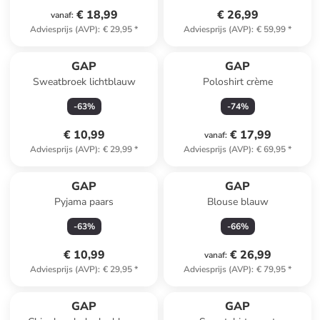
€ 18,99
€ 26,99
vanaf
:
Adviesprijs (AVP)
:
€ 29,95
*
Adviesprijs (AVP)
:
€ 59,99
*
GAP
GAP
Sweatbroek lichtblauw
Poloshirt crème
-
63
%
-
74
%
€ 10,99
€ 17,99
vanaf
:
Adviesprijs (AVP)
:
€ 29,99
*
Adviesprijs (AVP)
:
€ 69,95
*
GAP
GAP
Pyjama paars
Blouse blauw
-
63
%
-
66
%
€ 10,99
€ 26,99
vanaf
:
Adviesprijs (AVP)
:
€ 29,95
*
Adviesprijs (AVP)
:
€ 79,95
*
family
exclusief
GAP
GAP