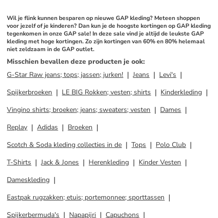
Wil je flink kunnen besparen op nieuwe GAP kleding? Meteen shoppen 
voor jezelf of je kinderen? Dan kun je de hoogste kortingen op GAP kleding 
tegenkomen in onze GAP sale! In deze sale vind je altijd de leukste GAP 
kleding met hoge kortingen. Zo zijn kortingen van 60% en 80% helemaal 
niet zeldzaam in de GAP outlet.
Misschien bevallen deze producten je ook
:
G-Star Raw jeans; tops; jassen; jurken!
Jeans
Levi's
Spijkerbroeken
LE BIG Rokken; vesten; shirts
Kinderkleding
Vingino shirts; broeken; jeans; sweaters; vesten
Dames
Replay
Adidas
Broeken
Scotch & Soda kleding collecties in de
Tops
Polo Club
T-Shirts
Jack & Jones
Herenkleding
Kinder Vesten
Dameskleding
Eastpak rugzakken; etuis; portemonnee; sporttassen
Spijkerbermuda's
Napapijri
Capuchons