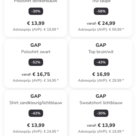
Poloshirt donkerblauw
Trui taupe
-
30
%
-
58
%
€ 13,99
€ 24,99
vanaf
:
Adviesprijs (AVP)
:
€ 19,99
*
Adviesprijs (AVP)
:
€ 59,99
*
GAP
GAP
Poloshirt zwart
Top bruin/wit
-
52
%
-
43
%
€ 16,75
€ 16,99
vanaf
:
Adviesprijs (AVP)
:
€ 34,95
*
Adviesprijs (AVP)
:
€ 29,99
*
GAP
GAP
Shirt zandkleurig/lichtblauw
Sweatshort lichtblauw
-
43
%
-
30
%
€ 13,99
€ 13,99
vanaf
:
Adviesprijs (AVP)
:
€ 24,95
*
Adviesprijs (AVP)
:
€ 19,99
*