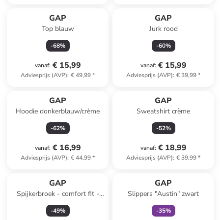
GAP
GAP
Top blauw
Jurk rood
-
68
%
-
60
%
€ 15,99
€ 15,99
vanaf
:
vanaf
:
Adviesprijs (AVP)
:
€ 49,99
*
Adviesprijs (AVP)
:
€ 39,99
*
GAP
GAP
Hoodie donkerblauw/crème
Sweatshirt crème
-
62
%
-
52
%
€ 16,99
€ 18,99
vanaf
:
vanaf
:
Adviesprijs (AVP)
:
€ 44,99
*
Adviesprijs (AVP)
:
€ 39,99
*
family
exclusief
GAP
GAP
Spijkerbroek - comfort fit -
Slippers "Austin" zwart
donkerblauw
-
49
%
-
35
%