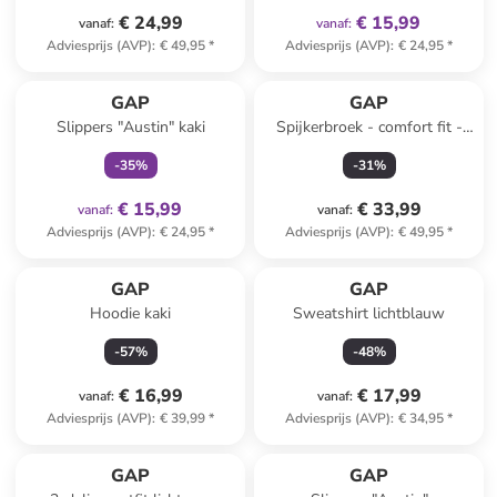
€ 24,99
€ 15,99
vanaf
:
vanaf
:
Adviesprijs (AVP)
:
€ 49,95
*
Adviesprijs (AVP)
:
€ 24,95
*
family
exclusief
GAP
GAP
Slippers "Austin" kaki
Spijkerbroek - comfort fit -
blauw
-
35
%
-
31
%
€ 15,99
€ 33,99
vanaf
:
vanaf
:
Adviesprijs (AVP)
:
€ 24,95
*
Adviesprijs (AVP)
:
€ 49,95
*
GAP
GAP
Hoodie kaki
Sweatshirt lichtblauw
-
57
%
-
48
%
€ 16,99
€ 17,99
vanaf
:
vanaf
:
Adviesprijs (AVP)
:
€ 39,99
*
Adviesprijs (AVP)
:
€ 34,95
*
GAP
GAP