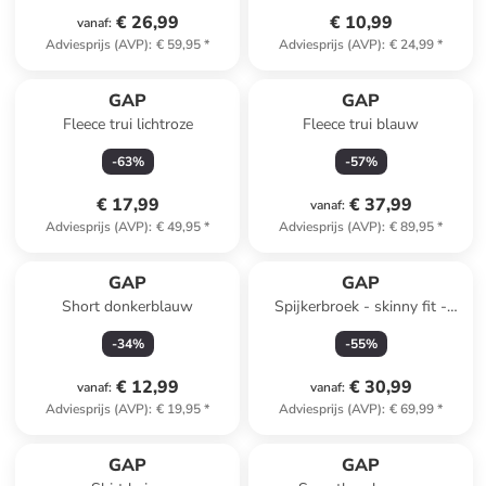
€ 26,99
€ 10,99
vanaf
:
Adviesprijs (AVP)
:
€ 59,95
*
Adviesprijs (AVP)
:
€ 24,99
*
GAP
GAP
Fleece trui lichtroze
Fleece trui blauw
-
63
%
-
57
%
€ 17,99
€ 37,99
vanaf
:
Adviesprijs (AVP)
:
€ 49,95
*
Adviesprijs (AVP)
:
€ 89,95
*
GAP
GAP
Short donkerblauw
Spijkerbroek - skinny fit -
donkerblauw
-
34
%
-
55
%
€ 12,99
€ 30,99
vanaf
:
vanaf
:
Adviesprijs (AVP)
:
€ 19,95
*
Adviesprijs (AVP)
:
€ 69,99
*
GAP
GAP