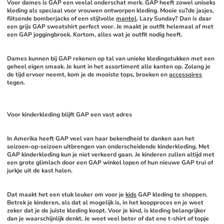
Voor dames is GAP een veelal onderschat merk. GAP heeft zowel uniseks 
kleding als speciaal voor vrouwen ontworpen kleding. Mooie su?de jasjes, 
flitsende bomberjacks of een stijlvolle 
mantel
. Lazy Sunday? Dan is daar 
een grijs GAP sweatshirt perfect voor. Je maakt je outfit helemaal af met 
een GAP joggingbroek. Kortom, alles wat je outfit nodig heeft. 
Dames kunnen bij GAP rekenen op tal van unieke kledingstukken met een 
geheel eigen smaak. Je kunt in het assortiment alle kanten op. Zolang je 
de tijd ervoor neemt, kom je de mooiste tops, broeken en 
accessoires
tegen. 
Voor kinderkleding blijft GAP een vast adres
In Amerika heeft GAP veel van haar bekendheid te danken aan het 
seizoen-op-seizoen uitbrengen van onderscheidende kinderkleding. Met 
GAP kinderkleding kun je niet verkeerd gaan. Je kinderen zullen altijd met 
een grote glimlach door een GAP winkel lopen of hun nieuwe GAP trui of 
jurkje uit de kast halen. 
Dat maakt het een stuk leuker om voor je 
kids
 GAP kleding te shoppen. 
Betrek je kinderen, als dat al mogelijk is, in het koopproces en je weet 
zeker dat je de juiste kleding koopt. Voor je kind, is kleding belangrijker 
dan je waarschijnlijk denkt. Je weet veel beter of dat ene t-shirt of topje 