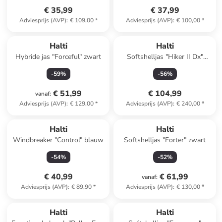
€ 35,99
€ 37,99
Adviesprijs (AVP)
:
€ 109,00
*
Adviesprijs (AVP)
:
€ 100,00
*
Halti
Halti
Hybride jas "Forceful" zwart
Softshelljas "Hiker II Dx"
beige
-
59
%
-
56
%
€ 51,99
€ 104,99
vanaf
:
Adviesprijs (AVP)
:
€ 129,00
*
Adviesprijs (AVP)
:
€ 240,00
*
Halti
Halti
Windbreaker "Control" blauw
Softshelljas "Forter" zwart
-
54
%
-
52
%
€ 40,99
€ 61,99
vanaf
:
Adviesprijs (AVP)
:
€ 89,90
*
Adviesprijs (AVP)
:
€ 130,00
*
Halti
Halti