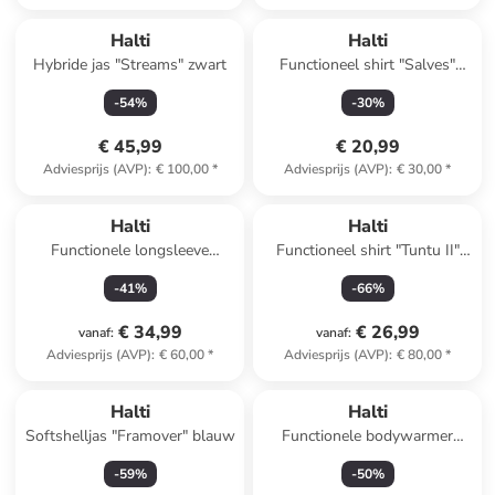
Halti
Halti
Hybride jas "Streams" zwart
Functioneel shirt "Salves"
rood
-
54
%
-
30
%
€ 45,99
€ 20,99
Adviesprijs (AVP)
:
€ 100,00
*
Adviesprijs (AVP)
:
€ 30,00
*
Halti
Halti
Functionele longsleeve
Functioneel shirt "Tuntu II"
"Jaako" blauw
grijs
-
41
%
-
66
%
€ 34,99
€ 26,99
vanaf
:
vanaf
:
Adviesprijs (AVP)
:
€ 60,00
*
Adviesprijs (AVP)
:
€ 80,00
*
Halti
Halti
Softshelljas "Framover" blauw
Functionele bodywarmer
"Pallas Evo" paars
-
59
%
-
50
%