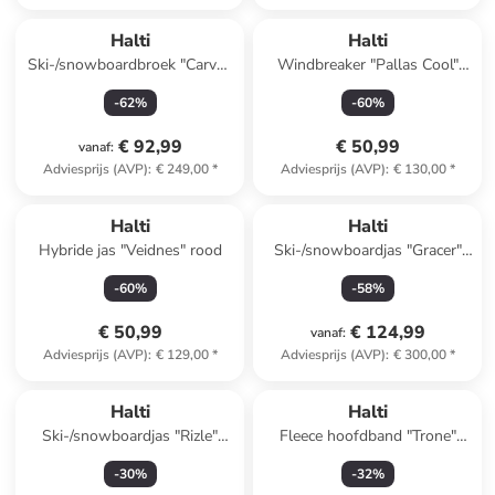
Halti
Halti
Ski-/snowboardbroek "Carvey
Windbreaker "Pallas Cool"
DX" paars
blauw
-
62
%
-
60
%
€ 92,99
€ 50,99
vanaf
:
Adviesprijs (AVP)
:
€ 249,00
*
Adviesprijs (AVP)
:
€ 130,00
*
Halti
Halti
Hybride jas "Veidnes" rood
Ski-/snowboardjas "Gracer"
zwart
-
60
%
-
58
%
€ 50,99
€ 124,99
vanaf
:
Adviesprijs (AVP)
:
€ 129,00
*
Adviesprijs (AVP)
:
€ 300,00
*
Halti
Halti
Ski-/snowboardjas "Rizle"
Fleece hoofdband "Trone"
kaki/olijfgroen
zwart
-
30
%
-
32
%