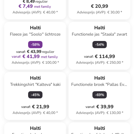
€ 8,49
regulier
€ 7,49
€ 20,99
met family
Adviesprijs (AVP)
:
€ 40,00
*
Adviesprijs (AVP)
:
€ 30,00
*
family
korting
Halti
Halti
Fleece jas ''Soolo'' lichtroze
Functionele jas "Staala" zwart
-
58
%
-
54
%
€ 43,99
vanaf
:
regulier
€ 41,99
€ 114,99
vanaf
:
vanaf
:
met family
Adviesprijs (AVP)
:
€ 100,00
*
Adviesprijs (AVP)
:
€ 250,00
*
Halti
Halti
Trekkingshirt "Kalteva" kaki
Functionele broek "Pallas Evo"
zwart
-
45
%
-
69
%
€ 21,99
€ 39,99
vanaf
:
vanaf
:
Adviesprijs (AVP)
:
€ 40,00
*
Adviesprijs (AVP)
:
€ 130,00
*
Halti
Halti