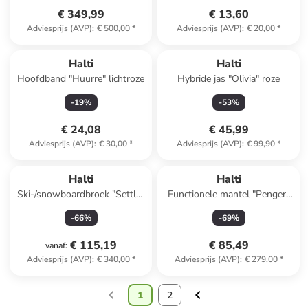
€ 349,99
€ 13,60
Adviesprijs (AVP)
:
€ 500,00
*
Adviesprijs (AVP)
:
€ 20,00
*
Halti
Halti
Hoofdband "Huurre" lichtroze
Hybride jas "Olivia" roze
-
19
%
-
53
%
€ 24,08
€ 45,99
Adviesprijs (AVP)
:
€ 30,00
*
Adviesprijs (AVP)
:
€ 99,90
*
Halti
Halti
Ski-/snowboardbroek "Settler
Functionele mantel "Penger"
DX" groen
lichtroze
-
66
%
-
69
%
€ 115,19
€ 85,49
vanaf
:
Adviesprijs (AVP)
:
€ 340,00
*
Adviesprijs (AVP)
:
€ 279,00
*
1
2