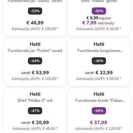
Functionele jas "Soolo" zwart
Shirt "Matka" groen
-
53
%
-
80
%
€ 8,99
regulier
€ 46,99
€ 7,99
met family
Adviesprijs (AVP)
:
€ 100,00
*
Adviesprijs (AVP)
:
€ 40,00
*
Halti
Halti
Functionele jas "Forter" zwart
Functionele longsleeve
"Jaako" zwart
-
64
%
-
45
%
€ 53,99
€ 32,99
vanaf
:
vanaf
:
Adviesprijs (AVP)
:
€ 150,00
*
Adviesprijs (AVP)
:
€ 60,00
*
family
exclusief
Halti
Halti
Shirt "Matka II" wit
Functionele broek "Pallas
Cool" donkerblauw
-
47
%
-
68
%
€ 20,99
€ 37,99
vanaf
:
Adviesprijs (AVP)
:
€ 40,00
*
Adviesprijs (AVP)
:
€ 120,00
*