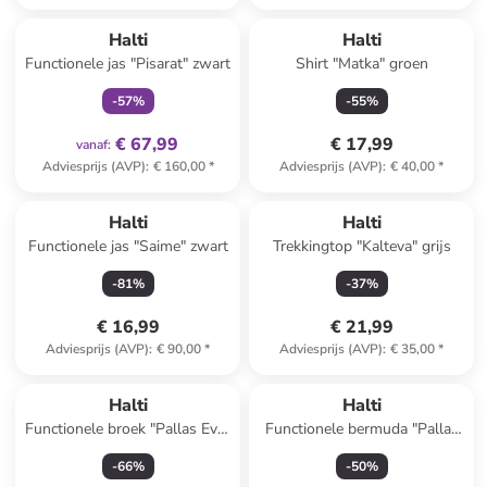
family
exclusief
Halti
Halti
Functionele jas "Pisarat" zwart
Shirt "Matka" groen
-
57
%
-
55
%
€ 67,99
€ 17,99
vanaf
:
Adviesprijs (AVP)
:
€ 160,00
*
Adviesprijs (AVP)
:
€ 40,00
*
Halti
Halti
Functionele jas "Saime" zwart
Trekkingtop "Kalteva" grijs
-
81
%
-
37
%
€ 16,99
€ 21,99
Adviesprijs (AVP)
:
€ 90,00
*
Adviesprijs (AVP)
:
€ 35,00
*
Halti
Halti
Functionele broek "Pallas Evo"
Functionele bermuda "Pallas
grijs
Cool" groen
-
66
%
-
50
%