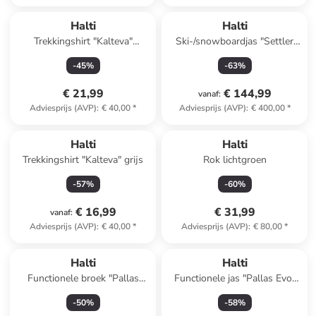
Halti
Halti
Trekkingshirt "Kalteva"
Ski-/snowboardjas "Settler
olijfgroen
DX" beige
-
45
%
-
63
%
€ 21,99
€ 144,99
vanaf
:
Adviesprijs (AVP)
:
€ 40,00
*
Adviesprijs (AVP)
:
€ 400,00
*
Halti
Halti
Trekkingshirt "Kalteva" grijs
Rok lichtgroen
-
57
%
-
60
%
€ 16,99
€ 31,99
vanaf
:
Adviesprijs (AVP)
:
€ 40,00
*
Adviesprijs (AVP)
:
€ 80,00
*
Halti
Halti
Functionele broek "Pallas
Functionele jas "Pallas Evo"
Cool" blauw
blauw
-
50
%
-
58
%