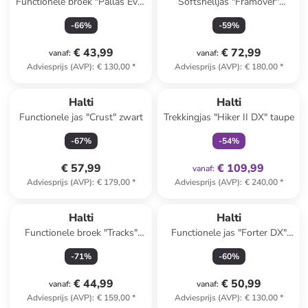
Functionele broek "Pallas Evo"
Softshelljas "Framover"
zwart
zwart/grijs
-
66
%
-
59
%
€ 43,99
€ 72,99
vanaf
:
vanaf
:
Adviesprijs (AVP)
:
€ 130,00
*
Adviesprijs (AVP)
:
€ 180,00
*
family
exclusief
Halti
Halti
Functionele jas "Crust" zwart
Trekkingjas "Hiker II DX" taupe
-
67
%
-
54
%
€ 57,99
€ 109,99
vanaf
:
Adviesprijs (AVP)
:
€ 179,00
*
Adviesprijs (AVP)
:
€ 240,00
*
Halti
Halti
Functionele broek "Tracks"
Functionele jas "Forter DX"
blauw
groen
-
71
%
-
60
%
€ 44,99
€ 50,99
vanaf
:
vanaf
:
Adviesprijs (AVP)
:
€ 159,00
*
Adviesprijs (AVP)
:
€ 130,00
*