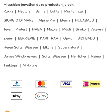
Misschien bevallen deze producten je ook
:
Rukka
Haglöfs
Bahne
Luhta
Mia Tomazzi
GIORGIO DI MARE
Alpine Pro
Eterna
HULABALU
Teva
Protest
HABA
Maloja
Müsli
Siroko
7eleven
Ziener
BERRIEPIE
KARI TRAA
Opviq
BIDI BADU
Heren Softshelljassen
Elkline
Super.natural
Dames Windbreakers
Softshelljassen
Herrlicher
Reima
Tanktops
Mikk-line