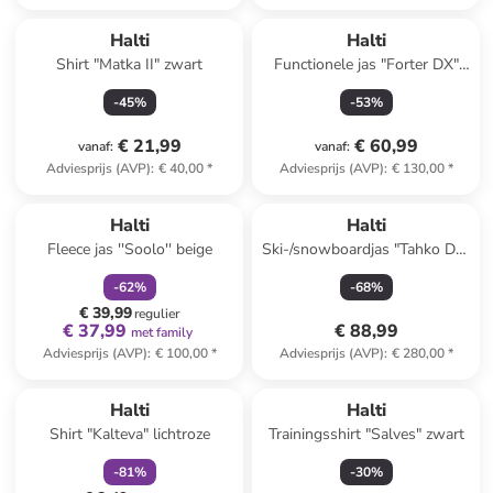
Halti
Halti
Shirt "Matka II" zwart
Functionele jas "Forter DX"
lichtblauw
-
45
%
-
53
%
€ 21,99
€ 60,99
vanaf
:
vanaf
:
Adviesprijs (AVP)
:
€ 40,00
*
Adviesprijs (AVP)
:
€ 130,00
*
family
korting
Halti
Halti
Fleece jas ''Soolo'' beige
Ski-/snowboardjas "Tahko DX"
rood
-
62
%
-
68
%
€ 39,99
regulier
€ 37,99
€ 88,99
met family
Adviesprijs (AVP)
:
€ 100,00
*
Adviesprijs (AVP)
:
€ 280,00
*
family
korting
Halti
Halti
Shirt "Kalteva" lichtroze
Trainingsshirt "Salves" zwart
-
81
%
-
30
%