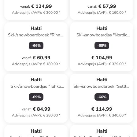
€ 124,99
€ 57,99
vanaf
:
vanaf
:
Adviesprijs (AVP)
:
€ 300,00
*
Adviesprijs (AVP)
:
€ 160,00
*
Halti
Halti
Ski-/snowboardbroek "Rinne"
Ski-/snowboardjas "Nordic
zwart
Lite" bordeaux
-
66
%
-
68
%
€ 60,99
€ 104,99
vanaf
:
Adviesprijs (AVP)
:
€ 180,00
*
Adviesprijs (AVP)
:
€ 329,00
*
Halti
Halti
Ski-/Snowboardjas "Tahko
Ski-/snowboardbroek "Settler
DX" oranje
DX" geel
-
69
%
-
66
%
€ 84,99
€ 114,99
vanaf
:
Adviesprijs (AVP)
:
€ 280,00
*
Adviesprijs (AVP)
:
€ 340,00
*
Halti
Halti