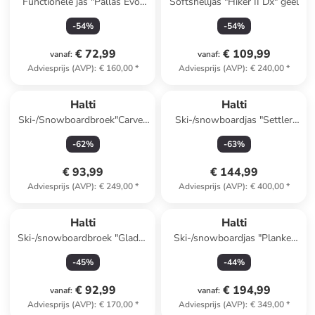
Functionele jas "Pallas Evo"
Softshelljas "Hiker II Dx" geel
groen
-
54
%
-
54
%
€ 72,99
€ 109,99
vanaf
:
vanaf
:
Adviesprijs (AVP)
:
€ 160,00
*
Adviesprijs (AVP)
:
€ 240,00
*
Halti
Halti
Ski-/Snowboardbroek"Carvey
Ski-/snowboardjas "Settler
DX" paars
DX" paars
-
62
%
-
63
%
€ 93,99
€ 144,99
Adviesprijs (AVP)
:
€ 249,00
*
Adviesprijs (AVP)
:
€ 400,00
*
Halti
Halti
Ski-/snowboardbroek "Glades
Ski-/snowboardjas "Planker
II" zwart
DX" zwart
-
45
%
-
44
%
€ 92,99
€ 194,99
vanaf
:
vanaf
:
Adviesprijs (AVP)
:
€ 170,00
*
Adviesprijs (AVP)
:
€ 349,00
*