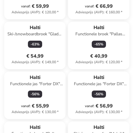
€ 59,99
€ 66,99
vanaf
:
vanaf
:
Adviesprijs (AVP)
:
€ 120,00
*
Adviesprijs (AVP)
:
€ 160,00
*
Halti
Halti
Ski-/snowboardbroek "Glades
Functionele broek "Pallas
DX" zwart
Cool" zwart
-
63
%
-
65
%
€ 54,99
€ 40,99
Adviesprijs (AVP)
:
€ 149,00
*
Adviesprijs (AVP)
:
€ 120,00
*
Halti
Halti
Functionele jas "Forter DX"
Functionele jas "Forter DX"
donkerblauw
donkerblauw
-
56
%
-
56
%
€ 55,99
€ 56,99
vanaf
:
vanaf
:
Adviesprijs (AVP)
:
€ 130,00
*
Adviesprijs (AVP)
:
€ 130,00
*
Halti
Halti