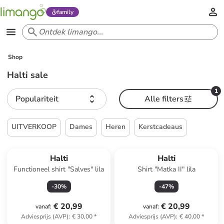
family
Shop
Halti sale
1
Populariteit
Alle filters
UITVERKOOP
Dames
Heren
Kerstcadeaus
Halti
Halti
Functioneel shirt "Salves" lila
Shirt "Matka II" lila
-
30
%
-
47
%
€ 20,99
€ 20,99
vanaf
:
vanaf
:
Adviesprijs (AVP)
:
€ 30,00
*
Adviesprijs (AVP)
:
€ 40,00
*