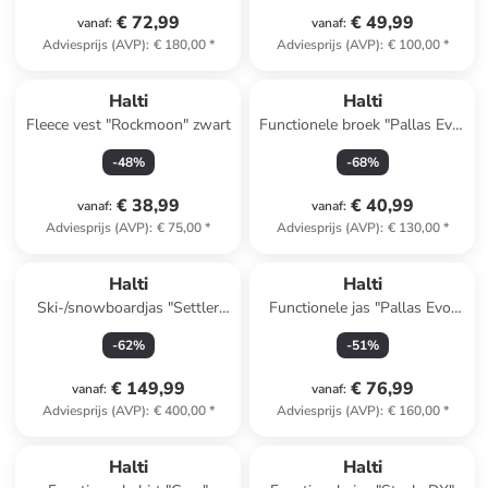
€ 72,99
€ 49,99
vanaf
:
vanaf
:
Adviesprijs (AVP)
:
€ 180,00
*
Adviesprijs (AVP)
:
€ 100,00
*
Halti
Halti
Fleece vest "Rockmoon" zwart
Functionele broek "Pallas Evo"
donkerblauw
-
48
%
-
68
%
€ 38,99
€ 40,99
vanaf
:
vanaf
:
Adviesprijs (AVP)
:
€ 75,00
*
Adviesprijs (AVP)
:
€ 130,00
*
Halti
Halti
Ski-/snowboardjas "Settler
Functionele jas "Pallas Evo"
DX" paars
grijs
-
62
%
-
51
%
€ 149,99
€ 76,99
vanaf
:
vanaf
:
Adviesprijs (AVP)
:
€ 400,00
*
Adviesprijs (AVP)
:
€ 160,00
*
Halti
Halti