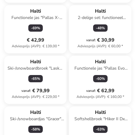
Halti
Halti
Functionele jas "Pallas X-
2-delige set: functioneel
Stretch Lite" geel
ondergoed "Avion" zwart
-
69
%
-
48
%
€ 42,99
€ 30,99
vanaf
:
Adviesprijs (AVP)
:
€ 139,00
*
Adviesprijs (AVP)
:
€ 60,00
*
Halti
Halti
Ski-/snowboardbroek "Lasku"
Functionele jas "Pallas Evo"
roze
zwart
-
65
%
-
60
%
€ 79,99
€ 62,99
vanaf
:
vanaf
:
Adviesprijs (AVP)
:
€ 229,00
*
Adviesprijs (AVP)
:
€ 160,00
*
Halti
Halti
Ski-/snowboardjas "Gracer"
Softshellbroek "Hiker II Dx"
blauw
zwart
-
58
%
-
63
%