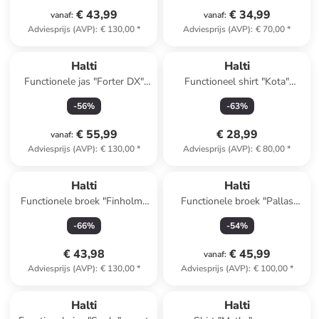
€ 43,99
€ 34,99
vanaf
:
vanaf
:
Adviesprijs (AVP)
:
€ 130,00
*
Adviesprijs (AVP)
:
€ 70,00
*
Halti
Halti
Functionele jas "Forter DX"
Functioneel shirt "Kota"
rood
fuchsia
-
56
%
-
63
%
€ 55,99
€ 28,99
vanaf
:
Adviesprijs (AVP)
:
€ 130,00
*
Adviesprijs (AVP)
:
€ 80,00
*
Halti
Halti
Functionele broek "Finholma
Functionele broek "Pallas
X Stretch" zwart
Cool" blauw
-
66
%
-
54
%
€ 43,98
€ 45,99
vanaf
:
Adviesprijs (AVP)
:
€ 130,00
*
Adviesprijs (AVP)
:
€ 100,00
*
family
korting
Halti
Halti