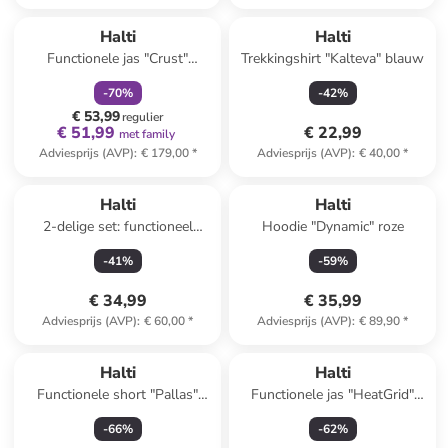
family
korting
Halti
Halti
Functionele jas "Crust"
Trekkingshirt "Kalteva" blauw
antraciet
-
70
%
-
42
%
€ 53,99
regulier
€ 51,99
€ 22,99
met family
Adviesprijs (AVP)
:
€ 179,00
*
Adviesprijs (AVP)
:
€ 40,00
*
Halti
Halti
2-delige set: functioneel
Hoodie "Dynamic" roze
ondergoed "Avion" roze
-
41
%
-
59
%
€ 34,99
€ 35,99
Adviesprijs (AVP)
:
€ 60,00
*
Adviesprijs (AVP)
:
€ 89,90
*
Halti
Halti
Functionele short "Pallas"
Functionele jas "HeatGrid"
oranje
blauw/donkerblauw
-
66
%
-
62
%