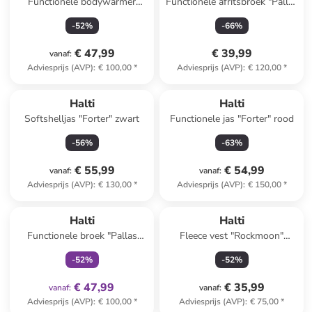
Functionele bodywarmer
Functionele afritsbroek "Pallas
"Pallas Evo" lichtblauw
Cool" rood
-
52
%
-
66
%
€ 47,99
€ 39,99
vanaf
:
Adviesprijs (AVP)
:
€ 100,00
*
Adviesprijs (AVP)
:
€ 120,00
*
Halti
Halti
Softshelljas "Forter" zwart
Functionele jas "Forter" rood
-
56
%
-
63
%
€ 55,99
€ 54,99
vanaf
:
vanaf
:
Adviesprijs (AVP)
:
€ 130,00
*
Adviesprijs (AVP)
:
€ 150,00
*
family
exclusief
Halti
Halti
Functionele broek "Pallas
Fleece vest "Rockmoon"
Cool" zwart
lichtroze
-
52
%
-
52
%
€ 47,99
€ 35,99
vanaf
:
vanaf
:
Adviesprijs (AVP)
:
€ 100,00
*
Adviesprijs (AVP)
:
€ 75,00
*