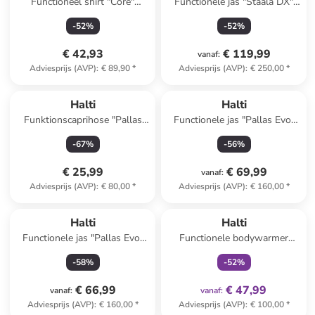
Functioneel shirt "Core"
Functionele jas "Staala DX"
blauw/donkerblauw
donkerblauw
-
52
%
-
52
%
€ 42,93
€ 119,99
vanaf
:
Adviesprijs (AVP)
:
€ 89,90
*
Adviesprijs (AVP)
:
€ 250,00
*
Halti
Halti
Funktionscaprihose "Pallas
Functionele jas "Pallas Evo"
Cool" blauw
paars
-
67
%
-
56
%
€ 25,99
€ 69,99
vanaf
:
Adviesprijs (AVP)
:
€ 80,00
*
Adviesprijs (AVP)
:
€ 160,00
*
family
exclusief
Halti
Halti
Functionele jas "Pallas Evo"
Functionele bodywarmer
zwart
"Pallas Evo" zwart
-
58
%
-
52
%
€ 66,99
€ 47,99
vanaf
:
vanaf
:
Adviesprijs (AVP)
:
€ 160,00
*
Adviesprijs (AVP)
:
€ 100,00
*