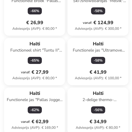
Functionele broek "Pallas
Ski-/snowboardjas "Melvik"
Cool" zwart
blauw
-
66
%
-
58
%
€ 26,99
€ 124,99
vanaf
:
Adviesprijs (AVP)
:
€ 80,00
*
Adviesprijs (AVP)
:
€ 300,00
*
Halti
Halti
Functioneel shirt "Tuntu II"
Functionele jas "Ultramove"
groen
turquoise
-
65
%
-
58
%
€ 27,99
€ 41,99
vanaf
:
Adviesprijs (AVP)
:
€ 80,00
*
Adviesprijs (AVP)
:
€ 100,00
*
Halti
Halti
Functionele jas "Pallas Jogger"
2-delige thermo-
groen
ondergoedset "Windfire"
-
62
%
-
56
%
zwart
€ 62,99
€ 34,99
vanaf
:
Adviesprijs (AVP)
:
€ 169,00
*
Adviesprijs (AVP)
:
€ 80,00
*