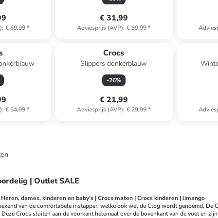
99
€ 31,99
)
:
€ 69,99
*
Adviesprijs (AVP)
:
€ 39,99
*
Adviesp
s
Crocs
donkerblauw
Slippers donkerblauw
Winte
-
26
%
99
€ 21,99
)
:
€ 54,99
*
Adviesprijs (AVP)
:
€ 29,99
*
Adviesp
ten
oordelig | Outlet SALE
Heren, dames, kinderen en baby's | Crocs maten | Crocs kinderen | limango
 bekend van de comfortabele instapper, welke ook wel de Clog wordt genoemd. De Clo
 Deze Crocs sluiten aan de voorkant helemaal over de bovenkant van de voet en zijn