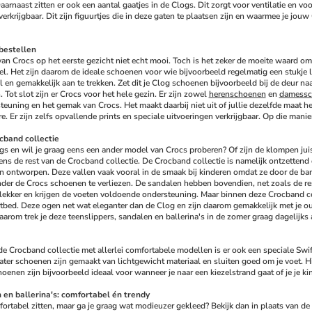
aarnaast zitten er ook een aantal gaatjes in de Clogs. Dit zorgt voor ventilatie en v
verkrijgbaar. Dit zijn figuurtjes die in deze gaten te plaatsen zijn en waarmee je jou
bestellen
van Crocs op het eerste gezicht niet echt mooi. Toch is het zeker de moeite waard om 
. Het zijn daarom de ideale schoenen voor wie bijvoorbeeld regelmatig een stukje lo
en gemakkelijk aan te trekken. Zet dit je Clog schoenen bijvoorbeeld bij de deur naa
 Tot slot zijn er Crocs voor het hele gezin. Er zijn zowel 
herenschoenen
 en 
damessc
euning en het gemak van Crocs. Het maakt daarbij niet uit of jullie dezelfde maat he
. Er zijn zelfs opvallende prints en speciale uitvoeringen verkrijgbaar. Op die manier 
cband collectie
gs en wil je graag eens een ander model van Crocs proberen? Of zijn de klompen juist 
ens de rest van de Crocband collectie. De Crocband collectie is namelijk ontzettend d
 ontworpen. Deze vallen vaak vooral in de smaak bij kinderen omdat ze door de bandj
der de Crocs schoenen te verliezen. De sandalen hebben bovendien, net zoals de res
 lekker en krijgen de voeten voldoende ondersteuning. Maar binnen deze Crocband col
tbed. Deze ogen net wat eleganter dan de Clog en zijn daarom gemakkelijk met je ou
aarom trek je deze teenslippers, sandalen en ballerina's in de zomer graag dagelijks aa
e Crocband collectie met allerlei comfortabele modellen is er ook een speciale Swiftw
ter schoenen zijn gemaakt van lichtgewicht materiaal en sluiten goed om je voet. Hier
enen zijn bijvoorbeeld ideaal voor wanneer je naar een kiezelstrand gaat of je je kin
 en ballerina's: comfortabel én trendy
ortabel zitten, maar ga je graag wat modieuzer gekleed? Bekijk dan in plaats van de 