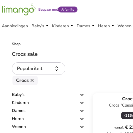
Bespaar met
family
Aanbiedingen
Baby's
Kinderen
Dames
Heren
Wonen
Shop
Crocs sale
Populariteit
Crocs
Baby's
Croc
Kinderen
Crocs "Classi
Dames
-
31
%
Heren
Wonen
€ 2
vanaf
: