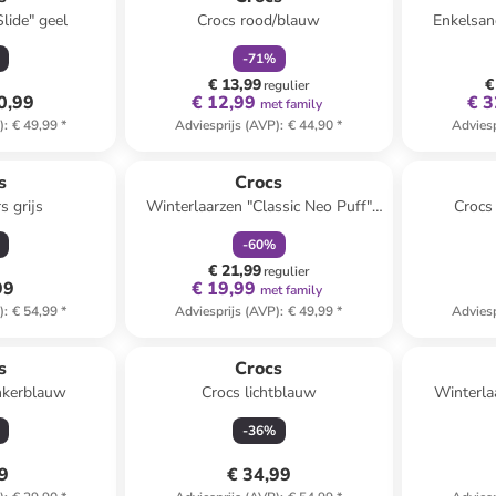
lide" geel
Crocs rood/blauw
Enkelsan
-
71
%
€ 13,99
€
regulier
0,99
€ 12,99
€ 3
met family
)
:
€ 49,99
*
Adviesprijs (AVP)
:
€ 44,90
*
Adviesp
family
korting
s
Crocs
s grijs
Winterlaarzen "Classic Neo Puff"
Crocs
donkerblauw
-
60
%
€ 21,99
regulier
99
€ 19,99
met family
)
:
€ 54,99
*
Adviesprijs (AVP)
:
€ 49,99
*
Adviesp
s
Crocs
nkerblauw
Crocs lichtblauw
Winterla
-
36
%
49
€ 34,99