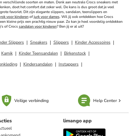
in verschillende soorten en maten. Denk aan neutrale Crocs sneakers met 
nken, doet het comfort dat zeker wel. De kans is dus groot dat je veel 
ote favoriet. Dit zijn elegante slippers, sandalen, teenslippers en 
 
rok voor kinderen
 of 
jurk voor dames
. Wil jij ook ontdekken hoe Crocs 
en kleine prijs een prachtig nieuw paar. Zo kan je heel voordelig ontdekken 
a
's of Crocs 
sandalen voor kinderen
? Ben jij er al uit?
nder Slippers
Sneakers
Slippers
Kinder Accessoires
Kamik
Kinder Teensandalen
Birkenstock
enkleding
Kindersandalen
Instappers
Veilige verbinding
Help Center
cties
limango app
ctueel
Aankomend