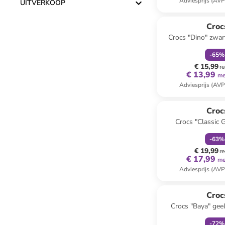
Adviesprijs (AVP
UITVERKOOP
family
k
Croc
Crocs "Dino" zwar
-
65
%
€ 15,99
re
€ 13,99
me
Adviesprijs (AVP
family
k
Croc
Crocs "Classic 
wit/gr
-
63
%
€ 19,99
re
€ 17,99
me
Adviesprijs (AVP
family
k
Croc
Crocs "Baya" geel
-
72
%