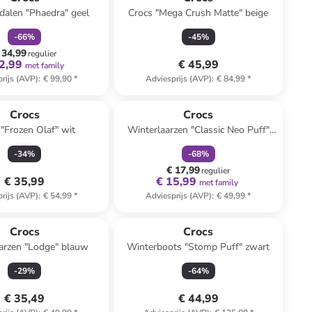
dalen "Phaedra" geel
Crocs "Mega Crush Matte" beige
-
66
%
-
45
%
 34,99
regulier
2,99
€ 45,99
met family
rijs (AVP)
:
€ 99,90
*
Adviesprijs (AVP)
:
€ 84,99
*
family
korting
Crocs
Crocs
 "Frozen Olaf" wit
Winterlaarzen "Classic Neo Puff"
roze
-
34
%
-
68
%
€ 17,99
regulier
€ 35,99
€ 15,99
met family
rijs (AVP)
:
€ 54,99
*
Adviesprijs (AVP)
:
€ 49,99
*
Crocs
Crocs
arzen "Lodge" blauw
Winterboots "Stomp Puff" zwart
-
29
%
-
64
%
€ 35,49
€ 44,99