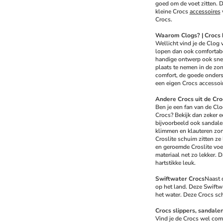
goed om de voet zitten. D
kleine Crocs 
accessoires
 
Crocs.
Waarom Clogs? | Crocs 
Wellicht vind je de Clog 
lopen dan ook comfortabel
handige ontwerp ook snel 
plaats te nemen in de zon.
comfort, de goede onderst
een eigen Crocs accessoire
Andere Crocs uit de Cro
Ben je een fan van de Clo
Crocs? Bekijk dan zeker e
bijvoorbeeld ook sandalen
klimmen en klauteren zon
Croslite schuim zitten ze
en geroemde Croslite voe
materiaal net zo lekker. D
hartstikke leuk.
Swiftwater Crocs
Naast d
op het land. Deze Swiftwa
het water. Deze Crocs scho
Crocs slippers, sandalen
Vind je de Crocs wel comf