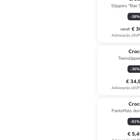
Slippers "Bae S
-
38
%
€ 3
vanaf
:
Adviesprijs (AVP
Croc
Teenslipper
-
36
%
€ 34,
Adviesprijs (AVP
Croc
Pantoffels do
-
81
%
€ 5,