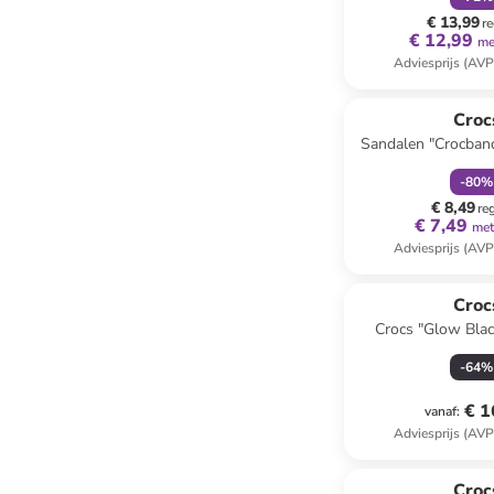
€ 13,99
re
€ 12,99
me
Adviesprijs (AVP
family
k
Reeds in een ander
Croc
Sandalen "Crocband
-
80
%
€ 8,49
re
€ 7,49
met
Adviesprijs (AVP
Croc
Crocs "Glow Blac
-
64
%
€ 1
vanaf
:
Adviesprijs (AVP
Croc