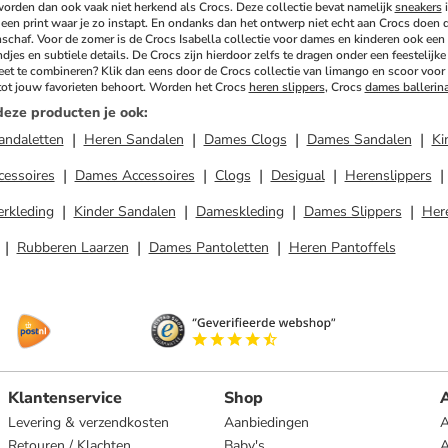
worden dan ook vaak niet herkend als Crocs. Deze collectie bevat namelijk 
sneakers
 
een print waar je zo instapt. En ondanks dan het ontwerp niet echt aan Crocs doen de
nschaf. Voor de zomer is de Crocs Isabella collectie voor dames en kinderen ook een gr
jes en subtiele details. De Crocs zijn hierdoor zelfs te dragen onder een feestelijke
weet te combineren? Klik dan eens door de Crocs collectie van limango en scoor voor e
tot jouw favorieten behoort. Worden het Crocs 
heren slippers
, Crocs 
dames ballerin
deze producten je ook
:
andaletten
Heren Sandalen
Dames Clogs
Dames Sandalen
Ki
cessoires
Dames Accessoires
Clogs
Desigual
Herenslippers
erkleding
Kinder Sandalen
Dameskleding
Dames Slippers
Her
Rubberen Laarzen
Dames Pantoletten
Heren Pantoffels
Klantenservice
Shop
A
Levering & verzendkosten
Aanbiedingen
A
Retouren / Klachten
Baby's