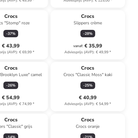
rijs (AVP)
:
€ 49,99
*
Adviesprijs (AVP)
:
€ 125,00
*
Crocs
Crocs
cs "Stomp" roze
Slippers crème
-
37
%
-
28
%
€ 43,99
€ 35,99
vanaf
:
rijs (AVP)
:
€ 69,99
*
Adviesprijs (AVP)
:
€ 49,99
*
Crocs
Crocs
"Brooklyn Luxe" camel
Crocs "Classic Moss" kaki
-
26
%
-
25
%
€ 54,99
€ 40,99
rijs (AVP)
:
€ 74,99
*
Adviesprijs (AVP)
:
€ 54,99
*
Crocs
Crocs
ers "Classic" grijs
Crocs oranje
-
14
%
-
21
%