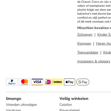
de Classic Crocs en zijn 
veters of exemplaren met 
plezier krijgt van deze aa
ballerina's met dunne band
comfort en stijl perfect 
of dit merk voortaan ook 
Misschien bevallen 
Schoenen
Kinder S
Klompen
Heren Ac
Teensandalen
Kind
Instappers & slippers
limango
Veilig winkelen
Vrienden uitnodigen
Colofon
Vacatures
Privacybeleid