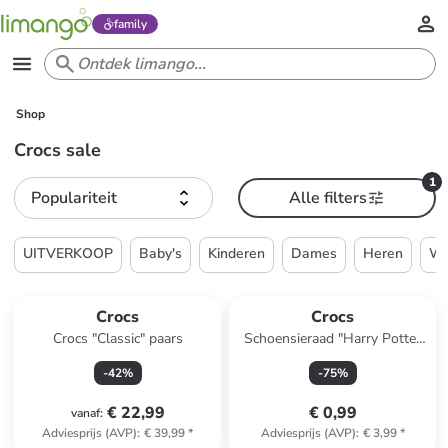
family
Shop
Crocs sale
1
Populariteit
Alle filters
UITVERKOOP
Baby's
Kinderen
Dames
Heren
W
Crocs
Crocs
Crocs "Classic" paars
Schoensieraad "Harry Potter
Hufflepuff House" geel/blauw
-
42
%
-
75
%
€ 22,99
€ 0,99
vanaf
:
Adviesprijs (AVP)
:
€ 39,99
*
Adviesprijs (AVP)
:
€ 3,99
*