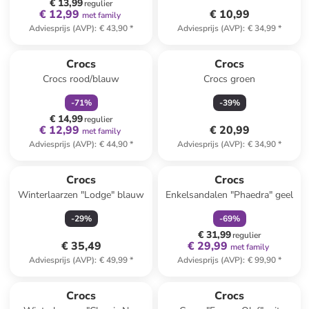
€ 13,99
regulier
€ 12,99
€ 10,99
met family
Adviesprijs (AVP)
:
€ 43,90
*
Adviesprijs (AVP)
:
€ 34,99
*
family
korting
Crocs
Crocs
Crocs rood/blauw
Crocs groen
-
71
%
-
39
%
€ 14,99
regulier
€ 12,99
€ 20,99
met family
Adviesprijs (AVP)
:
€ 44,90
*
Adviesprijs (AVP)
:
€ 34,90
*
family
korting
Crocs
Crocs
Winterlaarzen "Lodge" blauw
Enkelsandalen "Phaedra" geel
-
29
%
-
69
%
€ 31,99
regulier
€ 35,49
€ 29,99
met family
Adviesprijs (AVP)
:
€ 49,99
*
Adviesprijs (AVP)
:
€ 99,90
*
family
korting
Crocs
Crocs