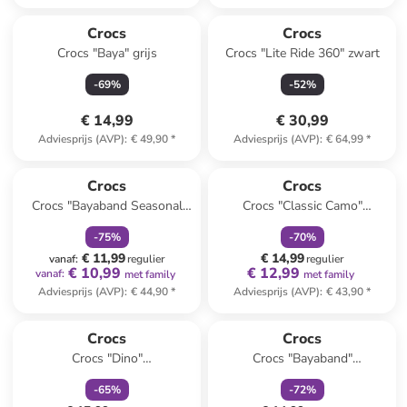
Crocs
Crocs
Crocs "Baya" grijs
Crocs "Lite Ride 360" zwart
-
69
%
-
52
%
€ 14,99
€ 30,99
Adviesprijs (AVP)
:
€ 49,90
*
Adviesprijs (AVP)
:
€ 64,99
*
family
korting
family
korting
Crocs
Crocs
Crocs "Bayaband Seasonal
Crocs "Classic Camo"
Printed" grijs/zwart/rood
grijs/zwart
-
75
%
-
70
%
€ 11,99
€ 14,99
vanaf
:
regulier
regulier
€ 10,99
€ 12,99
vanaf
:
met family
met family
Adviesprijs (AVP)
:
€ 44,90
*
Adviesprijs (AVP)
:
€ 43,90
*
family
korting
family
korting
Crocs
Crocs
Crocs "Dino"
Crocs "Bayaband"
zwart/meerkleurig
grijs/citroengroen
-
65
%
-
72
%