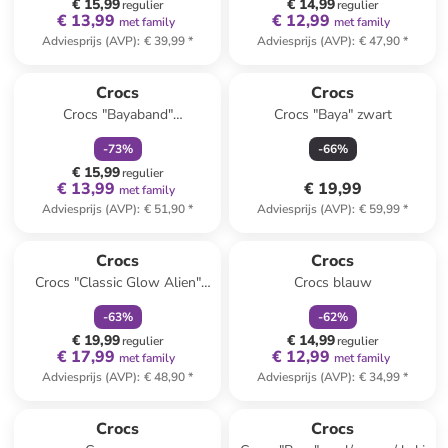
€ 15,99
€ 14,99
regulier
regulier
€ 13,99
€ 12,99
met family
met family
Adviesprijs (AVP)
:
€ 39,99
*
Adviesprijs (AVP)
:
€ 47,90
*
family
korting
Crocs
Crocs
Crocs "Bayaband"
Crocs "Baya" zwart
zwart/lichtblauw
-
73
%
-
66
%
€ 15,99
regulier
€ 13,99
€ 19,99
met family
Adviesprijs (AVP)
:
€ 51,90
*
Adviesprijs (AVP)
:
€ 59,99
*
family
korting
family
korting
Crocs
Crocs
Crocs "Classic Glow Alien"
Crocs blauw
wit/groen
-
63
%
-
62
%
€ 19,99
€ 14,99
regulier
regulier
€ 17,99
€ 12,99
met family
met family
Adviesprijs (AVP)
:
€ 48,90
*
Adviesprijs (AVP)
:
€ 34,99
*
family
korting
Crocs
Crocs