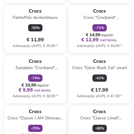
family
korting
Crocs
Crocs
Pantoffels donkerblauw
Crocs "Crocband"
donkerblauw
-
59
%
-
71
%
€ 14,99
regulier
€ 11,99
€ 12,99
met family
Adviesprijs (AVP)
:
€ 29,90
*
Adviesprijs (AVP)
:
€ 44,90
*
family
korting
Reeds in een ander winkelwagentje
Crocs
Crocs
Sandalen "Crocband"
Crocs "Glow Black Cat" zwart
oranje/paars
-
74
%
-
62
%
€ 10,99
regulier
€ 9,99
€ 17,99
met family
Adviesprijs (AVP)
:
€ 38,90
*
Adviesprijs (AVP)
:
€ 47,90
*
family
korting
Crocs
Crocs
Crocs "Classic I AM Dinosaur"
Crocs "Classic Lined"
groen
donkerblauw
-
70
%
-
68
%