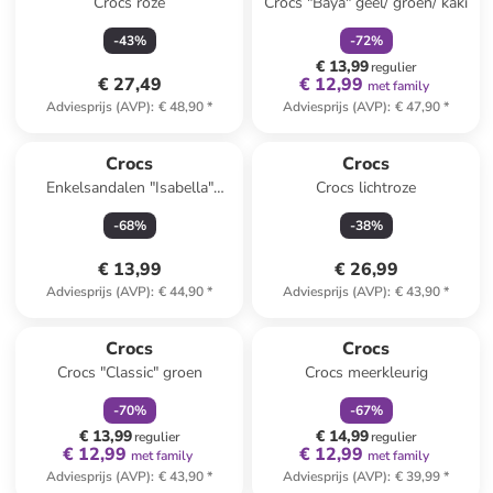
Crocs roze
Crocs "Baya" geel/ groen/ kaki
-
43
%
-
72
%
€ 13,99
regulier
€ 27,49
€ 12,99
met family
Adviesprijs (AVP)
:
€ 48,90
*
Adviesprijs (AVP)
:
€ 47,90
*
Crocs
Crocs
Enkelsandalen "Isabella"
Crocs lichtroze
zilverkleurig
-
68
%
-
38
%
€ 13,99
€ 26,99
Adviesprijs (AVP)
:
€ 44,90
*
Adviesprijs (AVP)
:
€ 43,90
*
family
korting
family
korting
Crocs
Crocs
Crocs "Classic" groen
Crocs meerkleurig
-
70
%
-
67
%
€ 13,99
€ 14,99
regulier
regulier
€ 12,99
€ 12,99
met family
met family
Adviesprijs (AVP)
:
€ 43,90
*
Adviesprijs (AVP)
:
€ 39,99
*