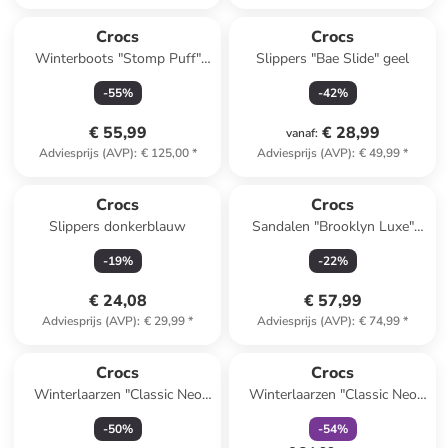
Crocs
Crocs
Winterboots "Stomp Puff"
Slippers "Bae Slide" geel
zwart
-
55
%
-
42
%
€ 55,99
€ 28,99
vanaf
:
Adviesprijs (AVP)
:
€ 125,00
*
Adviesprijs (AVP)
:
€ 49,99
*
Crocs
Crocs
Slippers donkerblauw
Sandalen "Brooklyn Luxe"
camel
-
19
%
-
22
%
€ 24,08
€ 57,99
Adviesprijs (AVP)
:
€ 29,99
*
Adviesprijs (AVP)
:
€ 74,99
*
family
korting
Crocs
Crocs
Winterlaarzen "Classic Neo
Winterlaarzen "Classic Neo
Puff" donkerblauw
Puff" donkerblauw
-
50
%
-
54
%