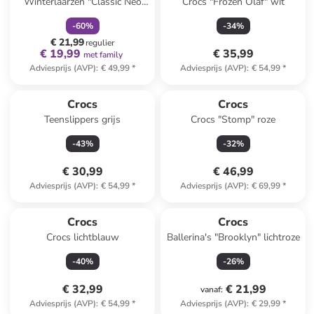
Winterlaarzen "Classic Neo
Crocs "Frozen Olaf" wit
Puff" roze
-
60
%
-
34
%
€ 21,99
regulier
€ 19,99
€ 35,99
met family
Adviesprijs (AVP)
:
€ 49,99
*
Adviesprijs (AVP)
:
€ 54,99
*
Crocs
Crocs
Teenslippers grijs
Crocs "Stomp" roze
-
43
%
-
32
%
€ 30,99
€ 46,99
Adviesprijs (AVP)
:
€ 54,99
*
Adviesprijs (AVP)
:
€ 69,99
*
Crocs
Crocs
Crocs lichtblauw
Ballerina's "Brooklyn" lichtroze
-
40
%
-
26
%
€ 32,99
€ 21,99
vanaf
:
Adviesprijs (AVP)
:
€ 54,99
*
Adviesprijs (AVP)
:
€ 29,99
*