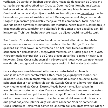
verliezen. De sandalen hebben bovendien, net zoals de rest van de Crocband 
collectie, een goed voetbed van Croslite. Door het Croslite schuim zitten ze 
lekker en krijgen de voeten voldoende ondersteuning. Maar binnen deze 
Crocband collectie vind je bijvoorbeeld ook teenslippers en 
ballerina's
 met het 
bekende en geroemde Croslite voetbed. Deze ogen net wat eleganter dan de 
Clog en zijn daarom gemakkelijk met je outfit te combineren. Toch lopen ze 
door de goede pasvorm en het gebruikte materiaal net zo lekker. Daarom trek je 
deze teenslippers, sandalen en ballerina's in de zomer graag dagelijks aan. Bij 
je favoriete T-shirt en luchtige 
shorts
 staan ze bijvoorbeeld hartstikke leuk.
Swiftwater Crocs
Naast de Crocband collectie met allerlei comfortabele 
modellen is er ook een speciale Swiftwater collectie. Dit zijn Crocs die 
geschikt zijn voor zowel in het water als op het land. Deze Swiftwater 
schoenen zijn gemaakt van lichtgewicht materiaal en sluiten goed om je voet. 
Hierdoor merk je amper dat je de Crocs draagt en verlies je ze ook niet snel in 
het water. Deze Crocs schoenen zijn bijvoorbeeld ideaal voor wanneer je naar 
een kiezelstrand gaat of je je kinderen graag veilig in het water laat spelen. 
Crocs slippers, sandalen en ballerina's: comfortabel én trendy
Vind je de Crocs wel comfortabel zitten, maar ga je graag wat modieuzer 
gekleed? Bekijk dan in plaats van de Clog eens de Citilane collectie. Deze 
schoenen zien er heel anders uit dan de Classic Crocs en zijn worden dan ook 
vaak niet herkend als Crocs. Deze collectie bevat namelijk 
sneakers
 in 
verschillende soorten en maten. Denk aan neutrale Crocs sneakers met veters 
of exemplaren met een print waar je zo instapt. En ondanks dan het ontwerp 
niet echt aan Crocs doen denken, doet het comfort dat zeker wel. De kans is 
dus groot dat je veel plezier krijgt van deze aanschaf. Voor de zomer is de 
Crocs Isabella collectie voor dames en kinderen ook een grote favoriet. Dit zijn 