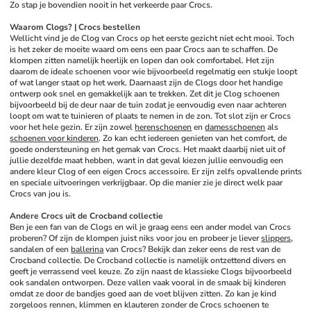
Zo stap je bovendien nooit in het verkeerde paar Crocs.
Waarom Clogs? | Crocs bestellen
Wellicht vind je de Clog van Crocs op het eerste gezicht niet echt mooi. Toch 
is het zeker de moeite waard om eens een paar Crocs aan te schaffen. De 
klompen zitten namelijk heerlijk en lopen dan ook comfortabel. Het zijn 
daarom de ideale schoenen voor wie bijvoorbeeld regelmatig een stukje loopt 
of wat langer staat op het werk. Daarnaast zijn de Clogs door het handige 
ontwerp ook snel en gemakkelijk aan te trekken. Zet dit je Clog schoenen 
bijvoorbeeld bij de deur naar de tuin zodat je eenvoudig even naar achteren 
loopt om wat te tuinieren of plaats te nemen in de zon. Tot slot zijn er Crocs 
voor het hele gezin. Er zijn zowel 
herenschoenen
 en 
damesschoenen
 als 
schoenen voor kinderen
. Zo kan echt iedereen genieten van het comfort, de 
goede ondersteuning en het gemak van Crocs. Het maakt daarbij niet uit of 
jullie dezelfde maat hebben, want in dat geval kiezen jullie eenvoudig een 
andere kleur Clog of een eigen Crocs accessoire. Er zijn zelfs opvallende prints 
en speciale uitvoeringen verkrijgbaar. Op die manier zie je direct welk paar 
Crocs van jou is.
Andere Crocs uit de Crocband collectie
Ben je een fan van de Clogs en wil je graag eens een ander model van Crocs 
proberen? Of zijn de klompen juist niks voor jou en probeer je liever 
slippers
, 
sandalen of een 
ballerina
 van Crocs? Bekijk dan zeker eens de rest van de 
Crocband collectie. De Crocband collectie is namelijk ontzettend divers en 
geeft je verrassend veel keuze. Zo zijn naast de klassieke Clogs bijvoorbeeld 
ook sandalen ontworpen. Deze vallen vaak vooral in de smaak bij kinderen 
omdat ze door de bandjes goed aan de voet blijven zitten. Zo kan je kind 
zorgeloos rennen, klimmen en klauteren zonder de Crocs schoenen te 