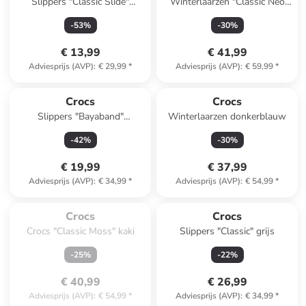
Slippers "Classic Slide"
Winterlaarzen "Classic Neo
donkerblauw
Puff" zwart
-
53
%
-
30
%
€ 13,99
€ 41,99
Adviesprijs (AVP)
:
€ 29,99
*
Adviesprijs (AVP)
:
€ 59,99
*
Crocs
Crocs
Slippers "Bayaband"
Winterlaarzen donkerblauw
donkerblauw
-
42
%
-
30
%
€ 19,99
€ 37,99
Adviesprijs (AVP)
:
€ 34,99
*
Adviesprijs (AVP)
:
€ 54,99
*
Te laat. Het product is 
uitverkocht.
Crocs
Crocs
Crocs "Classic Moss" kaki
Slippers "Classic" grijs
-
25
%
-
22
%
€ 40,99
€ 26,99
Adviesprijs (AVP)
:
€ 54,99
*
Adviesprijs (AVP)
:
€ 34,99
*