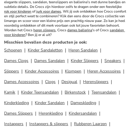
elegante slippers, sandalen, teenslippers en ballerina's met dunne bandjes en 
subtiele details. De Crocs zijn hierdoor zelfs te dragen onder een feestelijke 
rok voor kinderen
 of 
jurk voor dames
. Wil jij ook ontdekken hoe Crocs comfort 
en stijl perfect weet te combineren? Klik dan eens door de Crocs collectie van 
limango en scoor voor een kleine prijs een prachtig nieuw paar. Zo kan je heel 
voordelig ontdekken of dit merk voortaan ook tot jouw favorieten behoort. 
Worden het Crocs 
heren slippers
, Crocs 
dames ballerina
's of Crocs 
sandalen 
voor kinderen
? Ben jij er al uit?
Misschien bevallen deze producten je ook
:
Schoenen
Kinder Sandaletten
Heren Sandalen
Dames Clogs
Dames Sandalen
Kinder Slippers
Sneakers
Slippers
Kinder Accessoires
Klompen
Heren Accessoires
Dames Accessoires
Clogs
Desigual
Herenslippers
Kamik
Kinder Teensandalen
Birkenstock
Teensandalen
Kinderkleding
Kinder Sandalen
Dameskleding
Dames Slippers
Herenkleding
Kindersandalen
Instappers
Instappers & slippers
Rubberen Laarzen