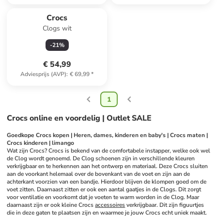
Crocs
Clogs wit
-
21
%
€ 54,99
Adviesprijs (AVP)
:
€ 69,99
*
1
Crocs online en voordelig | Outlet SALE
Goedkope Crocs kopen | Heren, dames, kinderen en baby's | Crocs maten | 
Crocs kinderen | limango
Wat zijn Crocs? Crocs is bekend van de comfortabele instapper, welke ook wel 
de Clog wordt genoemd. De Clog schoenen zijn in verschillende kleuren 
verkrijgbaar en te herkennen aan het ontwerp en materiaal. Deze Crocs sluiten 
aan de voorkant helemaal over de bovenkant van de voet en zijn aan de 
achterkant voorzien van een bandje. Hierdoor blijven de klompen goed om de 
voet zitten. Daarnaast zitten er ook een aantal gaatjes in de Clogs. Dit zorgt 
voor ventilatie en voorkomt dat je voeten te warm worden in de Clog. Maar 
daarnaast zijn er ook kleine Crocs 
accessoires
 verkrijgbaar. Dit zijn figuurtjes 
die in deze gaten te plaatsen zijn en waarmee je jouw Crocs echt uniek maakt. 