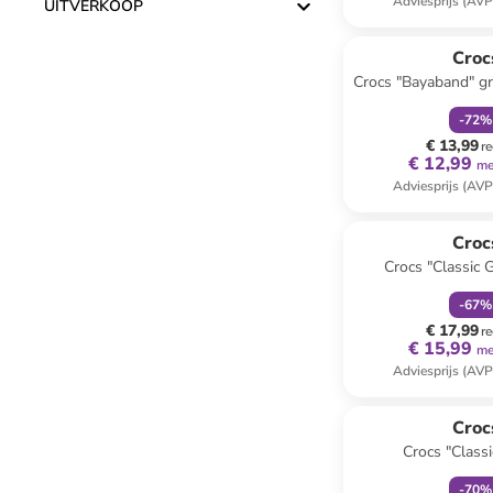
Adviesprijs (AVP
UITVERKOOP
family
k
Croc
Crocs "Bayaband" gr
-
72
%
€ 13,99
re
€ 12,99
me
Adviesprijs (AVP
family
k
Croc
Crocs "Classic 
wit/gr
-
67
%
€ 17,99
re
€ 15,99
me
Adviesprijs (AVP
family
k
Croc
Crocs "Classi
-
70
%