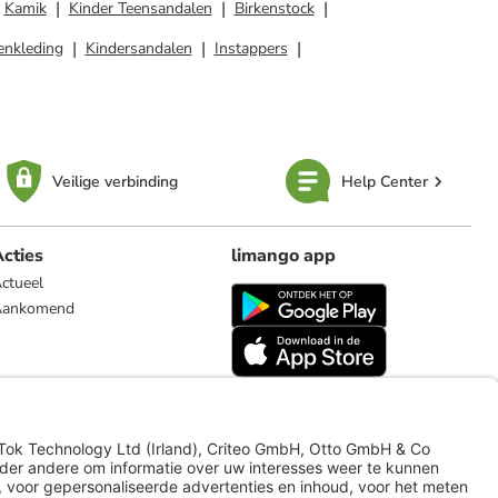
Kamik
Kinder Teensandalen
Birkenstock
enkleding
Kindersandalen
Instappers
Veilige verbinding
Help Center
cties
limango app
ctueel
Aankomend