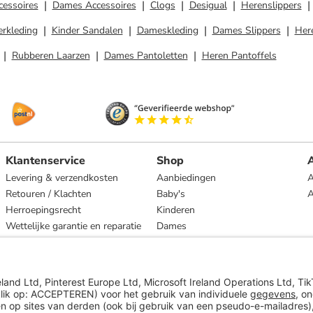
cessoires
Dames Accessoires
Clogs
Desigual
Herenslippers
erkleding
Kinder Sandalen
Dameskleding
Dames Slippers
Her
Rubberen Laarzen
Dames Pantoletten
Heren Pantoffels
Klantenservice
Shop
A
Levering & verzendkosten
Aanbiedingen
A
Retouren / Klachten
Baby's
Herroepingsrecht
Kinderen
Wettelijke garantie en reparatie
Dames
Heren
Wonen
Merken