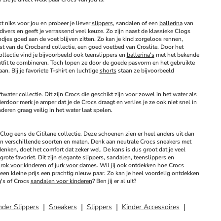
niks voor jou en probeer je liever 
slippers
, sandalen of een 
ballerina
 van 
ivers en geeft je verrassend veel keuze. Zo zijn naast de klassieke Clogs 
es goed aan de voet blijven zitten. Zo kan je kind zorgeloos rennen, 
t van de Crocband collectie, een goed voetbed van Croslite. Door het 
lectie vind je bijvoorbeeld ook teenslippers en 
ballerina's
 met het bekende 
tfit te combineren. Toch lopen ze door de goede pasvorm en het gebruikte 
n. Bij je favoriete T-shirt en luchtige 
shorts
 staan ze bijvoorbeeld 
ater collectie. Dit zijn Crocs die geschikt zijn voor zowel in het water als 
door merk je amper dat je de Crocs draagt en verlies je ze ook niet snel in 
deren graag veilig in het water laat spelen. 
Clog eens de Citilane collectie. Deze schoenen zien er heel anders uit dan 
in verschillende soorten en maten. Denk aan neutrale Crocs sneakers met 
nken, doet het comfort dat zeker wel. De kans is dus groot dat je veel 
ote favoriet. Dit zijn elegante slippers, sandalen, teenslippers en 
 
rok voor kinderen
 of 
jurk voor dames
. Wil jij ook ontdekken hoe Crocs 
en kleine prijs een prachtig nieuw paar. Zo kan je heel voordelig ontdekken 
a
's of Crocs 
sandalen voor kinderen
? Ben jij er al uit?
nder Slippers
Sneakers
Slippers
Kinder Accessoires