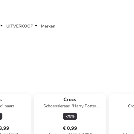
UITVERKOOP
Merken
s
Crocs
c" paars
Schoensieraad "Harry Potter
Cro
Hufflepuff House" geel/blauw
-
75
%
3,99
€ 0,99