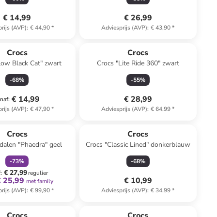
€ 14,99
€ 26,99
rijs (AVP)
:
€ 44,90
*
Adviesprijs (AVP)
:
€ 43,90
*
Crocs
Crocs
low Black Cat" zwart
Crocs "Lite Ride 360" zwart
-
68
%
-
55
%
€ 14,99
€ 28,99
naf
:
rijs (AVP)
:
€ 47,90
*
Adviesprijs (AVP)
:
€ 64,99
*
family
korting
Crocs
Crocs
dalen "Phaedra" geel
Crocs "Classic Lined" donkerblauw
-
73
%
-
68
%
€ 27,99
f
:
regulier
€ 25,99
€ 10,99
met family
rijs (AVP)
:
€ 99,90
*
Adviesprijs (AVP)
:
€ 34,99
*
family
korting
family
korting
Crocs
Crocs