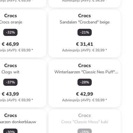
rijs (AVP)
:
€ 69,99
*
Adviesprijs (AVP)
:
€ 54,99
*
Crocs
Crocs
Crocs oranje
Sandalen "Crocband" beige
-
32
%
-
21
%
€ 46,99
€ 31,41
rijs (AVP)
:
€ 69,99
*
Adviesprijs (AVP)
:
€ 39,99
*
Crocs
Crocs
Clogs wit
Winterlaarzen "Classic Neo Puff"
zwart
-
37
%
-
28
%
€ 43,99
€ 42,99
rijs (AVP)
:
€ 69,99
*
Adviesprijs (AVP)
:
€ 59,99
*
Te laat. Het product is 
uitverkocht.
Crocs
Crocs
aarzen donkerblauw
Crocs "Classic Moss" kaki
-
30
%
-
25
%