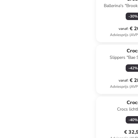
Ballerina's "Brook
-
30
%
€ 2
vanaf
:
Adviesprijs (AVP
Croc
Slippers "Bae S
-
42
%
€ 2
vanaf
:
Adviesprijs (AVP
Croc
Crocs lich
-
40
%
€ 32,