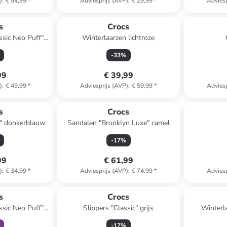
)
:
€ 54,99
*
Adviesprijs (AVP)
:
€ 29,99
*
Adviesp
s
Crocs
ssic Neo Puff"
Winterlaarzen lichtroze
lauw
-
33
%
99
€ 39,99
)
:
€ 49,99
*
Adviesprijs (AVP)
:
€ 59,99
*
Adviesp
s
Crocs
d" donkerblauw
Sandalen "Brooklyn Luxe" camel
-
17
%
99
€ 61,99
)
:
€ 34,99
*
Adviesprijs (AVP)
:
€ 74,99
*
Adviesp
orting
s
Crocs
ssic Neo Puff"
Slippers "Classic" grijs
Winterl
lauw
-
17
%