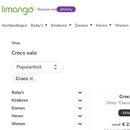
Bespaar met
family
Aanbiedingen
Baby's
Kinderen
Dames
Heren
Wonen
Shop
Crocs sale
Populariteit
Crocs
Baby's
Croc
Kinderen
Crocs "Classi
Dames
-
31
%
Heren
Wonen
€ 2
vanaf
: