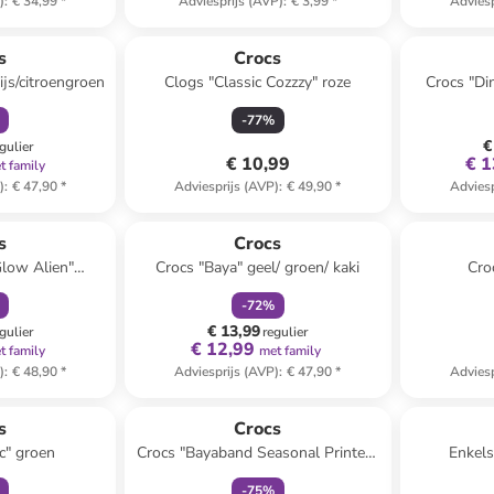
)
:
€ 34,99
*
Adviesprijs (AVP)
:
€ 3,99
*
Adviesp
orting
Reeds in een ander winkelwagentje
s
Crocs
ijs/citroengroen
Clogs "Classic Cozzzy" roze
Crocs "Di
-
77
%
€
gulier
€ 10,99
€ 1
t family
)
:
€ 47,90
*
Adviesprijs (AVP)
:
€ 49,90
*
Adviesp
orting
family
korting
s
Crocs
Glow Alien"
Crocs "Baya" geel/ groen/ kaki
Cro
oen
-
72
%
€ 13,99
gulier
regulier
€ 12,99
t family
met family
)
:
€ 48,90
*
Adviesprijs (AVP)
:
€ 47,90
*
Adviesp
orting
family
korting
s
Crocs
c" groen
Crocs "Bayaband Seasonal Printed"
Enkels
grijs/zwart/rood
-
75
%