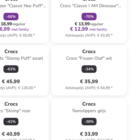
zen "Classic Neo Puff"
Crocs "Classic I AM Dinosaur"
roze
groen
-
66
%
-
70
%
 18,99
€ 13,99
regulier
regulier
6,99
€ 12,99
met family
met family
rijs (AVP)
:
€ 49,99
*
Adviesprijs (AVP)
:
€ 43,90
*
Crocs
Crocs
ts "Stomp Puff" zwart
Crocs "Frozen Olaf" wit
-
63
%
-
34
%
€ 45,99
€ 35,99
rijs (AVP)
:
€ 125,00
*
Adviesprijs (AVP)
:
€ 54,99
*
Crocs
Crocs
cs "Stomp" roze
Teenslippers grijs
-
41
%
-
38
%
€ 40,99
€ 33,99