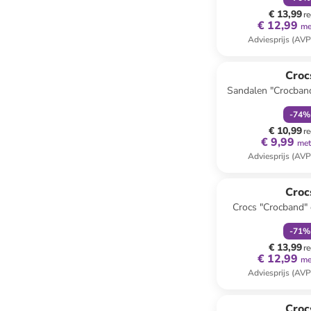
€ 13,99
re
€ 12,99
me
Adviesprijs (AVP
family
k
Reeds in een ander
Croc
Sandalen "Crocband
-
74
%
€ 10,99
re
€ 9,99
met
Adviesprijs (AVP
family
k
Croc
Crocs "Crocband"
-
71
%
€ 13,99
re
€ 12,99
me
Adviesprijs (AVP
Croc