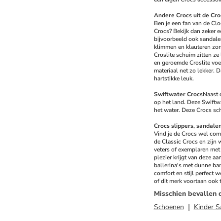
Andere Crocs uit de Cro
Ben je een fan van de Clo
Crocs? Bekijk dan zeker e
bijvoorbeeld ook sandalen
klimmen en klauteren zon
Croslite schuim zitten ze
en geroemde Croslite voe
materiaal net zo lekker. D
hartstikke leuk.
Swiftwater Crocs
Naast d
op het land. Deze Swiftwa
het water. Deze Crocs scho
Crocs slippers, sandalen
Vind je de Crocs wel comf
de Classic Crocs en zijn 
veters of exemplaren met 
plezier krijgt van deze aa
ballerina's met dunne band
comfort en stijl perfect 
of dit merk voortaan ook 
Misschien bevallen 
Schoenen
Kinder S