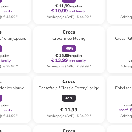
€ 11,99
gulier
regulier
€ 10,99
t family
met family
)
:
€ 43,90
*
Adviesprijs (AVP)
:
€ 44,90
*
Adviesp
orting
family
korting
 winkelwagentje
s
Crocs
" oranje/paars
Crocs meerkleurig
Crocs "G
-
65
%
€ 15,99
gulier
regulier
€ 13,99
va
 family
met family
)
:
€ 38,90
*
Adviesprijs (AVP)
:
€ 39,99
*
Adviesp
orting
s
Crocs
 donkerblauw
Pantoffels "Classic Cozzzy" beige
Enkelsan
-
65
%
gulier
vana
€ 11,99
vanaf
:
t family
)
:
€ 44,90
*
Adviesprijs (AVP)
:
€ 34,99
*
Adviesp
family
korting
s
Crocs