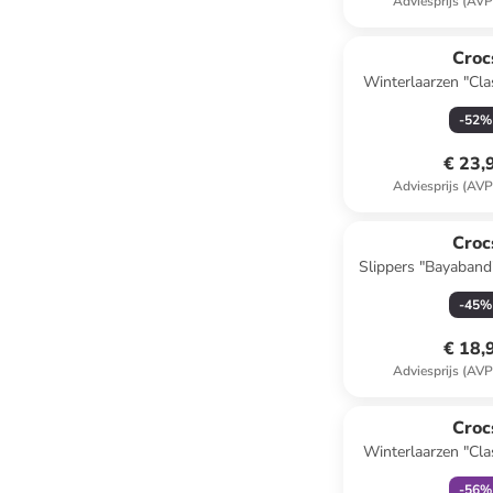
Adviesprijs (AVP
Croc
Winterlaarzen "Cla
donkerb
-
52
%
€ 23,
Adviesprijs (AVP
Croc
Slippers "Bayaban
-
45
%
€ 18,
Adviesprijs (AVP
family
k
Croc
Winterlaarzen "Cla
donkerb
-
56
%