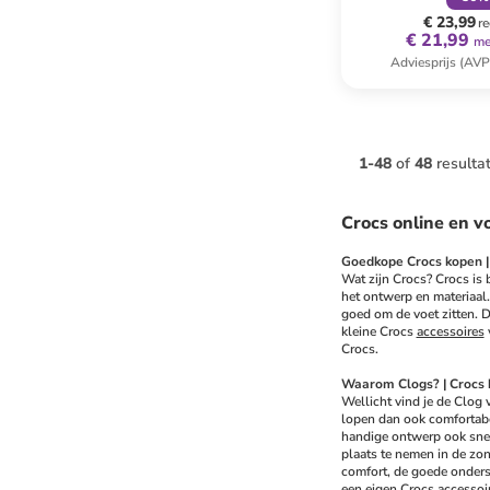
€ 23,99
re
€ 21,99
me
Adviesprijs (AVP
1
-
48
of
48
resulta
Crocs online en v
Goedkope Crocs kopen | 
Wat zijn Crocs? Crocs is
het ontwerp en materiaal.
goed om de voet zitten. D
kleine Crocs 
accessoires
 
Crocs.
Waarom Clogs? | Crocs 
Wellicht vind je de Clog 
lopen dan ook comfortabel
handige ontwerp ook snel 
plaats te nemen in de zon.
comfort, de goede onderst
een eigen Crocs accessoire