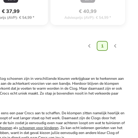
€ 37,99
€ 40,99
rijs (AVP)
:
€ 54,99
*
Adviesprijs (AVP)
:
€ 54,99
*
1
g schoenen zijn in verschillende kleuren verkrijgbaar en te herkennen aan 
 aan de achterkant voorzien van een bandje. Hierdoor blijven de klompen 
oorkomt dat je voeten te warm worden in de Clog. Maar daarnaast zijn er ook 
w Crocs echt uniek maakt. Zo stap je bovendien nooit in het verkeerde paar 
eens een paar Crocs aan te schaffen. De klompen zitten namelijk heerlijk en 
opt of wat langer staat op het werk. Daarnaast zijn de Clogs door het 
r de tuin zodat je eenvoudig even naar achteren loopt om wat te tuinieren of 
hoenen
 als 
schoenen voor kinderen
. Zo kan echt iedereen genieten van het 
bben, want in dat geval kiezen jullie eenvoudig een andere kleur Clog of 
zie je direct welk paar Crocs van jou is.