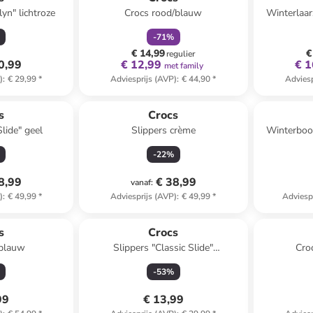
lyn" lichtroze
Crocs rood/blauw
Winterlaar
-
71
%
€ 14,99
€
regulier
0,99
€ 12,99
€ 1
met family
)
:
€ 29,99
*
Adviesprijs (AVP)
:
€ 44,90
*
Adviesp
s
Crocs
lide" geel
Slippers crème
Winterboo
-
22
%
8,99
€ 38,99
vanaf
:
)
:
€ 49,99
*
Adviesprijs (AVP)
:
€ 49,99
*
Adviesp
s
Crocs
tblauw
Slippers "Classic Slide"
Cro
donkerblauw
-
53
%
99
€ 13,99