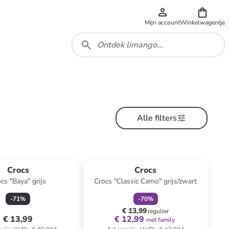
Mijn account
Winkelwagentje
Alle filters
family
korting
Crocs
Crocs
cs "Baya" grijs
Crocs "Classic Camo" grijs/zwart
-
71
%
-
70
%
€ 13,99
regulier
€ 13,99
€ 12,99
met family