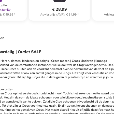
gulier
€ 28,99
t family
)
:
€ 49,99
*
Adviesprijs (AVP)
:
€ 34,99
*
Adviesp
ten
oordelig | Outlet SALE
Heren, dames, kinderen en baby's | Crocs maten | Crocs kinderen | limango
 bekend van de comfortabele instapper, welke ook wel de Clog wordt genoemd. De Clo
 Deze Crocs sluiten aan de voorkant helemaal over de bovenkant van de voet en zijn
aarnaast zitten er ook een aantal gaatjes in de Clogs. Dit zorgt voor ventilatie en v
verkrijgbaar. Dit zijn figuurtjes die in deze gaten te plaatsen zijn en waarmee je jou
bestellen
van Crocs op het eerste gezicht niet echt mooi. Toch is het zeker de moeite waard om 
. Het zijn daarom de ideale schoenen voor wie bijvoorbeeld regelmatig een stukje lo
en gemakkelijk aan te trekken. Zet dit je Clog schoenen bijvoorbeeld bij de deur naa
 Tot slot zijn er Crocs voor het hele gezin. Er zijn zowel 
herenschoenen
 en 
damessc
euning en het gemak van Crocs. Het maakt daarbij niet uit of jullie dezelfde maat he
. Er zijn zelfs opvallende prints en speciale uitvoeringen verkrijgbaar. Op die manier 