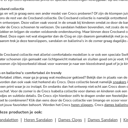
cband collectie
gs en wil je graag eens een ander model van Crocs proberen? Of zijn de klompen juist 
ens de rest van de Crocband collectie. De Crocband collectie is namelijk ontzettend d
 ontworpen. Deze vallen vaak vooral in de smaak bij kinderen omdat ze door de bandj
der de Crocs schoenen te verliezen. De sandalen hebben bovendien, net zoals de res
 lekker en krijgen de voeten voldoende ondersteuning. Maar binnen deze Crocband col
tbed. Deze ogen net wat eleganter dan de Clog en zijn daarom gemakkelijk met je ou
aarom trek je deze teenslippers, sandalen en ballerina's in de zomer graag dagelijks aa
e Crocband collectie met allerlei comfortabele modellen is er ook een speciale Swiftw
ter schoenen zijn gemaakt van lichtgewicht materiaal en sluiten goed om je voet. Hier
enen zijn bijvoorbeeld ideaal voor wanneer je naar een kiezelstrand gaat of je je kin
 en ballerina's: comfortabel én trendy
ortabel zitten, maar ga je graag wat modieuzer gekleed? Bekijk dan in plaats van de 
worden dan ook vaak niet herkend als Crocs. Deze collectie bevat namelijk 
sneakers
 
een print waar je zo instapt. En ondanks dan het ontwerp niet echt aan Crocs doen de
nschaf. Voor de zomer is de Crocs Isabella collectie voor dames en kinderen ook een gr
jes en subtiele details. De Crocs zijn hierdoor zelfs te dragen onder een feestelijke
weet te combineren? Klik dan eens door de Crocs collectie van limango en scoor voor e
tot jouw favorieten behoort. Worden het Crocs 
heren slippers
, Crocs 
dames ballerin
deze producten je ook
:
andaletten
Heren Sandalen
Dames Clogs
Dames Sandalen
Ki