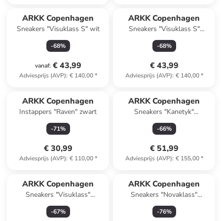
ARKK Copenhagen
ARKK Copenhagen
Sneakers "Visuklass S" wit
Sneakers "Visuklass S"
wit/grijs
-
68
%
-
68
%
€ 43,99
€ 43,99
vanaf
:
Adviesprijs (AVP)
:
€ 140,00
*
Adviesprijs (AVP)
:
€ 140,00
*
ARKK Copenhagen
ARKK Copenhagen
Instappers "Raven" zwart
Sneakers "Kanetyk"
donkerblauw
-
71
%
-
66
%
€ 30,99
€ 51,99
Adviesprijs (AVP)
:
€ 110,00
*
Adviesprijs (AVP)
:
€ 155,00
*
ARKK Copenhagen
ARKK Copenhagen
Sneakers "Visuklass"
Sneakers "Novaklass"
donkerblauw
wit/rood
-
67
%
-
76
%