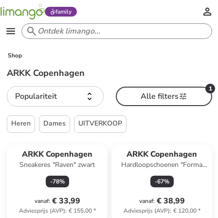
family
Shop
ARKK Copenhagen
1
Populariteit
Alle filters
Heren
Dames
UITVERKOOP
ARKK Copenhagen
ARKK Copenhagen
Sneakeres "Raven" zwart
Hardloopschoenen "Forma
Runner" beige/grijs
-
78
%
-
67
%
€ 33,99
€ 38,99
vanaf
:
vanaf
:
Adviesprijs (AVP)
:
€ 155,00
*
Adviesprijs (AVP)
:
€ 120,00
*