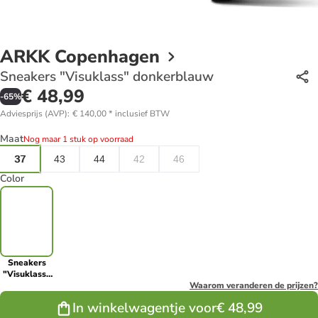
ARKK Copenhagen
Sneakers "Visuklass" donkerblauw
€ 48,99
-
65
%
Adviesprijs (AVP)
:
€ 140,00
*
inclusief BTW
Maat
Nog maar 1 stuk op voorraad
37
43
44
42
46
Color
Sneakers
"Visuklass"
donkerblauw
Waarom veranderen de prijzen?
In winkelwagentje voor
€ 48,99