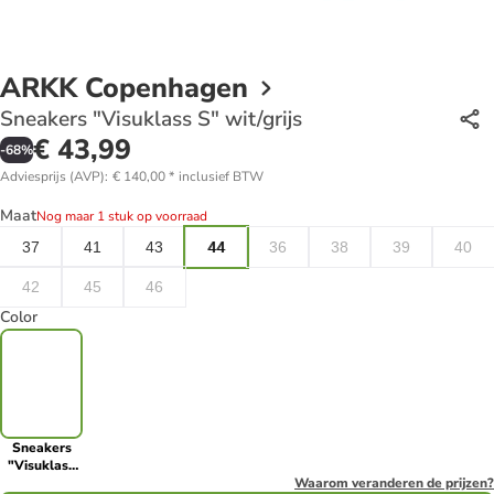
ARKK Copenhagen
Sneakers "Visuklass S" wit/grijs
€ 43,99
-
68
%
Adviesprijs (AVP)
:
€ 140,00
*
inclusief BTW
Maat
Nog maar 1 stuk op voorraad
37
41
43
44
36
38
39
40
42
45
46
Color
Sneakers
"Visuklass
S" wit/grijs
Waarom veranderen de prijzen?