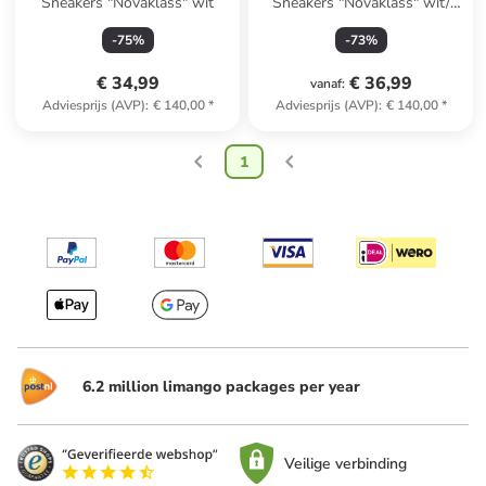
Sneakers "Novaklass" wit
Sneakers "Novaklass" wit/
beige
-
75
%
-
73
%
€ 34,99
€ 36,99
vanaf
:
Adviesprijs (AVP)
:
€ 140,00
*
Adviesprijs (AVP)
:
€ 140,00
*
1
6.2 million limango packages per year
Veilige verbinding