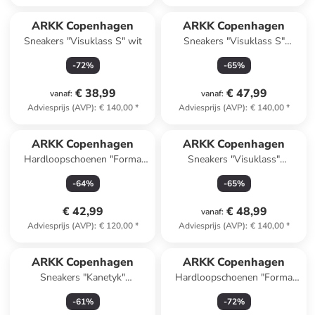
ARKK Copenhagen
ARKK Copenhagen
Sneakers "Visuklass S" wit
Sneakers "Visuklass S"
wit/grijs
-
72
%
-
65
%
€ 38,99
€ 47,99
vanaf
:
vanaf
:
Adviesprijs (AVP)
:
€ 140,00
*
Adviesprijs (AVP)
:
€ 140,00
*
ARKK Copenhagen
ARKK Copenhagen
Hardloopschoenen "Forma
Sneakers "Visuklass"
Runner" beige/grijs
donkerblauw
-
64
%
-
65
%
€ 42,99
€ 48,99
vanaf
:
Adviesprijs (AVP)
:
€ 120,00
*
Adviesprijs (AVP)
:
€ 140,00
*
ARKK Copenhagen
ARKK Copenhagen
Sneakers "Kanetyk"
Hardloopschoenen "Forma
donkerblauw
Runner" groen/zilverkleurig
-
61
%
-
72
%