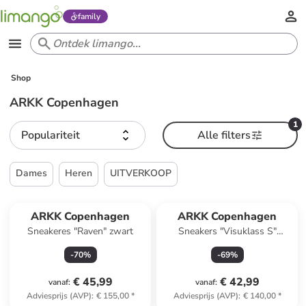
family
Shop
ARKK Copenhagen
1
Populariteit
Alle filters
Dames
Heren
UITVERKOOP
ARKK Copenhagen
ARKK Copenhagen
Sneakeres "Raven" zwart
Sneakers "Visuklass S"
lichtblauw
-
70
%
-
69
%
€ 45,99
€ 42,99
vanaf
:
vanaf
:
Adviesprijs (AVP)
:
€ 155,00
*
Adviesprijs (AVP)
:
€ 140,00
*