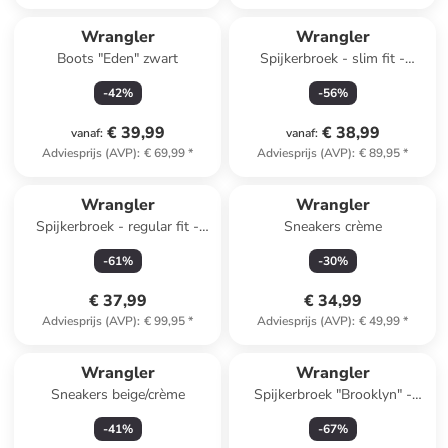
Wrangler
Wrangler
Boots "Eden" zwart
Spijkerbroek - slim fit -
antraciet
-
42
%
-
56
%
€ 39,99
€ 38,99
vanaf
:
vanaf
:
Adviesprijs (AVP)
:
€ 69,99
*
Adviesprijs (AVP)
:
€ 89,95
*
Wrangler
Wrangler
Spijkerbroek - regular fit -
Sneakers crème
blauw
-
61
%
-
30
%
€ 37,99
€ 34,99
Adviesprijs (AVP)
:
€ 99,95
*
Adviesprijs (AVP)
:
€ 49,99
*
Wrangler
Wrangler
Sneakers beige/crème
Spijkerbroek "Brooklyn" -
skinny fit - lichtblauw
-
41
%
-
67
%