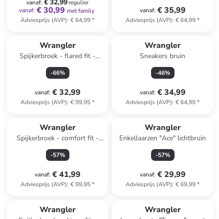
€ 32,99
vanaf
:
regulier
€ 30,99
€ 35,99
vanaf
:
vanaf
:
met family
Adviesprijs (AVP)
:
€ 64,99
*
Adviesprijs (AVP)
:
€ 64,99
*
Wrangler
Wrangler
Spijkerbroek - flared fit -
Sneakers bruin
zwart
-
66
%
-
46
%
€ 32,99
€ 34,99
vanaf
:
vanaf
:
Adviesprijs (AVP)
:
€ 99,95
*
Adviesprijs (AVP)
:
€ 64,99
*
Wrangler
Wrangler
Spijkerbroek - comfort fit -
Enkellaarzen "Ace" lichtbruin
donkerblauw
-
57
%
-
57
%
€ 41,99
€ 29,99
vanaf
:
vanaf
:
Adviesprijs (AVP)
:
€ 99,95
*
Adviesprijs (AVP)
:
€ 69,99
*
Wrangler
Wrangler