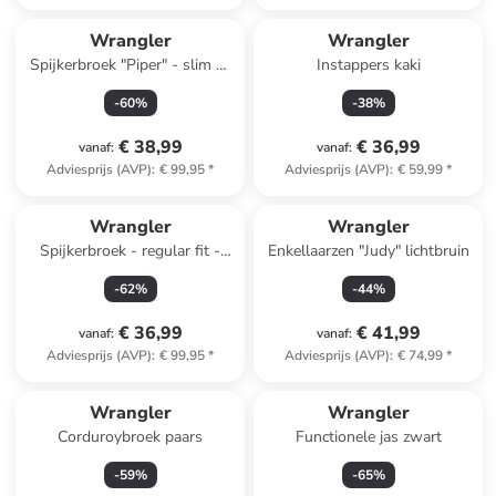
Wrangler
Wrangler
Spijkerbroek "Piper" - slim fit
Instappers kaki
- blauw
-
60
%
-
38
%
€ 38,99
€ 36,99
vanaf
:
vanaf
:
Adviesprijs (AVP)
:
€ 99,95
*
Adviesprijs (AVP)
:
€ 59,99
*
Wrangler
Wrangler
Spijkerbroek - regular fit -
Enkellaarzen "Judy" lichtbruin
blauw
-
62
%
-
44
%
€ 36,99
€ 41,99
vanaf
:
vanaf
:
Adviesprijs (AVP)
:
€ 99,95
*
Adviesprijs (AVP)
:
€ 74,99
*
Wrangler
Wrangler
Corduroybroek paars
Functionele jas zwart
-
59
%
-
65
%