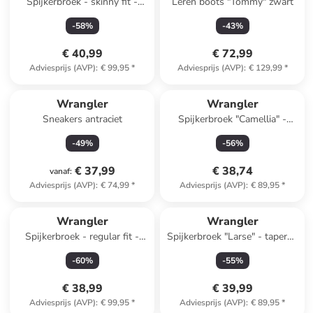
Spijkerbroek - skinny fit -
Leren boots "Tommy" zwart
blauw
-
58
%
-
43
%
€ 40,99
€ 72,99
Adviesprijs (AVP)
:
€ 99,95
*
Adviesprijs (AVP)
:
€ 129,99
*
Wrangler
Wrangler
Sneakers antraciet
Spijkerbroek "Camellia" -
skinny fit - blauw
-
49
%
-
56
%
€ 37,99
€ 38,74
vanaf
:
Adviesprijs (AVP)
:
€ 74,99
*
Adviesprijs (AVP)
:
€ 89,95
*
Wrangler
Wrangler
Spijkerbroek - regular fit -
Spijkerbroek "Larse" - tapered
zwart
fit - donkerblauw
-
60
%
-
55
%
€ 38,99
€ 39,99
Adviesprijs (AVP)
:
€ 99,95
*
Adviesprijs (AVP)
:
€ 89,95
*