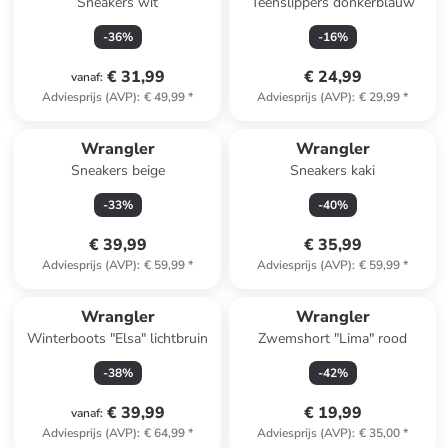
Sneakers wit
Teenslippers donkerblauw
-
36
%
-
16
%
€ 31,99
€ 24,99
vanaf
:
Adviesprijs (AVP)
:
€ 49,99
*
Adviesprijs (AVP)
:
€ 29,99
*
Wrangler
Wrangler
Sneakers beige
Sneakers kaki
-
33
%
-
40
%
€ 39,99
€ 35,99
Adviesprijs (AVP)
:
€ 59,99
*
Adviesprijs (AVP)
:
€ 59,99
*
Wrangler
Wrangler
Winterboots "Elsa" lichtbruin
Zwemshort "Lima" rood
-
38
%
-
42
%
€ 39,99
€ 19,99
vanaf
:
Adviesprijs (AVP)
:
€ 64,99
*
Adviesprijs (AVP)
:
€ 35,00
*