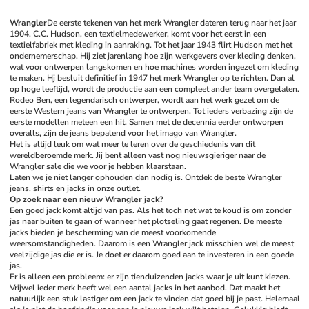
Wrangler
De eerste tekenen van het merk Wrangler dateren terug naar het jaar 
1904. C.C. Hudson, een textielmedewerker, komt voor het eerst in een 
textielfabriek met kleding in aanraking. Tot het jaar 1943 flirt Hudson met het 
ondernemerschap. Hij ziet jarenlang hoe zijn werkgevers over kleding denken, 
wat voor ontwerpen langskomen en hoe machines worden ingezet om kleding 
te maken. Hj besluit definitief in 1947 het merk Wrangler op te richten. Dan al 
op hoge leeftijd, wordt de productie aan een compleet ander team overgelaten. 
Rodeo Ben, een legendarisch ontwerper, wordt aan het werk gezet om de 
eerste Western jeans van Wrangler te ontwerpen. Tot ieders verbazing zijn de 
eerste modellen meteen een hit. Samen met de decennia eerder ontworpen 
overalls, zijn de jeans bepalend voor het imago van Wrangler. 
Het is altijd leuk om wat meer te leren over de geschiedenis van dit 
wereldberoemde merk. Jij bent alleen vast nog nieuwsgieriger naar de 
Wrangler 
sale
 die we voor je hebben klaarstaan. 
Laten we je niet langer ophouden dan nodig is. Ontdek de beste Wrangler 
jeans
, shirts en 
jacks
 in onze outlet. 
Op zoek naar een nieuw Wrangler jack?
Een goed jack komt altijd van pas. Als het toch net wat te koud is om zonder 
jas naar buiten te gaan of wanneer het plotseling gaat regenen. De meeste 
jacks bieden je bescherming van de meest voorkomende 
weersomstandigheden. Daarom is een Wrangler jack misschien wel de meest 
veelzijdige jas die er is. Je doet er daarom goed aan te investeren in een goede 
jas. 
Er is alleen een probleem: er zijn tienduizenden jacks waar je uit kunt kiezen. 
Vrijwel ieder merk heeft wel een aantal jacks in het aanbod. Dat maakt het 
natuurlijk een stuk lastiger om een jack te vinden dat goed bij je past. Helemaal 