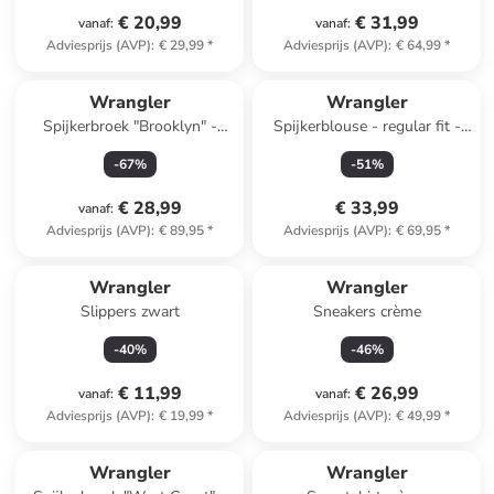
€ 20,99
€ 31,99
vanaf
:
vanaf
:
Adviesprijs (AVP)
:
€ 29,99
*
Adviesprijs (AVP)
:
€ 64,99
*
Wrangler
Wrangler
Spijkerbroek "Brooklyn" -
Spijkerblouse - regular fit -
bootcut fit - lichtblauw
donkerblauw
-
67
%
-
51
%
€ 28,99
€ 33,99
vanaf
:
Adviesprijs (AVP)
:
€ 89,95
*
Adviesprijs (AVP)
:
€ 69,95
*
Wrangler
Wrangler
Slippers zwart
Sneakers crème
-
40
%
-
46
%
€ 11,99
€ 26,99
vanaf
:
vanaf
:
Adviesprijs (AVP)
:
€ 19,99
*
Adviesprijs (AVP)
:
€ 49,99
*
Wrangler
Wrangler