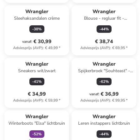
Wrangler
Wrangler
Sleehaksandalen crème
Blouse - regluar fit -
lichtblauw
-
38
%
-
44
%
€ 30,99
€ 38,74
vanaf
:
Adviesprijs (AVP)
:
€ 49,99
*
Adviesprijs (AVP)
:
€ 69,95
*
Wrangler
Wrangler
Sneakers wit/zwart
Spijkerbroek "Souhteast" -
bootcut leg - lichtblauw
-
41
%
-
62
%
€ 34,99
€ 36,99
vanaf
:
Adviesprijs (AVP)
:
€ 59,99
*
Adviesprijs (AVP)
:
€ 99,95
*
family
korting
Wrangler
Wrangler
Winterboots "Elsa" lichtbruin
Leren instappers lichtbruin
-
52
%
-
44
%