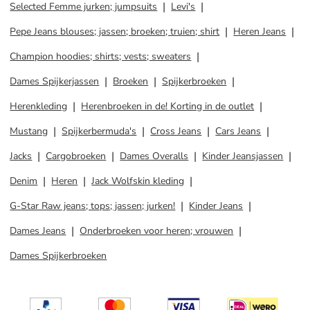
Selected Femme jurken; jumpsuits
Levi's
Pepe Jeans blouses; jassen; broeken; truien; shirt
Heren Jeans
Champion hoodies; shirts; vests; sweaters
Dames Spijkerjassen
Broeken
Spijkerbroeken
Herenkleding
Herenbroeken in de! Korting in de outlet
Mustang
Spijkerbermuda's
Cross Jeans
Cars Jeans
Jacks
Cargobroeken
Dames Overalls
Kinder Jeansjassen
Denim
Heren
Jack Wolfskin kleding
G-Star Raw jeans; tops; jassen; jurken!
Kinder Jeans
Dames Jeans
Onderbroeken voor heren; vrouwen
Dames Spijkerbroeken