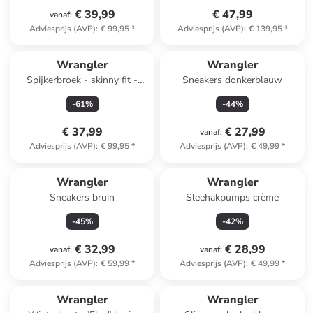
€ 39,99
€ 47,99
vanaf
:
Adviesprijs (AVP)
:
€ 99,95
*
Adviesprijs (AVP)
:
€ 139,95
*
Wrangler
Wrangler
Spijkerbroek - skinny fit -
Sneakers donkerblauw
donkerblauw
-
61
%
-
44
%
€ 37,99
€ 27,99
vanaf
:
Adviesprijs (AVP)
:
€ 99,95
*
Adviesprijs (AVP)
:
€ 49,99
*
Wrangler
Wrangler
Sneakers bruin
Sleehakpumps crème
-
45
%
-
42
%
€ 32,99
€ 28,99
vanaf
:
vanaf
:
Adviesprijs (AVP)
:
€ 59,99
*
Adviesprijs (AVP)
:
€ 49,99
*
Wrangler
Wrangler