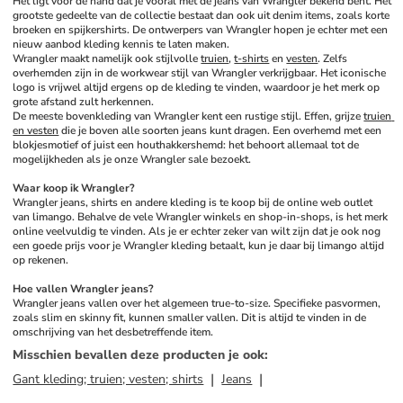
Het ligt voor de hand dat je vooral met de jeans van Wrangler bekend bent. Het 
grootste gedeelte van de collectie bestaat dan ook uit denim items, zoals korte 
broeken en spijkershirts. De ontwerpers van Wrangler hopen je echter met een 
nieuw aanbod kleding kennis te laten maken. 
Wrangler maakt namelijk ook stijlvolle 
truien
, 
t-shirts
 en 
vesten
. Zelfs 
overhemden zijn in de workwear stijl van Wrangler verkrijgbaar. Het iconische 
logo is vrijwel altijd ergens op de kleding te vinden, waardoor je het merk op 
grote afstand zult herkennen. 
De meeste bovenkleding van Wrangler kent een rustige stijl. Effen, grijze 
truien 
en vesten
 die je boven alle soorten jeans kunt dragen. Een overhemd met een 
blokjesmotief of juist een houthakkershemd: het behoort allemaal tot de 
mogelijkheden als je onze Wrangler sale bezoekt. 
Waar koop ik Wrangler?
Wrangler jeans, shirts en andere kleding is te koop bij de online web outlet 
van limango. Behalve de vele Wrangler winkels en shop-in-shops, is het merk 
online veelvuldig te vinden. Als je er echter zeker van wilt zijn dat je ook nog 
een goede prijs voor je Wrangler kleding betaalt, kun je daar bij limango altijd 
op rekenen. 
Hoe vallen Wrangler jeans?
Wrangler jeans vallen over het algemeen true-to-size. Specifieke pasvormen, 
zoals slim en skinny fit, kunnen smaller vallen. Dit is altijd te vinden in de 
omschrijving van het desbetreffende item.
Misschien bevallen deze producten je ook
:
Gant kleding; truien; vesten; shirts
Jeans