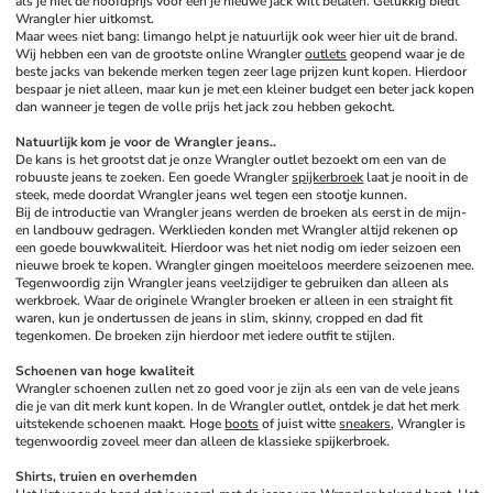
als je niet de hoofdprijs voor een je nieuwe jack wilt betalen. Gelukkig biedt 
Wrangler hier uitkomst. 
Maar wees niet bang: limango helpt je natuurlijk ook weer hier uit de brand. 
Wij hebben een van de grootste online Wrangler 
outlets
 geopend waar je de 
beste jacks van bekende merken tegen zeer lage prijzen kunt kopen. Hierdoor 
bespaar je niet alleen, maar kun je met een kleiner budget een beter jack kopen 
dan wanneer je tegen de volle prijs het jack zou hebben gekocht. 
Natuurlijk kom je voor de Wrangler jeans..
De kans is het grootst dat je onze Wrangler outlet bezoekt om een van de 
robuuste jeans te zoeken. Een goede Wrangler 
spijkerbroek
 laat je nooit in de 
steek, mede doordat Wrangler jeans wel tegen een stootje kunnen. 
Bij de introductie van Wrangler jeans werden de broeken als eerst in de mijn- 
en landbouw gedragen. Werklieden konden met Wrangler altijd rekenen op 
een goede bouwkwaliteit. Hierdoor was het niet nodig om ieder seizoen een 
nieuwe broek te kopen. Wrangler gingen moeiteloos meerdere seizoenen mee. 
Tegenwoordig zijn Wrangler jeans veelzijdiger te gebruiken dan alleen als 
werkbroek. Waar de originele Wrangler broeken er alleen in een straight fit 
waren, kun je ondertussen de jeans in slim, skinny, cropped en dad fit 
tegenkomen. De broeken zijn hierdoor met iedere outfit te stijlen. 
Schoenen van hoge kwaliteit
Wrangler schoenen zullen net zo goed voor je zijn als een van de vele jeans 
die je van dit merk kunt kopen. In de Wrangler outlet, ontdek je dat het merk 
uitstekende schoenen maakt. Hoge 
boots
 of juist witte 
sneakers
, Wrangler is 
tegenwoordig zoveel meer dan alleen de klassieke spijkerbroek. 
Shirts, truien en overhemden