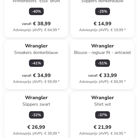
Winterboots "Elsa" bruin
Slippers donkerblauw
-
40
%
-
25
%
€ 38,99
€ 14,99
vanaf
:
Adviesprijs (AVP)
:
€ 64,99
*
Adviesprijs (AVP)
:
€ 19,99
*
Wrangler
Wrangler
Sneakers donkerblauw
Blouse - regluar fit - antraciet
-
41
%
-
51
%
€ 34,99
€ 33,99
vanaf
:
vanaf
:
Adviesprijs (AVP)
:
€ 59,99
*
Adviesprijs (AVP)
:
€ 69,95
*
Wrangler
Wrangler
Slippers zwart
Shirt wit
-
32
%
-
37
%
€ 26,99
€ 21,99
Adviesprijs (AVP)
:
€ 39,99
*
Adviesprijs (AVP)
:
€ 34,95
*