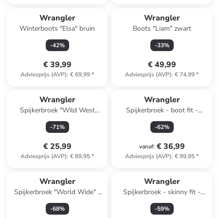
Wrangler
Wrangler
Winterboots "Elsa" bruin
Boots "Liam" zwart
-
42
%
-
33
%
€ 39,99
€ 49,99
Adviesprijs (AVP)
:
€ 69,99
*
Adviesprijs (AVP)
:
€ 74,99
*
Wrangler
Wrangler
Spijkerbroek "Wild West
Spijkerbroek - boot fit -
Prudence" - regluar fit - zwart
donkerblauw
-
71
%
-
62
%
€ 25,99
€ 36,99
vanaf
:
Adviesprijs (AVP)
:
€ 89,95
*
Adviesprijs (AVP)
:
€ 99,95
*
Wrangler
Wrangler
Spijkerbroek "World Wide" -
Spijkerbroek - skinny fit -
wide leg - lichtblauw
blauw
-
68
%
-
59
%