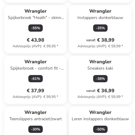
Wrangler
Wrangler
Spijkerbroek "Heath" - skinny
Instappers donkerblauw
fit - blauw
-
55
%
-
35
%
€ 43,98
€ 38,99
vanaf
:
Adviesprijs (AVP)
:
€ 99,95
*
Adviesprijs (AVP)
:
€ 59,99
*
Wrangler
Wrangler
Spijkerbroek - comfort fit -
Sneakers kaki
donkerblauw
-
61
%
-
38
%
€ 37,99
€ 36,99
vanaf
:
Adviesprijs (AVP)
:
€ 99,95
*
Adviesprijs (AVP)
:
€ 59,99
*
Wrangler
Wrangler
Teenslippers antraciet/zwart
Leren instappers donkerblauw
-
30
%
-
50
%