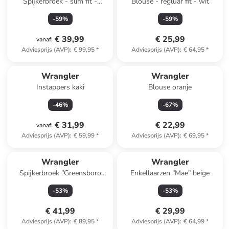
Spijkerbroek - slim fit -
Blouse - regluar fit - wit
donkerblauw
-
59
%
-
59
%
€ 39,99
€ 25,99
vanaf
:
Adviesprijs (AVP)
:
€ 99,95
*
Adviesprijs (AVP)
:
€ 64,95
*
Wrangler
Wrangler
Instappers kaki
Blouse oranje
-
46
%
-
67
%
€ 31,99
€ 22,99
vanaf
:
Adviesprijs (AVP)
:
€ 59,99
*
Adviesprijs (AVP)
:
€ 69,95
*
Wrangler
Wrangler
Spijkerbroek "Greensboro
Enkellaarzen "Mae" beige
Vito" - regular fit - blauw
-
53
%
-
53
%
€ 41,99
€ 29,99
Adviesprijs (AVP)
:
€ 89,95
*
Adviesprijs (AVP)
:
€ 64,99
*