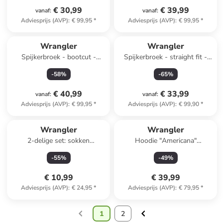
€ 30,99
€ 39,99
vanaf
:
vanaf
:
Adviesprijs (AVP)
:
€ 99,95
*
Adviesprijs (AVP)
:
€ 99,95
*
Wrangler
Wrangler
Spijkerbroek - bootcut -
Spijkerbroek - straight fit -
blauw
zwart
-
58
%
-
65
%
€ 40,99
€ 33,99
vanaf
:
vanaf
:
Adviesprijs (AVP)
:
€ 99,95
*
Adviesprijs (AVP)
:
€ 99,90
*
Wrangler
Wrangler
2-delige set: sokken
Hoodie "Americana"
zwart/donkerblauw
donkerblauw
-
55
%
-
49
%
€ 10,99
€ 39,99
Adviesprijs (AVP)
:
€ 24,95
*
Adviesprijs (AVP)
:
€ 79,95
*
1
2