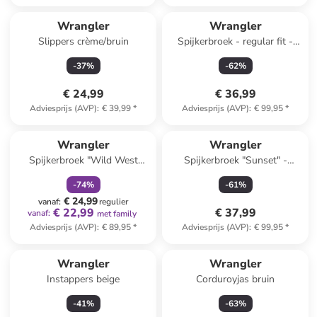
Wrangler
Wrangler
Slippers crème/bruin
Spijkerbroek - regular fit -
blauw
-
37
%
-
62
%
€ 24,99
€ 36,99
Adviesprijs (AVP)
:
€ 39,99
*
Adviesprijs (AVP)
:
€ 99,95
*
family
korting
Wrangler
Wrangler
Spijkerbroek "Wild West
Spijkerbroek "Sunset" -
Canyon Bluestone" - regluar
regular fit - blauw
-
74
%
-
61
%
fit - lichtblauw
€ 24,99
vanaf
:
regulier
€ 22,99
€ 37,99
vanaf
:
met family
Adviesprijs (AVP)
:
€ 89,95
*
Adviesprijs (AVP)
:
€ 99,95
*
Wrangler
Wrangler
Instappers beige
Corduroyjas bruin
-
41
%
-
63
%