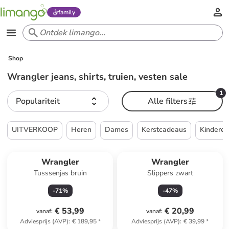
family
Shop
Wrangler jeans, shirts, truien, vesten sale
1
Populariteit
Alle filters
UITVERKOOP
Heren
Dames
Kerstcadeaus
Kindere
Wrangler
Wrangler
Tusssenjas bruin
Slippers zwart
-
71
%
-
47
%
€ 53,99
€ 20,99
vanaf
:
vanaf
:
Adviesprijs (AVP)
:
€ 189,95
*
Adviesprijs (AVP)
:
€ 39,99
*