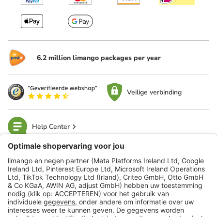
6.2 million limango packages per year
Veilige verbinding
Help Center
limango
Veilig winkelen
Klantenservice