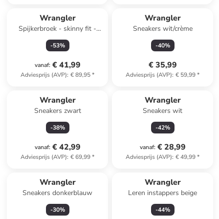
Wrangler
Wrangler
Spijkerbroek - skinny fit -
Sneakers wit/crème
lichtblauw
-
53
%
-
40
%
€ 41,99
€ 35,99
vanaf
:
Adviesprijs (AVP)
:
€ 89,95
*
Adviesprijs (AVP)
:
€ 59,99
*
Wrangler
Wrangler
Sneakers zwart
Sneakers wit
-
38
%
-
42
%
€ 42,99
€ 28,99
vanaf
:
vanaf
:
Adviesprijs (AVP)
:
€ 69,99
*
Adviesprijs (AVP)
:
€ 49,99
*
Wrangler
Wrangler
Sneakers donkerblauw
Leren instappers beige
-
30
%
-
44
%