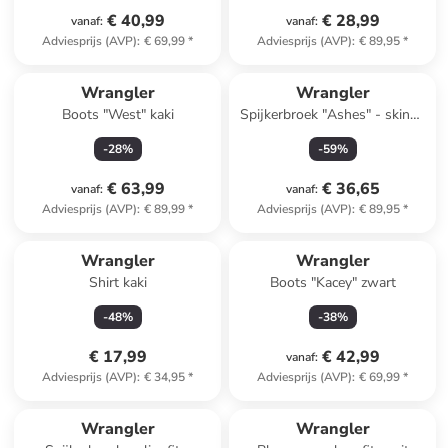
€ 40,99
€ 28,99
vanaf
:
vanaf
:
Adviesprijs (AVP)
:
€ 69,99
*
Adviesprijs (AVP)
:
€ 89,95
*
Wrangler
Wrangler
Boots "West" kaki
Spijkerbroek "Ashes" - skinny
fit - grijs
-
28
%
-
59
%
€ 63,99
€ 36,65
vanaf
:
vanaf
:
Adviesprijs (AVP)
:
€ 89,99
*
Adviesprijs (AVP)
:
€ 89,95
*
Wrangler
Wrangler
Shirt kaki
Boots "Kacey" zwart
-
48
%
-
38
%
€ 17,99
€ 42,99
vanaf
:
Adviesprijs (AVP)
:
€ 34,95
*
Adviesprijs (AVP)
:
€ 69,99
*
Wrangler
Wrangler