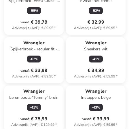
Spijkerbroek "West Coast" -
Sweatshirt crème
flare fit - lichtblauw
-
55
%
-
52
%
€ 39,79
€ 32,99
vanaf
:
Adviesprijs (AVP)
:
€ 89,95
*
Adviesprijs (AVP)
:
€ 69,95
*
Wrangler
Wrangler
Spijkerbroek - regular fit -
Sneakers wit
zwart
-
62
%
-
41
%
€ 33,99
€ 34,99
vanaf
:
Adviesprijs (AVP)
:
€ 89,95
*
Adviesprijs (AVP)
:
€ 59,99
*
Wrangler
Wrangler
Leren boots "Tommy" bruin
Instappers beige
-
41
%
-
43
%
€ 75,99
€ 33,99
vanaf
:
vanaf
:
Adviesprijs (AVP)
:
€ 129,99
*
Adviesprijs (AVP)
:
€ 59,99
*