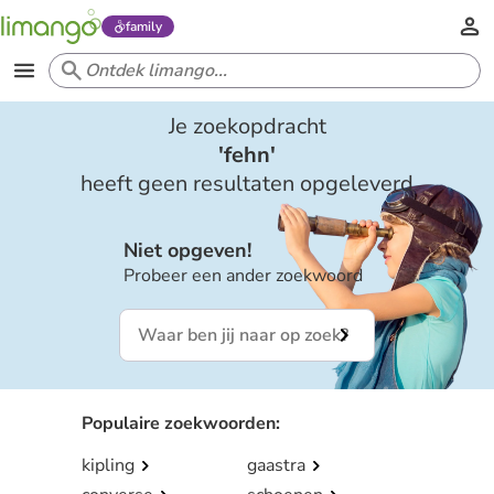
family
Je zoekopdracht
'
fehn
'
heeft geen resultaten opgeleverd
Niet opgeven!
Probeer een ander zoekwoord
Populaire zoekwoorden
:
kipling
gaastra