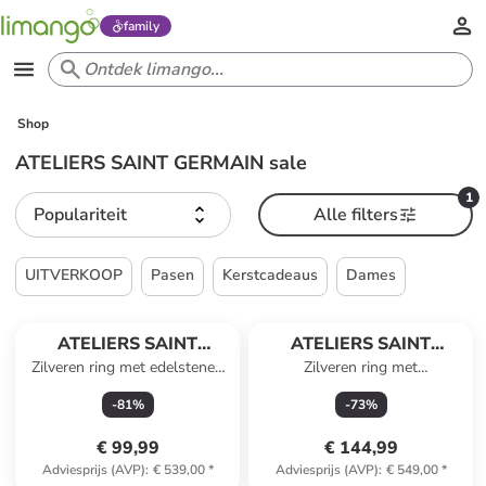
family
Shop
ATELIERS SAINT GERMAIN sale
1
Populariteit
Alle filters
UITVERKOOP
Pasen
Kerstcadeaus
Dames
ATELIERS SAINT
ATELIERS SAINT
Zilveren ring met edelstenen
Zilveren ring met
GERMAIN
GERMAIN
en zoetwaterkweekparel
tahitikweekparel
-
81
%
-
73
%
€ 99,99
€ 144,99
Adviesprijs (AVP)
:
€ 539,00
*
Adviesprijs (AVP)
:
€ 549,00
*