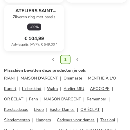
ATELIERS SAINT
Zilveren ring met parels
GERMAIN
-
80
%
€ 104,99
Adviesprijs (AVP)
:
€ 549,00
*
1
Misschien bevallen deze producten je ook
:
RIANI
MAISON D'ARGENT
Onamaste
MENTHE À L'O
Kunert
Liebeskind
Walra
Atelier MIU
APOCOPE
OR ÉCLAT
Fehn
MAISON D'ARGENT
Remember
Kerstcadeaus
Livoo
Easter Dames
OR ÉCLAT
Sierelementen
Hangers
Cadeaus voor dames
Tassioni