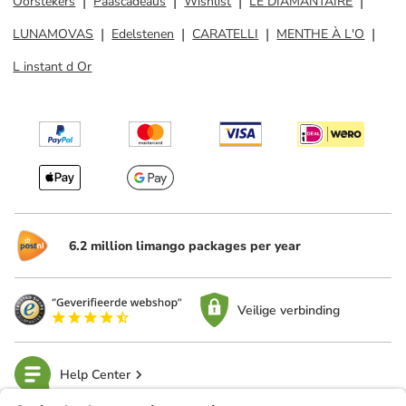
Oorstekers
Paascadeaus
Wishlist
LE DIAMANTAIRE
LUNAMOVAS
Edelstenen
CARATELLI
MENTHE À L'O
L instant d Or
6.2 million limango packages per year
Veilige verbinding
Help Center