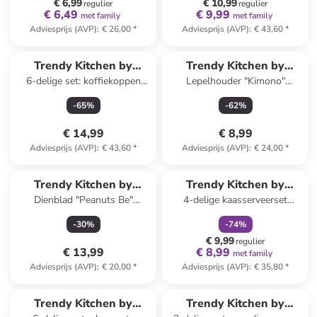
€ 6,99
€ 10,99
regulier
regulier
€ 6,49
€ 9,99
met family
met family
Adviesprijs (AVP)
:
€ 26,00
*
Adviesprijs (AVP)
:
€ 43,60
*
Trendy Kitchen by
Trendy Kitchen by
6-delige set: koffiekoppen
Lepelhouder "Kimono"
EXCÉLSA
EXCÉLSA
"Fuji" meerkleurig
meerkleurig - (L)26,5 cm
-
65
%
-
62
%
€ 14,99
€ 8,99
Adviesprijs (AVP)
:
€ 43,60
*
Adviesprijs (AVP)
:
€ 24,00
*
family
korting
Trendy Kitchen by
Trendy Kitchen by
Dienblad "Peanuts Be"
4-delige kaasserveerset
EXCÉLSA
EXCÉLSA
wit/geel/roze - (L)38,5 x
"Premium Quality"
-
30
%
-
74
%
(B)27,5 cm
zwart/naturel
€ 9,99
regulier
€ 13,99
€ 8,99
met family
Adviesprijs (AVP)
:
€ 20,00
*
Adviesprijs (AVP)
:
€ 35,80
*
Trendy Kitchen by
Trendy Kitchen by