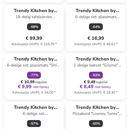
Trendy Kitchen by
Trendy Kitchen by
18-delig tafelservies
6-delige set: placemats
EXCÉLSA
EXCÉLSA
"Versailles" lichtroze/grijs
"Mediterraneo"
-
68
%
-
64
%
turquoise/blauw - Ø 38 cm
€ 99,99
€ 16,99
Adviesprijs (AVP)
:
€ 318,76
*
Adviesprijs (AVP)
:
€ 48,52
*
family
korting
family
korting
Trendy Kitchen by
Trendy Kitchen by
6-delige set: placemats "Shiny
2-delige bakset "Gnome"
EXCÉLSA
EXCÉLSA
And Bright" groen/wit -
rood/lichtbruin
-
77
%
-
53
%
(L)43,5 x (B)29 cm
€ 10,99
€ 9,49
regulier
regulier
€ 9,99
€ 8,49
met family
met family
Adviesprijs (AVP)
:
€ 44,00
*
Adviesprijs (AVP)
:
€ 18,40
*
Trendy Kitchen by
Trendy Kitchen by
6-delige set:
Pizzabord "Looney Tunes"
EXCÉLSA
EXCÉLSA
voorgerechtborden "Tropical
zwart/wit - Ø 31 cm
-
57
%
-
60
%
Chic" meerkleurig - Ø 15 cm