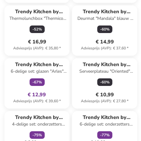
Trendy Kitchen by
Trendy Kitchen by
Thermolunchbox "Thermico"
Deurmat "Mandala" blauw -
EXCÉLSA
EXCÉLSA
oranje/grijs - 1,5 l
(L)60 x (B)40 cm
-
52
%
-
60
%
€ 16,99
€ 14,99
Adviesprijs (AVP)
:
€ 35,80
*
Adviesprijs (AVP)
:
€ 37,60
*
family
exclusief
Trendy Kitchen by
Trendy Kitchen by
6-delige set: glazen "Arles"
Serveerplateau "Oriented"
EXCÉLSA
EXCÉLSA
meerkleurig - 350 ml
blauw - (L)20 x (B)12 cm
-
67
%
-
60
%
€ 12,99
€ 10,99
Adviesprijs (AVP)
:
€ 39,60
*
Adviesprijs (AVP)
:
€ 27,80
*
family
korting
family
korting
Trendy Kitchen by
Trendy Kitchen by
4-delige set: onderzetters
6-delige set: onderzetters
EXCÉLSA
EXCÉLSA
"Vintage Toys" rood/blauw -
"Peanut'' blauw/mintgroen - Ø
-
75
%
-
77
%
Ø 10,5 cm
10,5 cm