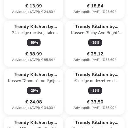
€ 13,99
€ 18,84
Adviesprijs (AVP)
:
€ 24,80
*
Adviesprijs (AVP)
:
€ 25,60
*
Trendy Kitchen by
Trendy Kitchen by
24-delige roestvrijstalen
Kussen "Shiny And Bright"
EXCÉLSA
EXCÉLSA
bestekset "Amalfi" geel/blauw
groen - (B)45 x (H)45 cm
-
59
%
-
29
%
€ 38,99
€ 25,12
Adviesprijs (AVP)
:
€ 95,84
*
Adviesprijs (AVP)
:
€ 35,60
*
Trendy Kitchen by
Trendy Kitchen by
Kussen "Gnomo" rood/grijs -
6-delige onderzetterset
EXCÉLSA
EXCÉLSA
(B)45 x (H)45 cm
"Vintage Christmas"
-
29
%
-
11
%
rood/groen/blauw - Ø 10,5 cm
€ 24,08
€ 33,50
Adviesprijs (AVP)
:
€ 34,00
*
Adviesprijs (AVP)
:
€ 38,00
*
Trendy Kitchen by
Trendy Kitchen by