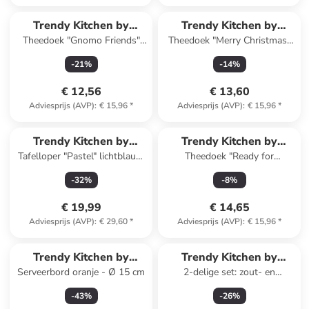
Trendy Kitchen by
Trendy Kitchen by
Theedoek "Gnomo Friends"
Theedoek "Merry Christmas"
EXCÉLSA
EXCÉLSA
meerkleurig - (L)70 x (B)50 cm
rood/wit - (L)70 x (B)50 cm
-
21
%
-
14
%
€ 12,56
€ 13,60
Adviesprijs (AVP)
:
€ 15,96
*
Adviesprijs (AVP)
:
€ 15,96
*
Trendy Kitchen by
Trendy Kitchen by
Tafelloper "Pastel" lichtblauw
Theedoek "Ready for
EXCÉLSA
EXCÉLSA
- (L)140 x (B)45 cm
Christmas" rood/crème - (L)70
-
32
%
-
8
%
x (B)50 cm
€ 19,99
€ 14,65
Adviesprijs (AVP)
:
€ 29,60
*
Adviesprijs (AVP)
:
€ 15,96
*
Trendy Kitchen by
Trendy Kitchen by
Serveerbord oranje - Ø 15 cm
2-delige set: zout- en
EXCÉLSA
EXCÉLSA
peperstrooier rood/wit
-
43
%
-
26
%