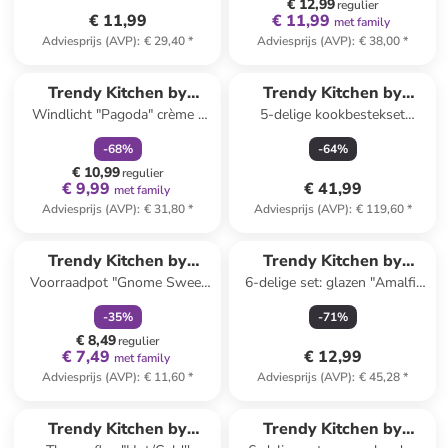
€ 12,99
regulier
€ 11,99
€ 11,99
met family
Adviesprijs (AVP)
:
€ 29,40
*
Adviesprijs (AVP)
:
€ 38,00
*
family
korting
Trendy Kitchen by
Trendy Kitchen by
Windlicht "Pagoda" crème -
5-delige kookbestekset
EXCÉLSA
EXCÉLSA
(H)19 cm
"Kimono" grijs/beige - (H)31
-
68
%
-
64
%
cm
€ 10,99
regulier
€ 9,99
€ 41,99
met family
Adviesprijs (AVP)
:
€ 31,80
*
Adviesprijs (AVP)
:
€ 119,60
*
family
korting
Trendy Kitchen by
Trendy Kitchen by
Voorraadpot "Gnome Sweet
6-delige set: glazen "Amalfi"
EXCÉLSA
EXCÉLSA
Home” rood/wit/zilverkleurig -
blauw/geel - 250 ml
-
35
%
-
71
%
0,8 l
€ 8,49
regulier
€ 7,49
€ 12,99
met family
Adviesprijs (AVP)
:
€ 11,60
*
Adviesprijs (AVP)
:
€ 45,28
*
Trendy Kitchen by
Trendy Kitchen by