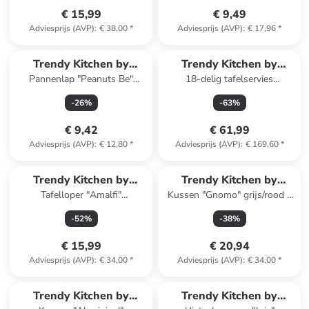
€ 15,99
€ 9,49
Adviesprijs (AVP)
:
€ 38,00
*
Adviesprijs (AVP)
:
€ 17,96
*
Trendy Kitchen by
Trendy Kitchen by
Pannenlap "Peanuts Be"
18-delig tafelservies
EXCÉLSA
EXCÉLSA
meerkleurig - (L)20 x (B)20 cm
wit/groen/geel
-
26
%
-
63
%
€ 9,42
€ 61,99
Adviesprijs (AVP)
:
€ 12,80
*
Adviesprijs (AVP)
:
€ 169,60
*
Trendy Kitchen by
Trendy Kitchen by
Tafelloper "Amalfi"
Kussen "Gnomo" grijs/rood -
EXCÉLSA
EXCÉLSA
donkerblauw - (L)140 x (B)45
(B)45 x (H)30 cm
-
52
%
-
38
%
cm
€ 15,99
€ 20,94
Adviesprijs (AVP)
:
€ 34,00
*
Adviesprijs (AVP)
:
€ 34,00
*
Trendy Kitchen by
Trendy Kitchen by