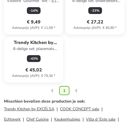
Visbord "Gourmet" wit - (L)36
6-delige set: onderzetters
EXCÉLSA
EXCÉLSA
cm
"Mexican Flowers"
-
14
%
-
33
%
meerkleurig - Ø 11 cm
€ 9,49
€ 27,22
Adviesprijs (AVP)
:
€ 11,08
*
Adviesprijs (AVP)
:
€ 40,80
*
Trendy Kitchen by
6-delige set: placemats
EXCÉLSA
"Tropical" groen - (L)48 x
-
43
%
(B)38 cm
€ 45,02
Adviesprijs (AVP)
:
€ 79,36
*
1
Misschien bevallen deze producten je ook
:
Trendy Kitchen by EXCÉLSA
COOK CONCEPT sale
Echtwerk
Chef Cuisine
Keukenhulpjes
Villa d´Este sale