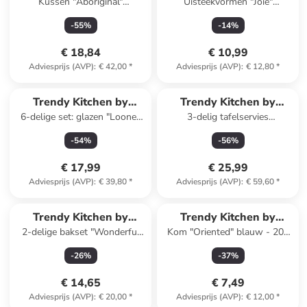
Kussen "Aboriginal"
Uisteekvormen "Joie"
EXCÉLSA
EXCÉLSA
lichtbruin/meerkleurig - (L)50
groen/rood/bruin - 3 stuks
-
55
%
-
14
%
x (B)40 cm
€ 18,84
€ 10,99
Adviesprijs (AVP)
:
€ 42,00
*
Adviesprijs (AVP)
:
€ 12,80
*
Trendy Kitchen by
Trendy Kitchen by
6-delige set: glazen "Looney
3-delig tafelservies
EXCÉLSA
EXCÉLSA
Tunes" transparant/geel/zwart
"Faune&Flore" wit/zwart
-
54
%
-
56
%
- 250 ml
€ 17,99
€ 25,99
Adviesprijs (AVP)
:
€ 39,80
*
Adviesprijs (AVP)
:
€ 59,60
*
Trendy Kitchen by
Trendy Kitchen by
2-delige bakset "Wonderful
Kom "Oriented" blauw - 200
EXCÉLSA
EXCÉLSA
Ginger" wit/lichtbruin
ml
-
26
%
-
37
%
€ 14,65
€ 7,49
Adviesprijs (AVP)
:
€ 20,00
*
Adviesprijs (AVP)
:
€ 12,00
*