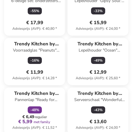
6-delige set: onderzetters
Lepelhouder "Gipsy Soul"
EXCÉLSA
EXCÉLSA
"Trinacria" meerkleurig - Ø 11
blauw/geel - (L)26,5 cm
-
55
%
-
33
%
cm
€ 17,99
€ 15,99
Adviesprijs (AVP)
:
€ 40,80
*
Adviesprijs (AVP)
:
€ 24,00
*
Trendy Kitchen by
Trendy Kitchen by
Voorraadglas "Peanuts"
Lepelhouder "Ocean"
EXCÉLSA
EXCÉLSA
meerkleurig - 800 ml
lichtblauw - (B)27 x (D)12 cm
-
16
%
-
49
%
€ 11,99
€ 12,99
Adviesprijs (AVP)
:
€ 14,28
*
Adviesprijs (AVP)
:
€ 25,60
*
family
korting
Trendy Kitchen by
Trendy Kitchen by
Pannenlap "Ready for
Serveerschaal "Wonderful
EXCÉLSA
EXCÉLSA
Christmas" crème/rood - (L)20
Ginder" wit/rood - (L)17,5 x
-
48
%
-
43
%
x (B)20 cm
(B)17,5 cm
€ 6,49
regulier
€ 5,99
€ 13,60
met family
Adviesprijs (AVP)
:
€ 11,52
*
Adviesprijs (AVP)
:
€ 24,00
*