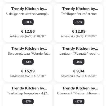
Trendy Kitchen by
Trendy Kitchen by
6-delige set: uitsteekvormpjes
Tafelloper "Arles" crème
EXCÉLSA
EXCÉLSA
"Wonderful Ginger"
-
30
%
-
27
%
zilverkleurig
€ 12,56
€ 12,99
Adviesprijs (AVP)
:
€ 18,00
*
Adviesprijs (AVP)
:
€ 18,00
*
Trendy Kitchen by
Trendy Kitchen by
Serveerplateau "Wonderful
Lantaarn "Peanuts" rood -
EXCÉLSA
EXCÉLSA
Ginger" lichtbruin - (L)19 x
(H)13 x Ø 7,5 cm
-
42
%
-
36
%
(B)16,5 cm
€ 15,99
€ 9,94
Adviesprijs (AVP)
:
€ 27,60
*
Adviesprijs (AVP)
:
€ 15,60
*
Trendy Kitchen by
Trendy Kitchen by
Taartschep turquoise - (L)25
Ovenwant "Mexican Flowers"
EXCÉLSA
EXCÉLSA
cm
meerkleurig/rood - (L)32 x
-
57
%
-
47
%
(B)18 cm