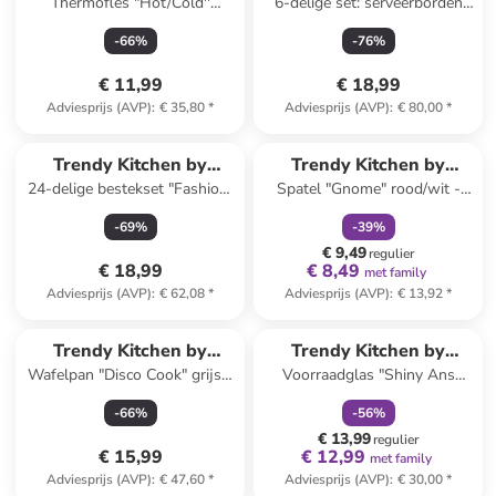
Thermofles "Hot/Cold''
6-delige set: serveerborden
EXCÉLSA
EXCÉLSA
oranje/grijs - 750 ml
"Aboriginal" meerkleurig - Ø
-
66
%
-
76
%
33 cm
€ 11,99
€ 18,99
Adviesprijs (AVP)
:
€ 35,80
*
Adviesprijs (AVP)
:
€ 80,00
*
family
korting
Trendy Kitchen by
Trendy Kitchen by
24-delige bestekset "Fashion"
Spatel "Gnome" rood/wit -
EXCÉLSA
EXCÉLSA
meerkleurig
(L)25 cm (verrassingsproduct)
-
69
%
-
39
%
€ 9,49
regulier
€ 18,99
€ 8,49
met family
Adviesprijs (AVP)
:
€ 62,08
*
Adviesprijs (AVP)
:
€ 13,92
*
family
korting
Trendy Kitchen by
Trendy Kitchen by
Wafelpan "Disco Cook" grijs -
Voorraadglas "Shiny Ans
EXCÉLSA
EXCÉLSA
Ø 26 cm
Bright" transparant/groen - 1 l
-
66
%
-
56
%
€ 13,99
regulier
€ 15,99
€ 12,99
met family
Adviesprijs (AVP)
:
€ 47,60
*
Adviesprijs (AVP)
:
€ 30,00
*