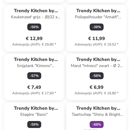
Trendy Kitchen by
Trendy Kitchen by
Keukenzeef grijs - (B)32 x
Pollepelhouder "Amalfi"
EXCÉLSA
EXCÉLSA
(H)32 cm
wit/blauw/geel - (L)24 x (B)11
-
56
%
-
38
%
x (H)2 cm
€ 12,99
€ 11,99
Adviesprijs (AVP)
:
€ 29,80
*
Adviesprijs (AVP)
:
€ 19,52
*
Trendy Kitchen by
Trendy Kitchen by
Snijplank "Kimono"
Mand "Intrecci" zwart - Ø 20
EXCÉLSA
EXCÉLSA
meerkleurig - (B)35 x (H)25
cm
-
57
%
-
58
%
cm
€ 7,49
€ 6,99
Adviesprijs (AVP)
:
€ 17,60
*
Adviesprijs (AVP)
:
€ 16,80
*
family
korting
Trendy Kitchen by
Trendy Kitchen by
Etagère ''Basic''
Taartschep "Shiny & Bright"
EXCÉLSA
EXCÉLSA
zilverkleurig/blauw - (L)25 cm
-
59
%
-
68
%