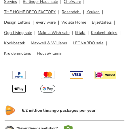
Servies
Berlinger Haus sale
Chefware
THE HOME DECO FACTORY
Rosendahl
Keuken
Design Letters
every ware
Violeta Home
Bijzettafels
Ogo Living sale
Make a Wish sale
Iittala
Keukenhulpjes
Kookbestek
Maxwell & Williams
LEONARDO sale
Kruidenmolens
HouseVitamin
6.2 million limango packages per year