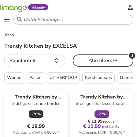
family
Shop
Trendy Kitchen by EXCÉLSA
1
Populariteit
Alle filters
Wonen
Pasen
UITVERKOOP
Kerstcadeaus
Dames
family
korting
Trendy Kitchen by
Trendy Kitchen by
6-delige set: onderborden
6-delige set: dessertborden
EXCÉLSA
EXCÉLSA
"Fiori Frida" meerkleurig - Ø
"Vintage Christmas"
-
76
%
-
77
%
33 cm
rood/groen - Ø 15 cm
€ 11,99
regulier
€ 18,99
€ 10,99
met family
Adviesprijs (AVP)
:
€ 80,00
*
Adviesprijs (AVP)
:
€ 49,76
*