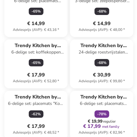
6-delige set: placemats
3-delige set: zeepdispensers
EXCÉLSA
EXCÉLSA
"Trinacria" meerkleurig - (L)43
"Peanuts" crème/blauw
-
65
%
-
68
%
x (B)28,5 cm
€ 14,99
€ 14,99
Adviesprijs (AVP)
:
€ 43,16
*
Adviesprijs (AVP)
:
€ 48,00
*
Trendy Kitchen by
Trendy Kitchen by
6-delige set: koffiekoppen
24-delige roestvrijstalen
EXCÉLSA
EXCÉLSA
"Dino" wit/oranje/groen
bestekset "Drops"
-
65
%
-
68
%
€ 17,99
€ 30,99
Adviesprijs (AVP)
:
€ 52,80
*
Adviesprijs (AVP)
:
€ 99,80
*
family
korting
Trendy Kitchen by
Trendy Kitchen by
6-delige set: placemats "Kon"
6-delige set: placemats
EXCÉLSA
EXCÉLSA
blauw/wit - Ø 38 cm
"Round" goudkleurig - Ø 36
-
62
%
-
78
%
cm
€ 19,99
regulier
€ 17,99
€ 17,99
met family
Adviesprijs (AVP)
:
€ 48,52
*
Adviesprijs (AVP)
:
€ 82,96
*