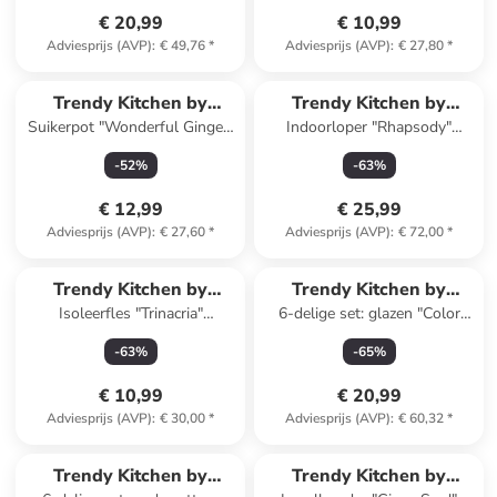
€ 20,99
€ 10,99
Adviesprijs (AVP)
:
€ 49,76
*
Adviesprijs (AVP)
:
€ 27,80
*
Trendy Kitchen by
Trendy Kitchen by
Suikerpot "Wonderful Ginger"
Indoorloper "Rhapsody"
EXCÉLSA
EXCÉLSA
rood/lichtbruin - (H)11,5 cm
blauw/roze - (L)110 x (B)55
-
52
%
-
63
%
cm
€ 12,99
€ 25,99
Adviesprijs (AVP)
:
€ 27,60
*
Adviesprijs (AVP)
:
€ 72,00
*
Trendy Kitchen by
Trendy Kitchen by
Isoleerfles "Trinacria"
6-delige set: glazen "Color
EXCÉLSA
EXCÉLSA
meerkleurig - 500 ml
Tumbler" oranje - 350 ml
-
63
%
-
65
%
€ 10,99
€ 20,99
Adviesprijs (AVP)
:
€ 30,00
*
Adviesprijs (AVP)
:
€ 60,32
*
Trendy Kitchen by
Trendy Kitchen by