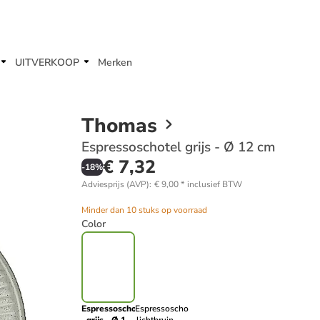
UITVERKOOP
Merken
Thomas
Espressoschotel grijs - Ø 12 cm
€ 7,32
-
18
%
Adviesprijs (AVP)
:
€ 9,00
*
inclusief BTW
Minder dan 10 stuks op voorraad
Color
Espressoschotel
Espressoschotel