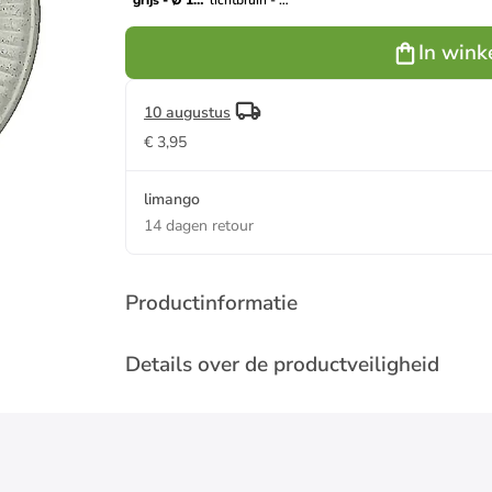
grijs - Ø 12
lichtbruin - Ø
cm
12 cm
In wink
10 augustus
€ 3,95
limango
14 dagen retour
Productinformatie
Details over de productveiligheid