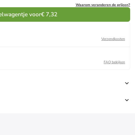
Waarom veranderen de prijzen?
elwagentje voor
€ 7,32
Verzendkosten
FAQ bekijken