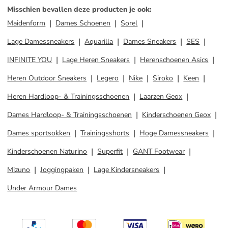
Misschien bevallen deze producten je ook
:
Maidenform
Dames Schoenen
Sorel
Lage Damessneakers
Aquarilla
Dames Sneakers
SES
INFINITE YOU
Lage Heren Sneakers
Herenschoenen Asics
Heren Outdoor Sneakers
Legero
Nike
Siroko
Keen
Heren Hardloop- & Trainingsschoenen
Laarzen Geox
Dames Hardloop- & Trainingsschoenen
Kinderschoenen Geox
Dames sportsokken
Trainingsshorts
Hoge Damessneakers
Kinderschoenen Naturino
Superfit
GANT Footwear
Mizuno
Joggingpaken
Lage Kindersneakers
Under Armour Dames