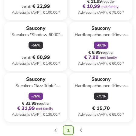
€ 11,99
regulier
€ 22,99
€ 10,99
vanaf
:
met family
Adviesprijs (AVP)
:
€ 100,00
*
Adviesprijs (AVP)
:
€ 75,00
*
family
korting
Saucony
Saucony
Sneakers "Shadow 6000"
Hardloopschoenen "Kinvara
wit/beige/zwart
14" lichtblauw
-
56
%
-
86
%
€ 8,99
regulier
€ 60,99
€ 7,99
vanaf
:
met family
Adviesprijs (AVP)
:
€ 140,00
*
Adviesprijs (AVP)
:
€ 60,00
*
family
korting
Saucony
Saucony
Sneakers "Jazz Triple"
Hardloopschoenen "Kinvara
grijs/roze
14" limoengroen/grijs
-
76
%
-
75
%
€ 33,99
regulier
€ 31,99
€ 15,70
met family
Adviesprijs (AVP)
:
€ 135,00
*
Adviesprijs (AVP)
:
€ 65,00
*
1