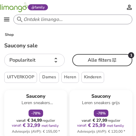
family
Shop
Saucony sale
1
Populariteit
Alle filters
UITVERKOOP
Dames
Heren
Kinderen
family
korting
family
korting
Saucony
Saucony
Leren sneakers
Leren sneakers grijs
grijs/lichtblauw
-
78
%
-
78
%
€ 34,99
€ 27,99
vanaf
:
regulier
vanaf
:
regulier
€ 32,99
€ 25,99
vanaf
:
vanaf
:
met family
met family
Adviesprijs (AVP)
:
€ 155,00
*
Adviesprijs (AVP)
:
€ 120,00
*