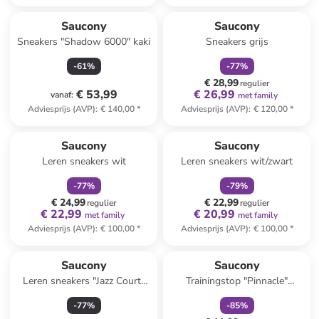
family
korting
Saucony
Saucony
Sneakers "Shadow 6000" kaki
Sneakers grijs
-
61
%
-
77
%
€ 28,99
regulier
€ 53,99
€ 26,99
vanaf
:
met family
Adviesprijs (AVP)
:
€ 140,00
*
Adviesprijs (AVP)
:
€ 120,00
*
family
korting
family
korting
Saucony
Saucony
Leren sneakers wit
Leren sneakers wit/zwart
-
77
%
-
79
%
€ 24,99
€ 22,99
regulier
regulier
€ 22,99
€ 20,99
met family
met family
Adviesprijs (AVP)
:
€ 100,00
*
Adviesprijs (AVP)
:
€ 100,00
*
family
korting
Saucony
Saucony
Leren sneakers "Jazz Court"
Trainingstop "Pinnacle"
wit/lichtroze
lichtroze
-
77
%
-
85
%