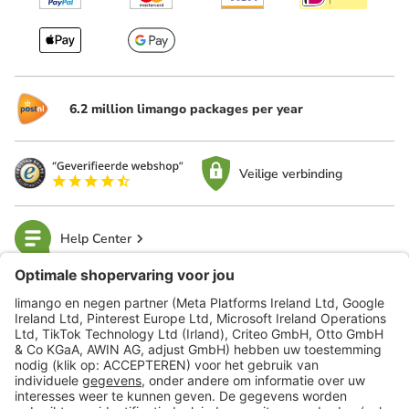
6.2 million limango packages per year
Veilige verbinding
Help Center
limango
Veilig winkelen
Klantenservice