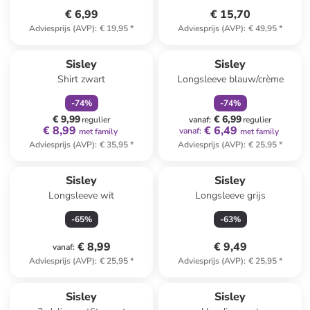
€ 6,99
€ 15,70
Adviesprijs (AVP)
:
€ 19,95
*
Adviesprijs (AVP)
:
€ 49,95
*
family
korting
family
korting
Sisley
Sisley
Shirt zwart
Longsleeve blauw/crème
-
74
%
-
74
%
€ 9,99
€ 6,99
regulier
vanaf
:
regulier
€ 8,99
€ 6,49
vanaf
:
met family
met family
Adviesprijs (AVP)
:
€ 35,95
*
Adviesprijs (AVP)
:
€ 25,95
*
Sisley
Sisley
Longsleeve wit
Longsleeve grijs
-
65
%
-
63
%
€ 8,99
€ 9,49
vanaf
:
Adviesprijs (AVP)
:
€ 25,95
*
Adviesprijs (AVP)
:
€ 25,95
*
Sisley
Sisley