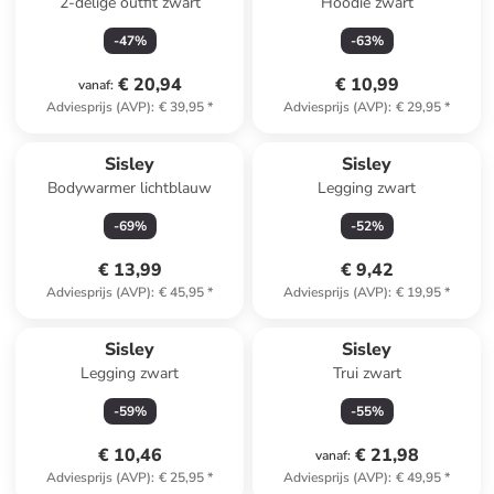
2-delige outfit zwart
Hoodie zwart
-
47
%
-
63
%
€ 20,94
€ 10,99
vanaf
:
Adviesprijs (AVP)
:
€ 39,95
*
Adviesprijs (AVP)
:
€ 29,95
*
Sisley
Sisley
Bodywarmer lichtblauw
Legging zwart
-
69
%
-
52
%
€ 13,99
€ 9,42
Adviesprijs (AVP)
:
€ 45,95
*
Adviesprijs (AVP)
:
€ 19,95
*
Sisley
Sisley
Legging zwart
Trui zwart
-
59
%
-
55
%
€ 10,46
€ 21,98
vanaf
:
Adviesprijs (AVP)
:
€ 25,95
*
Adviesprijs (AVP)
:
€ 49,95
*