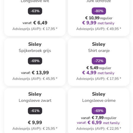
Longsleeve wit
Jurk lichtroze
-
63
%
-
80
%
€ 10,99
regulier
€ 6,49
€ 9,99
vanaf
:
met family
Adviesprijs (AVP)
:
€ 17,95
*
Adviesprijs (AVP)
:
€ 49,95
*
family
korting
Sisley
Sisley
Spijkerbroek grijs
Shirt oranje
-
69
%
-
72
%
€ 5,49
regulier
€ 13,99
€ 4,99
vanaf
:
met family
Adviesprijs (AVP)
:
€ 45,95
*
Adviesprijs (AVP)
:
€ 17,95
*
family
korting
Sisley
Sisley
Longsleeve zwart
Longsleeve crème
-
61
%
-
69
%
€ 7,99
vanaf
:
regulier
€ 9,99
€ 6,99
vanaf
:
met family
Adviesprijs (AVP)
:
€ 25,95
*
Adviesprijs (AVP)
:
€ 22,95
*