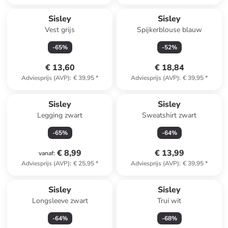
Sisley
Sisley
Vest grijs
Spijkerblouse blauw
-
65
%
-
52
%
€ 13,60
€ 18,84
Adviesprijs (AVP)
:
€ 39,95
*
Adviesprijs (AVP)
:
€ 39,95
*
Sisley
Sisley
Legging zwart
Sweatshirt zwart
-
65
%
-
64
%
€ 8,99
€ 13,99
vanaf
:
Adviesprijs (AVP)
:
€ 25,95
*
Adviesprijs (AVP)
:
€ 39,95
*
Sisley
Sisley
Longsleeve zwart
Trui wit
-
64
%
-
68
%