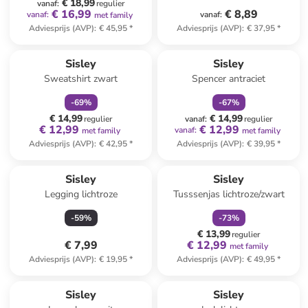
€ 18,99
vanaf
:
regulier
€ 16,99
€ 8,89
vanaf
:
vanaf
:
met family
Adviesprijs (AVP)
:
€ 45,95
*
Adviesprijs (AVP)
:
€ 37,95
*
family
korting
family
korting
Sisley
Sisley
Sweatshirt zwart
Spencer antraciet
-
69
%
-
67
%
€ 14,99
€ 14,99
regulier
vanaf
:
regulier
€ 12,99
€ 12,99
vanaf
:
met family
met family
Adviesprijs (AVP)
:
€ 42,95
*
Adviesprijs (AVP)
:
€ 39,95
*
family
korting
Sisley
Sisley
Legging lichtroze
Tusssenjas lichtroze/zwart
-
59
%
-
73
%
€ 13,99
regulier
€ 7,99
€ 12,99
met family
Adviesprijs (AVP)
:
€ 19,95
*
Adviesprijs (AVP)
:
€ 49,95
*
family
korting
Sisley
Sisley