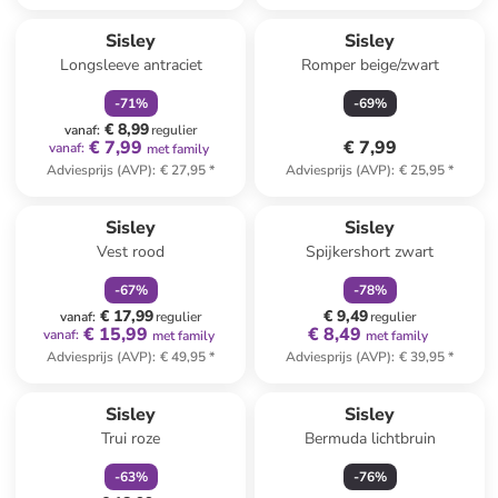
family
korting
Sisley
Sisley
Longsleeve antraciet
Romper beige/zwart
-
71
%
-
69
%
€ 8,99
vanaf
:
regulier
€ 7,99
€ 7,99
vanaf
:
met family
Adviesprijs (AVP)
:
€ 27,95
*
Adviesprijs (AVP)
:
€ 25,95
*
family
korting
family
korting
Sisley
Sisley
Vest rood
Spijkershort zwart
-
67
%
-
78
%
€ 17,99
€ 9,49
vanaf
:
regulier
regulier
€ 15,99
€ 8,49
vanaf
:
met family
met family
Adviesprijs (AVP)
:
€ 49,95
*
Adviesprijs (AVP)
:
€ 39,95
*
family
korting
Sisley
Sisley
Trui roze
Bermuda lichtbruin
-
63
%
-
76
%