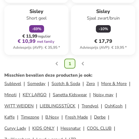
family
korting
Sisley
Sisley
Short geel
Sjaal zwart/bruin
-
69
%
-
10
%
€ 11,99
regulier
€ 10,99
€ 17,79
met family
Adviesprijs (AVP)
:
€ 35,95
*
Adviesprijs (AVP)
:
€ 19,95
*
1
Misschien bevallen deze producten je ook
:
Sublevel
Someday
Scotch & Soda
Zero
More & More
Minoti
KEY LARGO
Sanetta Kidswear
Noisy may
WITT WEIDEN
LIEBLINGSSTÜCK
Trendyol
OshKosh
Kaffe
Timezone
B.Nosy
Fresh Made
Derbe
Curvy Lady
KIDS ONLY
Hessnatur
COOL CLUB