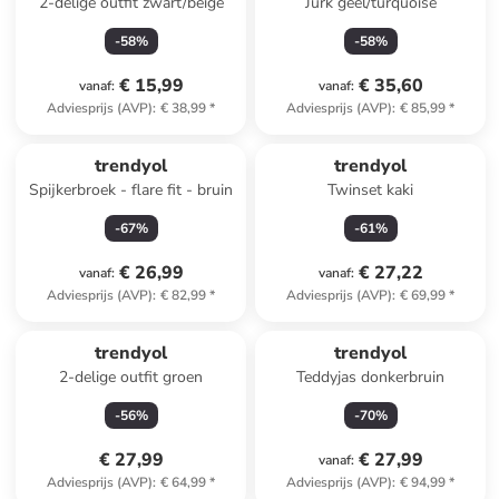
2-delige outfit zwart/beige
Jurk geel/turquoise
-
58
%
-
58
%
€ 15,99
€ 35,60
vanaf
:
vanaf
:
Adviesprijs (AVP)
:
€ 38,99
*
Adviesprijs (AVP)
:
€ 85,99
*
trendyol
trendyol
Spijkerbroek - flare fit - bruin
Twinset kaki
-
67
%
-
61
%
€ 26,99
€ 27,22
vanaf
:
vanaf
:
Adviesprijs (AVP)
:
€ 82,99
*
Adviesprijs (AVP)
:
€ 69,99
*
trendyol
trendyol
2-delige outfit groen
Teddyjas donkerbruin
-
56
%
-
70
%
€ 27,99
€ 27,99
vanaf
:
Adviesprijs (AVP)
:
€ 64,99
*
Adviesprijs (AVP)
:
€ 94,99
*