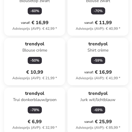
Blousetop zwart
Blouse zwart
-
60
%
-
70
%
€ 16,99
€ 11,99
vanaf
:
vanaf
:
Adviesprijs (AVP)
:
€ 42,99
*
Adviesprijs (AVP)
:
€ 40,99
*
trendyol
trendyol
Blouse crème
Shirt crème
-
50
%
-
59
%
€ 10,99
€ 16,99
vanaf
:
Adviesprijs (AVP)
:
€ 21,99
*
Adviesprijs (AVP)
:
€ 41,99
*
trendyol
trendyol
Trui donkerblauw/groen
Jurk wit/lichtblauw
-
78
%
-
69
%
€ 6,99
€ 25,99
vanaf
:
Adviesprijs (AVP)
:
€ 32,99
*
Adviesprijs (AVP)
:
€ 85,99
*