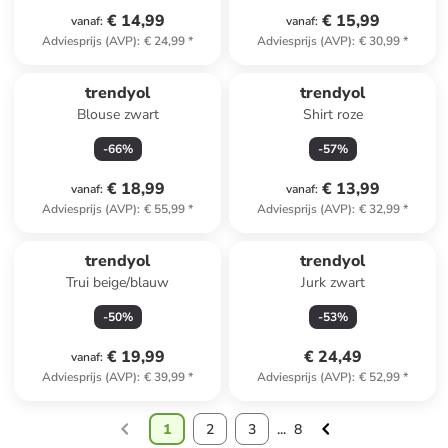
€ 14,99
€ 15,99
vanaf
:
vanaf
:
Adviesprijs (AVP)
:
€ 24,99
*
Adviesprijs (AVP)
:
€ 30,99
*
trendyol
trendyol
Blouse zwart
Shirt roze
-
66
%
-
57
%
€ 18,99
€ 13,99
vanaf
:
vanaf
:
Adviesprijs (AVP)
:
€ 55,99
*
Adviesprijs (AVP)
:
€ 32,99
*
Reeds in een ander winkelwagentje
trendyol
trendyol
Trui beige/blauw
Jurk zwart
-
50
%
-
53
%
€ 19,99
€ 24,49
vanaf
:
Adviesprijs (AVP)
:
€ 39,99
*
Adviesprijs (AVP)
:
€ 52,99
*
1
2
3
...
8