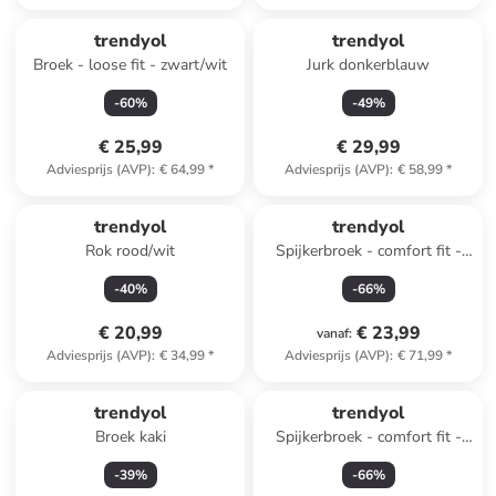
trendyol
trendyol
Broek - loose fit - zwart/wit
Jurk donkerblauw
-
60
%
-
49
%
€ 25,99
€ 29,99
Adviesprijs (AVP)
:
€ 64,99
*
Adviesprijs (AVP)
:
€ 58,99
*
trendyol
trendyol
Rok rood/wit
Spijkerbroek - comfort fit -
blauw
-
40
%
-
66
%
€ 20,99
€ 23,99
vanaf
:
Adviesprijs (AVP)
:
€ 34,99
*
Adviesprijs (AVP)
:
€ 71,99
*
trendyol
trendyol
Broek kaki
Spijkerbroek - comfort fit -
wit
-
39
%
-
66
%