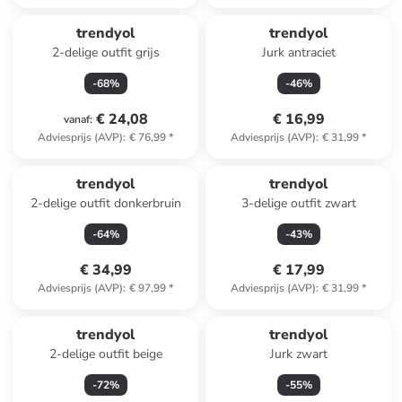
trendyol
trendyol
2-delige outfit grijs
Jurk antraciet
-
68
%
-
46
%
€ 24,08
€ 16,99
vanaf
:
Adviesprijs (AVP)
:
€ 76,99
*
Adviesprijs (AVP)
:
€ 31,99
*
trendyol
trendyol
2-delige outfit donkerbruin
3-delige outfit zwart
-
64
%
-
43
%
€ 34,99
€ 17,99
Adviesprijs (AVP)
:
€ 97,99
*
Adviesprijs (AVP)
:
€ 31,99
*
Reeds in een ander winkelwagentje
trendyol
trendyol
2-delige outfit beige
Jurk zwart
-
72
%
-
55
%