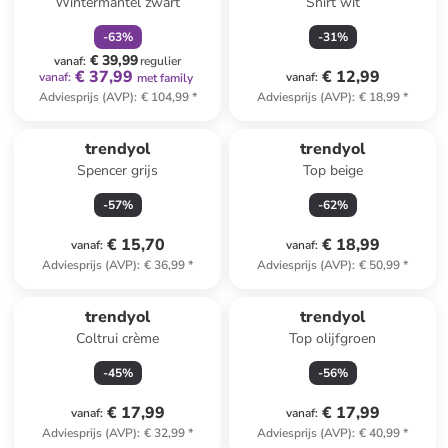
Wintermantel zwart
Shirt wit
-
63
%
-
31
%
€ 39,99
vanaf
:
regulier
€ 37,99
€ 12,99
vanaf
:
vanaf
:
met family
Adviesprijs (AVP)
:
€ 104,99
*
Adviesprijs (AVP)
:
€ 18,99
*
trendyol
trendyol
Spencer grijs
Top beige
-
57
%
-
62
%
€ 15,70
€ 18,99
vanaf
:
vanaf
:
Adviesprijs (AVP)
:
€ 36,99
*
Adviesprijs (AVP)
:
€ 50,99
*
trendyol
trendyol
Coltrui crème
Top olijfgroen
-
45
%
-
56
%
€ 17,99
€ 17,99
vanaf
:
vanaf
:
Adviesprijs (AVP)
:
€ 32,99
*
Adviesprijs (AVP)
:
€ 40,99
*