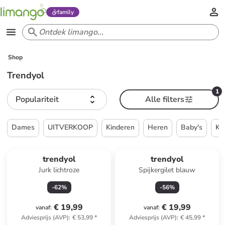
family
Shop
Trendyol
1
Populariteit
Alle filters
Dames
UITVERKOOP
Kinderen
Heren
Baby's
Ke
trendyol
trendyol
Jurk lichtroze
Spijkergilet blauw
-
62
%
-
56
%
€ 19,99
€ 19,99
vanaf
:
vanaf
:
Adviesprijs (AVP)
:
€ 53,99
*
Adviesprijs (AVP)
:
€ 45,99
*