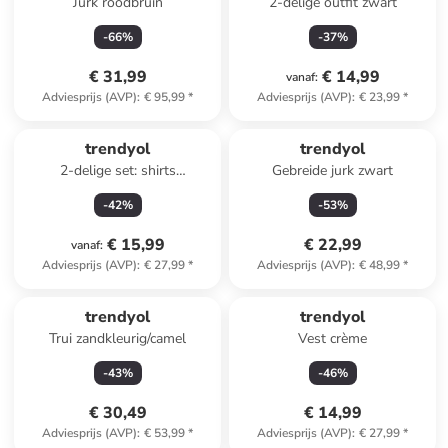
Jurk roodbruin
2-delige outfit zwart
-
66
%
-
37
%
€ 31,99
€ 14,99
vanaf
:
Adviesprijs (AVP)
:
€ 95,99
*
Adviesprijs (AVP)
:
€ 23,99
*
trendyol
trendyol
2-delige set: shirts
Gebreide jurk zwart
lichtbruin/beige
-
42
%
-
53
%
€ 15,99
€ 22,99
vanaf
:
Adviesprijs (AVP)
:
€ 27,99
*
Adviesprijs (AVP)
:
€ 48,99
*
trendyol
trendyol
Trui zandkleurig/camel
Vest crème
-
43
%
-
46
%
€ 30,49
€ 14,99
Adviesprijs (AVP)
:
€ 53,99
*
Adviesprijs (AVP)
:
€ 27,99
*