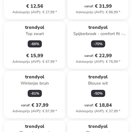
€ 12,56
€ 31,99
vanaf
:
Adviesprijs (AVP)
:
€ 27,99
*
Adviesprijs (AVP)
:
€ 86,99
*
trendyol
trendyol
Top zwart
Spijkerbroek - comfort fit -
zandkleurig
-
66
%
-
70
%
€ 15,99
€ 22,99
vanaf
:
Adviesprijs (AVP)
:
€ 47,99
*
Adviesprijs (AVP)
:
€ 76,99
*
trendyol
trendyol
Winterjas bruin
Blouse wit
-
61
%
-
50
%
€ 37,99
€ 18,84
vanaf
:
vanaf
:
Adviesprijs (AVP)
:
€ 97,99
*
Adviesprijs (AVP)
:
€ 37,99
*
trendyol
trendyol