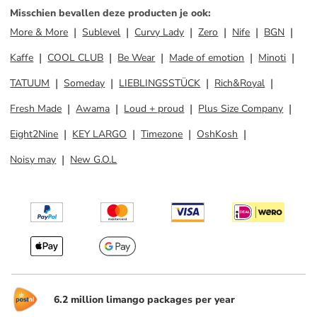
Misschien bevallen deze producten je ook
:
More & More
Sublevel
Curvy Lady
Zero
Nife
BGN
Kaffe
COOL CLUB
Be Wear
Made of emotion
Minoti
TATUUM
Someday
LIEBLINGSSTÜCK
Rich&Royal
Fresh Made
Awama
Loud + proud
Plus Size Company
Eight2Nine
KEY LARGO
Timezone
OshKosh
Noisy may
New G.O.L
6.2 million limango packages per year