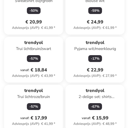
Sweatshirt olijfgroen
Blouse wit
-
50
%
-
59
%
€ 20,99
€ 24,99
Adviesprijs (AVP)
:
€ 41,99
*
Adviesprijs (AVP)
:
€ 61,99
*
trendyol
trendyol
Trui lichtbruin/zwart
Pyjama wit/meerkleurig
-
57
%
-
17
%
€ 18,84
€ 22,99
vanaf
:
Adviesprijs (AVP)
:
€ 43,99
*
Adviesprijs (AVP)
:
€ 27,99
*
trendyol
trendyol
Trui lichtroze/bruin
2-delige set: shirts
oudroze/olijfgroen
-
57
%
-
67
%
€ 17,99
€ 15,99
vanaf
:
vanaf
:
Adviesprijs (AVP)
:
€ 41,99
*
Adviesprijs (AVP)
:
€ 48,99
*