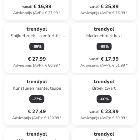
€ 16,99
€ 25,99
vanaf
:
vanaf
:
Adviesprijs (AVP)
:
€ 27,99
*
Adviesprijs (AVP)
:
€ 76,99
*
trendyol
trendyol
Spijkerbroek - comfort fit -
Marlenebroek kaki
blauw
-
65
%
-
65
%
€ 27,99
€ 17,99
vanaf
:
Adviesprijs (AVP)
:
€ 80,99
*
Adviesprijs (AVP)
:
€ 51,99
*
trendyol
trendyol
Kunstleren mantel taupe
Broek zwart
-
77
%
-
60
%
€ 27,49
€ 23,99
vanaf
:
Adviesprijs (AVP)
:
€ 120,99
*
Adviesprijs (AVP)
:
€ 59,99
*
family
korting
trendyol
trendyol