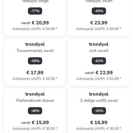
Teddyjas beige
Teddyjas zwart
-
77
%
-
65
%
€ 20,99
€ 23,99
vanaf
:
Adviesprijs (AVP)
:
€ 94,99
*
Adviesprijs (AVP)
:
€ 69,99
*
trendyol
trendyol
Tussenmantel zwart
Jurk zwart
-
58
%
-
62
%
€ 17,99
€ 22,99
vanaf
:
Adviesprijs (AVP)
:
€ 42,99
*
Adviesprijs (AVP)
:
€ 61,99
*
trendyol
trendyol
Marlenebroek blauw
2-delige outfit zwart
-
48
%
-
45
%
€ 15,99
€ 16,99
vanaf
:
Adviesprijs (AVP)
:
€ 30,99
*
Adviesprijs (AVP)
:
€ 30,99
*