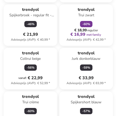
family
korting
trendyol
trendyol
Spijkerbroek - regular fit -
Trui zwart
lichtblauw
-
46
%
-
60
%
€ 18,99
regulier
€ 21,99
€ 16,99
met family
Adviesprijs (AVP)
:
€ 40,99
*
Adviesprijs (AVP)
:
€ 42,99
*
trendyol
trendyol
Coltrui beige
Jurk donkerblauw
-
56
%
-
59
%
€ 22,99
€ 33,99
vanaf
:
Adviesprijs (AVP)
:
€ 52,99
*
Adviesprijs (AVP)
:
€ 83,99
*
trendyol
trendyol
Trui crème
Spijkershort blauw
-
60
%
-
57
%