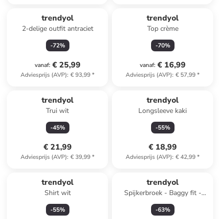
trendyol
trendyol
2-delige outfit antraciet
Top crème
-
72
%
-
70
%
€ 25,99
€ 16,99
vanaf
:
vanaf
:
Adviesprijs (AVP)
:
€ 93,99
*
Adviesprijs (AVP)
:
€ 57,99
*
trendyol
trendyol
Trui wit
Longsleeve kaki
-
45
%
-
55
%
€ 21,99
€ 18,99
Adviesprijs (AVP)
:
€ 39,99
*
Adviesprijs (AVP)
:
€ 42,99
*
trendyol
trendyol
Shirt wit
Spijkerbroek - Baggy fit -
blauw
-
55
%
-
63
%