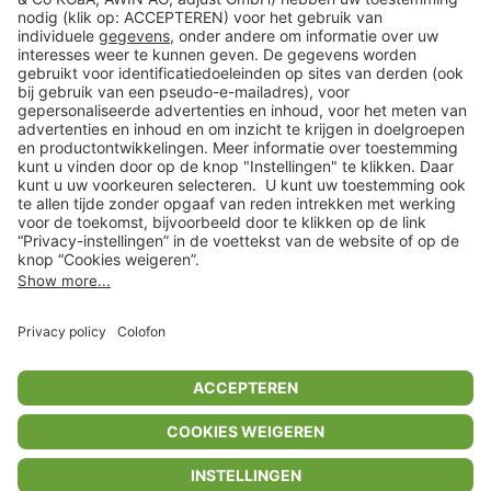
Klantenservice
Shop
Acties
limango.de
limango.pl
In winkelwagentje voor
€ 51,99
* Op basis van de adviesprijs van de fabrikant
** Alle prijsopgaven zijn inclusief belasting en exclusief verzendkosten
ᵃ Bij een minimale bestelwaarde van €15.