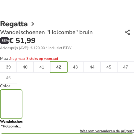
Regatta
Wandelschoenen ''Holcombe'' bruin
€ 51,99
-
56
%
Adviesprijs (AVP)
:
€ 120,00
*
inclusief BTW
Maat
Nog maar 3 stuks op voorraad
39
40
41
42
43
44
45
47
46
Color
Wandelschoenen
''Holcombe''
bruin
Waarom veranderen de prijzen?