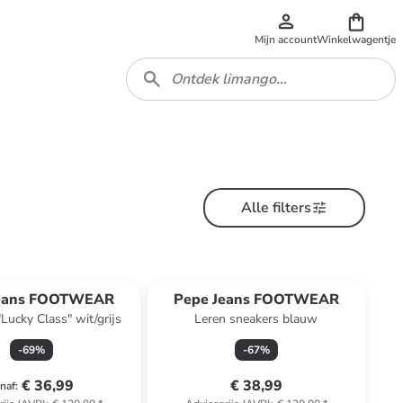
Mijn account
Winkelwagentje
Alle filters
Jeans FOOTWEAR
Pepe Jeans FOOTWEAR
Lucky Class" wit/grijs
Leren sneakers blauw
-
69
%
-
67
%
€ 36,99
€ 38,99
naf
: