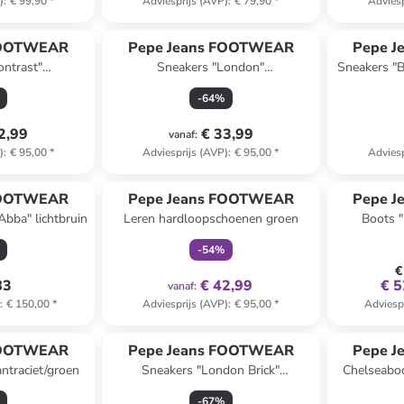
)
:
€ 99,90
*
Adviesprijs (AVP)
:
€ 79,90
*
Adviesp
Reeds in ee
FOOTWEAR
Pepe Jeans FOOTWEAR
Pepe 
ontrast"
Sneakers "London"
Sneakers "Br
lauw/crème
donkerblauw/blauw
-
64
%
2,99
€ 33,99
vanaf
:
)
:
€ 95,00
*
Adviesprijs (AVP)
:
€ 95,00
*
Adviesp
family
exclusief
FOOTWEAR
Pepe Jeans FOOTWEAR
Pepe 
Abba" lichtbruin
Leren hardloopschoenen groen
Boots 
-
54
%
€
83
€ 42,99
€ 5
vanaf
:
)
:
€ 150,00
*
Adviesprijs (AVP)
:
€ 95,00
*
Adviesp
FOOTWEAR
Pepe Jeans FOOTWEAR
Pepe 
antraciet/groen
Sneakers "London Brick"
Chelseabo
grijs/blauw
-
67
%