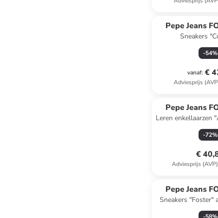
Adviesprijs (AVP
Pepe Jeans 
Sneakers "C
groen/donkerb
-
54
%
€ 4
vanaf
:
Adviesprijs (AVP
Pepe Jeans 
Leren enkellaarzen "
-
72
%
€ 40,
Adviesprijs (AVP
Pepe Jeans 
Sneakers "Foster" 
-
58
%