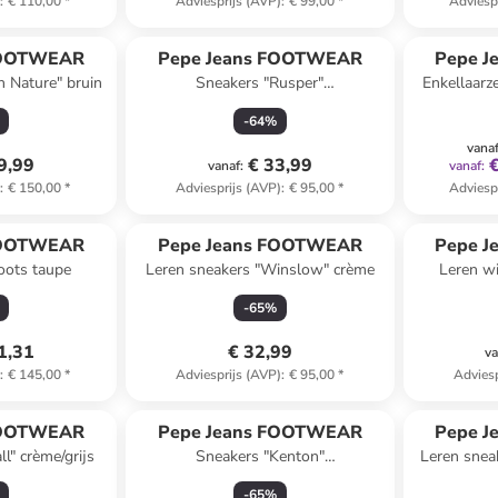
)
:
€ 110,00
*
Adviesprijs (AVP)
:
€ 99,00
*
Adviesp
FOOTWEAR
Pepe Jeans FOOTWEAR
Pepe 
n Nature" bruin
Sneakers "Rusper"
Enkellaar
beige/groen/lichtroze
-
64
%
vana
9,99
€ 33,99
vanaf
:
vanaf
:
)
:
€ 150,00
*
Adviesprijs (AVP)
:
€ 95,00
*
Adviesp
FOOTWEAR
Pepe Jeans FOOTWEAR
Pepe 
oots taupe
Leren sneakers "Winslow" crème
Leren wi
-
65
%
1,31
€ 32,99
va
)
:
€ 145,00
*
Adviesprijs (AVP)
:
€ 95,00
*
Adviesp
FOOTWEAR
Pepe Jeans FOOTWEAR
Pepe 
l" crème/grijs
Sneakers "Kenton"
Leren snea
crème/zilverkleurig
wi
-
65
%