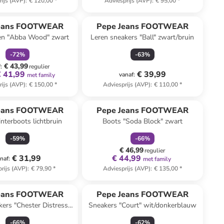
rijs (AVP)
:
€ 120,00
*
Adviesprijs (AVP)
:
€ 95,00
*
family
korting
Jeans FOOTWEAR
Pepe Jeans FOOTWEAR
zen "Abba Wood" zwart
Leren sneakers "Ball" zwart/bruin
-
72
%
-
63
%
€ 43,99
f
:
regulier
€ 41,99
€ 39,99
vanaf
:
met family
rijs (AVP)
:
€ 150,00
*
Adviesprijs (AVP)
:
€ 110,00
*
family
korting
Jeans FOOTWEAR
Pepe Jeans FOOTWEAR
nterboots lichtbruin
Boots "Soda Block" zwart
-
59
%
-
66
%
€ 46,99
regulier
€ 31,99
€ 44,99
naf
:
met family
rijs (AVP)
:
€ 79,90
*
Adviesprijs (AVP)
:
€ 135,00
*
Jeans FOOTWEAR
Pepe Jeans FOOTWEAR
kers "Chester Distress"
Sneakers "Court" wit/donkerblauw
t/goudkleurig
-
66
%
-
62
%