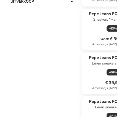
Adviesprijs (AVP
UITVERKOOP
Pepe Jeans 
Sneakers "Mar
blauw/donk
-
63
%
€ 3
vanaf
:
Adviesprijs (AVP
Pepe Jeans 
Leren sneakers 
-
66
%
€ 39,
Adviesprijs (AVP
Pepe Jeans 
Leren sneake
-
61
%