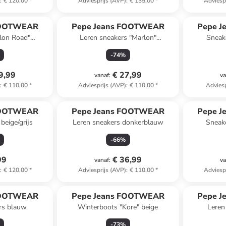
)
:
€ 120,00
*
Adviesprijs (AVP)
:
€ 135,00
*
Adviesp
FOOTWEAR
Pepe Jeans FOOTWEAR
Pepe 
lon Road"
Leren sneakers "Marlon"
Sneake
erblauw
zwart/zilverkleurig
-
74
%
9,99
€ 27,99
vanaf
:
va
)
:
€ 110,00
*
Adviesprijs (AVP)
:
€ 110,00
*
Adviesp
FOOTWEAR
Pepe Jeans FOOTWEAR
Pepe 
beige/grijs
Leren sneakers donkerblauw
Sneake
-
66
%
99
€ 36,99
vanaf
:
va
)
:
€ 120,00
*
Adviesprijs (AVP)
:
€ 110,00
*
Adviesp
FOOTWEAR
Pepe Jeans FOOTWEAR
Pepe 
rs blauw
Winterboots "Kore" beige
Leren
wi
-
73
%