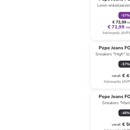
Leren enkellaarze
zwar
-
57
%
€ 73,99
re
€ 71,99
me
Adviesprijs (AVP
Pepe Jeans 
Sneakers "High" li
-
57
%
€ 4
vanaf
:
Adviesprijs (AVP
Pepe Jeans 
Sneakers "Marl
lichtbruin/lich
-
48
%
€ 5
vanaf
: