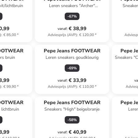
t/lichtbruin
Leren sneakers "Archer"
Sneaker
crème/goudkleurig
-
67
%
0,99
€ 38,99
vanaf
:
)
:
€ 85,00
*
Adviesprijs (AVP)
:
€ 120,00
*
Adviesp
FOOTWEAR
Pepe Jeans FOOTWEAR
Pepe 
rs bruin
Leren sneakers goudkleurig
Sneakers "C
-
69
%
3,99
€ 33,99
vanaf
:
va
)
:
€ 99,90
*
Adviesprijs (AVP)
:
€ 110,00
*
Adviesp
FOOTWEAR
Pepe Jeans FOOTWEAR
Pepe 
lichtbruin
Sneakers "High" beige/oranje
Lere
-
58
%
8,99
€ 40,99
vanaf
: