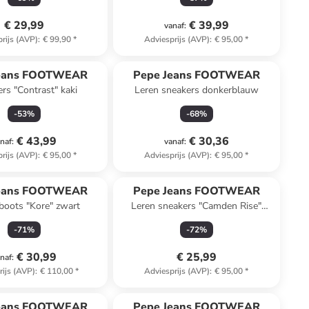
€ 29,99
€ 39,99
vanaf
:
rijs (AVP)
:
€ 99,90
*
Adviesprijs (AVP)
:
€ 95,00
*
Jeans FOOTWEAR
Pepe Jeans FOOTWEAR
rs "Contrast" kaki
Leren sneakers donkerblauw
-
53
%
-
68
%
€ 43,99
€ 30,36
naf
:
vanaf
:
rijs (AVP)
:
€ 95,00
*
Adviesprijs (AVP)
:
€ 95,00
*
Jeans FOOTWEAR
Pepe Jeans FOOTWEAR
boots "Kore" zwart
Leren sneakers "Camden Rise"
wit/lichtroze
-
71
%
-
72
%
€ 30,99
€ 25,99
naf
:
rijs (AVP)
:
€ 110,00
*
Adviesprijs (AVP)
:
€ 95,00
*
Jeans FOOTWEAR
Pepe Jeans FOOTWEAR