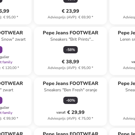
6,99
€ 23,99
)
:
€ 95,00
*
Adviesprijs (AVP)
:
€ 69,90
*
Adviesp
orting
FOOTWEAR
Pepe Jeans FOOTWEAR
Pepe 
e Snow" zwart
Sneakers "Brit Prints"
Leren s
blauw/donkerblauw
-
58
%
gulier
€ 38,99
va
t family
)
:
€ 120,00
*
Adviesprijs (AVP)
:
€ 95,00
*
Adviesp
orting
FOOTWEAR
Pepe Jeans FOOTWEAR
Pepe 
" zwart
Sneakers "Ben Fresh" oranje
Sneak
li
-
60
%
gulier
€ 29,99
vanaf
:
t family
)
:
€ 99,90
*
Adviesprijs (AVP)
:
€ 75,00
*
Adviesp
orting
FOOTWEAR
Pepe Jeans FOOTWEAR
Pepe 