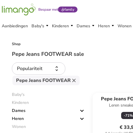
Bespaar met
family
Aanbiedingen
Baby's
Kinderen
Dames
Heren
Wonen
Shop
Pepe Jeans FOOTWEAR sale
Populariteit
Pepe Jeans FOOTWEAR
Baby's
Pepe Jeans 
Kinderen
Leren sneake
Dames
-
71
%
Heren
Wonen
€ 33,