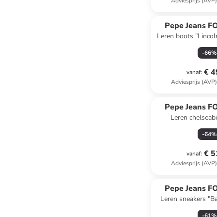
Adviesprijs (AVP
Pepe Jeans 
Leren boots "Lincol
-
66
%
€ 4
vanaf
:
Adviesprijs (AVP
Pepe Jeans 
Leren chelseab
-
64
%
€ 5
vanaf
:
Adviesprijs (AVP
Pepe Jeans 
Leren sneakers "Bal
-
61
%