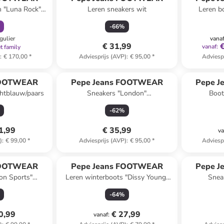
n "Luna Rock"
Leren sneakers wit
Leren b
t
-
66
%
gulier
vana
€ 31,99
vanaf
:
t family
)
:
€ 170,00
*
Adviesprijs (AVP)
:
€ 95,00
*
Adviesp
FOOTWEAR
Pepe Jeans FOOTWEAR
Pepe 
chtblauw/paars
Sneakers "London"
Boot
grijs/blauw/crème
-
62
%
1,99
€ 35,99
va
)
:
€ 99,00
*
Adviesprijs (AVP)
:
€ 95,00
*
Adviesp
FOOTWEAR
Pepe Jeans FOOTWEAR
Pepe 
on Sports"
Leren winterboots "Dissy Young"
Sneak
troze/paars
lichtbruin
brui
-
64
%
0,99
€ 27,99
vanaf
: