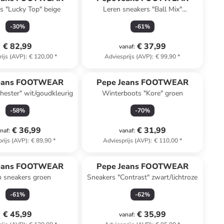
s "Lucky Top" beige
Leren sneakers "Ball Mix"
lichtbruin/donkerblauw/wit
-
30
%
-
61
%
€ 82,99
€ 37,99
vanaf
:
rijs (AVP)
:
€ 120,00
*
Adviesprijs (AVP)
:
€ 99,90
*
Jeans FOOTWEAR
Pepe Jeans FOOTWEAR
hester" wit/goudkleurig
Winterboots "Kore" groen
-
58
%
-
70
%
€ 36,99
€ 31,99
naf
:
vanaf
:
rijs (AVP)
:
€ 89,90
*
Adviesprijs (AVP)
:
€ 110,00
*
Jeans FOOTWEAR
Pepe Jeans FOOTWEAR
n sneakers groen
Sneakers "Contrast" zwart/lichtroze
-
61
%
-
62
%
€ 45,99
€ 35,99
vanaf
: