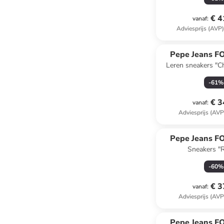
€ 4
vanaf
:
Adviesprijs (AVP
Pepe Jeans 
Leren sneakers "C
zwar
-
61
%
€ 3
vanaf
:
Adviesprijs (AVP
Pepe Jeans 
Sneakers "
bruin/donkerblau
-
60
%
€ 3
vanaf
:
Adviesprijs (AVP
Pepe Jeans 