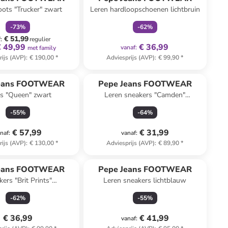
oots "Trucker" zwart
Leren hardloopschoenen lichtbruin
-
73
%
-
62
%
€ 51,99
f
:
regulier
€ 49,99
€ 36,99
vanaf
:
met family
rijs (AVP)
:
€ 190,00
*
Adviesprijs (AVP)
:
€ 99,90
*
Jeans FOOTWEAR
Pepe Jeans FOOTWEAR
s "Queen" zwart
Leren sneakers "Camden"
crème/goudkleurig
-
55
%
-
64
%
€ 57,99
€ 31,99
naf
:
vanaf
:
rijs (AVP)
:
€ 130,00
*
Adviesprijs (AVP)
:
€ 89,90
*
Jeans FOOTWEAR
Pepe Jeans FOOTWEAR
ers "Brit Prints"
Leren sneakers lichtblauw
n/kaki/lichtbruin
-
62
%
-
55
%
€ 36,99
€ 41,99
vanaf
: