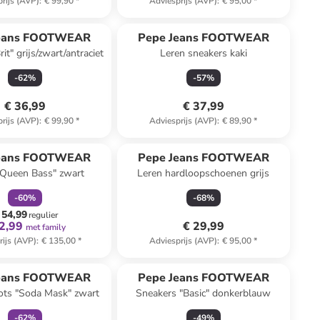
rijs (AVP)
:
€ 99,90
*
Adviesprijs (AVP)
:
€ 95,00
*
n ander winkelwagentje
Jeans FOOTWEAR
Pepe Jeans FOOTWEAR
it" grijs/zwart/antraciet
Leren sneakers kaki
-
62
%
-
57
%
€ 36,99
€ 37,99
rijs (AVP)
:
€ 99,90
*
Adviesprijs (AVP)
:
€ 89,90
*
family
korting
Jeans FOOTWEAR
Pepe Jeans FOOTWEAR
"Queen Bass" zwart
Leren hardloopschoenen grijs
-
60
%
-
68
%
 54,99
regulier
2,99
€ 29,99
met family
rijs (AVP)
:
€ 135,00
*
Adviesprijs (AVP)
:
€ 95,00
*
family
korting
Jeans FOOTWEAR
Pepe Jeans FOOTWEAR
ots "Soda Mask" zwart
Sneakers "Basic" donkerblauw
-
62
%
-
49
%