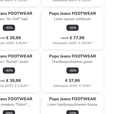
rijs (AVP)
:
€ 120,00
*
Adviesprijs (AVP)
:
€ 120,00
*
Jeans FOOTWEAR
Pepe Jeans FOOTWEAR
rs "Ari Soft" kaki
Leren laarzen lichtbruin
-
62
%
-
62
%
€ 35,99
€ 77,99
naf
:
vanaf
:
rijs (AVP)
:
€ 95,00
*
Adviesprijs (AVP)
:
€ 210,00
*
Jeans FOOTWEAR
Pepe Jeans FOOTWEAR
rs "Buster" zwart
Hardloopschoenen groen
-
63
%
-
52
%
€ 39,99
€ 37,99
naf
:
rijs (AVP)
:
€ 110,00
*
Adviesprijs (AVP)
:
€ 79,90
*
Jeans FOOTWEAR
Pepe Jeans FOOTWEAR
 sneakers "Eaton"
Leren hardloopschoenen blauw
t/donkerblauw
-
69
%
-
57
%