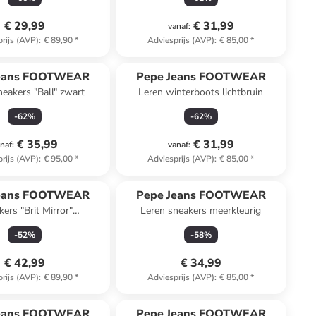
€ 29,99
€ 31,99
vanaf
:
rijs (AVP)
:
€ 89,90
*
Adviesprijs (AVP)
:
€ 85,00
*
Jeans FOOTWEAR
Pepe Jeans FOOTWEAR
neakers "Ball" zwart
Leren winterboots lichtbruin
-
62
%
-
62
%
€ 35,99
€ 31,99
naf
:
vanaf
:
rijs (AVP)
:
€ 95,00
*
Adviesprijs (AVP)
:
€ 85,00
*
Jeans FOOTWEAR
Pepe Jeans FOOTWEAR
ers "Brit Mirror"
Leren sneakers meerkleurig
chtbruin/beige
-
52
%
-
58
%
€ 42,99
€ 34,99
rijs (AVP)
:
€ 89,90
*
Adviesprijs (AVP)
:
€ 85,00
*
family
korting
family
exclusief
Jeans FOOTWEAR
Pepe Jeans FOOTWEAR