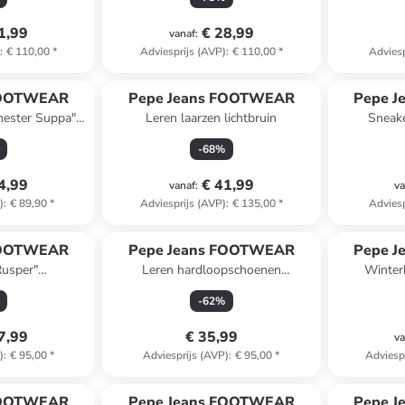
1,99
€ 28,99
vanaf
:
)
:
€ 110,00
*
Adviesprijs (AVP)
:
€ 110,00
*
Adviesp
FOOTWEAR
Pepe Jeans FOOTWEAR
Pepe 
hester Suppa"
Leren laarzen lichtbruin
Sneake
t
-
68
%
4,99
€ 41,99
vanaf
:
va
)
:
€ 89,90
*
Adviesprijs (AVP)
:
€ 135,00
*
Adviesp
FOOTWEAR
Pepe Jeans FOOTWEAR
Pepe 
Rusper"
Leren hardloopschoenen
Winter
w//lichtroze
lichtbruin/donkerblauw
-
62
%
7,99
€ 35,99
va
)
:
€ 95,00
*
Adviesprijs (AVP)
:
€ 95,00
*
Adviesp
FOOTWEAR
Pepe Jeans FOOTWEAR
Pepe 