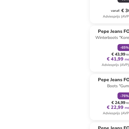
€ 3
vanaf
:
Adviesprijs (AVP
family
k
Pepe Jeans 
Winterboots "Kor
-
65
%
€ 43,99
re
€ 41,99
me
Adviesprijs (AVP
family
k
Pepe Jeans 
Boots "Gum
-
76
%
€ 24,99
re
€ 22,99
me
Adviesprijs (AVP
family
k
Pepe Jeans 