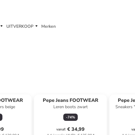
UITVERKOOP
Merken
FOOTWEAR
Pepe Jeans FOOTWEAR
Pepe 
rs beige
Leren boots zwart
Sneakers "
-
74
%
99
€ 34,99
vanaf
:
va