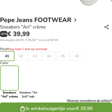
Pepe Jeans FOOTWEAR
Sneakers "Ari" crème
€ 39,99
-
57
%
Adviesprijs (AVP)
:
€ 95,00
*
inclusief BTW
Maat
Nog maar 1 stuk op voorraad
41
42
43
44
45
46
Color
Sneakers
Sneakers "Ari
"Ari" crème
Soft" kaki
Waarom veranderen de prijzen?
In winkelwagentje voor
€ 39,99