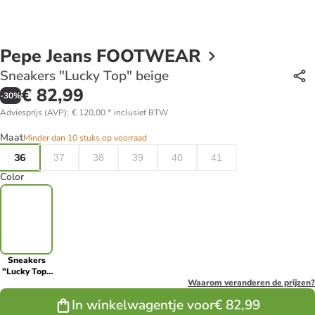
Pepe Jeans FOOTWEAR
Sneakers "Lucky Top" beige
€ 82,99
-
30
%
Adviesprijs (AVP)
:
€ 120,00
*
inclusief BTW
Maat
Minder dan 10 stuks op voorraad
36
37
38
39
40
41
Color
Sneakers
"Lucky Top"
beige
Waarom veranderen de prijzen?
In winkelwagentje voor
€ 82,99