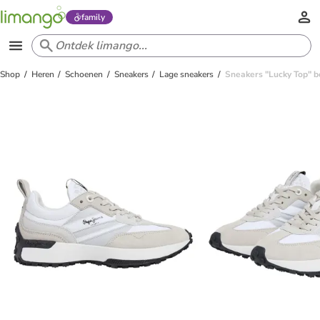
family
Shop
Heren
Schoenen
Sneakers
Lage sneakers
Sneakers "Lucky Top" b