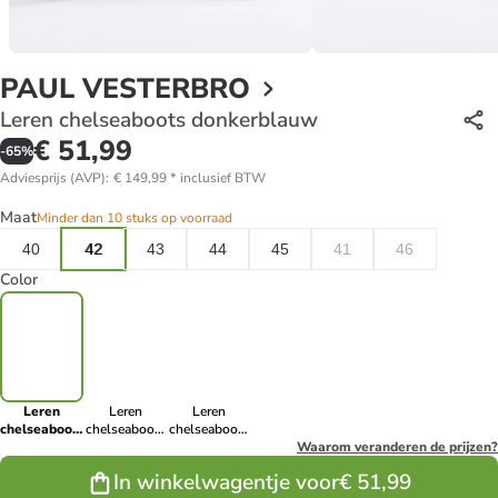
PAUL VESTERBRO
Leren chelseaboots donkerblauw
€ 51,99
-
65
%
Adviesprijs (AVP)
:
€ 149,99
*
inclusief BTW
Maat
Minder dan 10 stuks op voorraad
40
42
43
44
45
41
46
Color
Leren
Leren
Leren
chelseaboots
chelseaboots
chelseaboots
donkerblauw
bruin
lichtbruin
Waarom veranderen de prijzen?
In winkelwagentje voor
€ 51,99