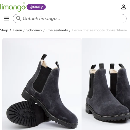
family
Shop
Heren
Schoenen
Chelseaboots
Leren chelseaboots donkerblauw