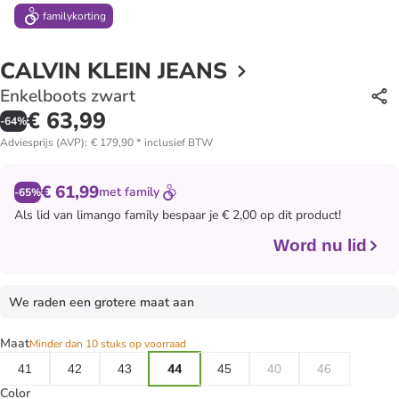
family
korting
CALVIN KLEIN JEANS
Enkelboots zwart
€ 63,99
-
64
%
Adviesprijs (AVP)
:
€ 179,90
*
inclusief BTW
€ 61,99
met
family
-65%
Als lid van
limango family
bespaar je € 2,00 op dit product!
Word nu lid
We raden een grotere maat aan
Maat
Minder dan 10 stuks op voorraad
41
42
43
44
45
40
46
Color