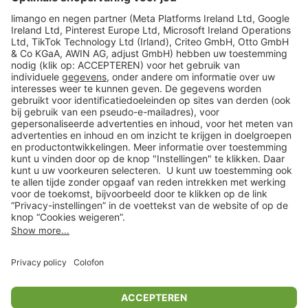
limango
Veilig winkelen
Klantenservice
Shop
Acties
limango.de
limango.pl