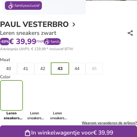
family
exclusief
PAUL VESTERBRO
Leren sneakers zwart
€ 39,99
met
-
69
%
family
Adviesprijs (AVP)
:
€ 129,99
*
inclusief BTW
Maat
40
41
42
43
44
45
Color
Leren
Leren
Leren
sneakers
sneakers
sneakers
zwart
lichtbruin
donkerblauw
Waarom veranderen de prijzen?
In winkelwagentje voor
€ 39,99