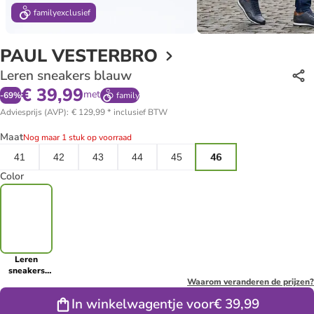
family
exclusief
PAUL VESTERBRO
Leren sneakers blauw
€ 39,99
met
-
69
%
family
Adviesprijs (AVP)
:
€ 129,99
*
inclusief BTW
Maat
Nog maar 1 stuk op voorraad
41
42
43
44
45
46
Color
Leren
sneakers
blauw
Waarom veranderen de prijzen?
In winkelwagentje voor
€ 39,99