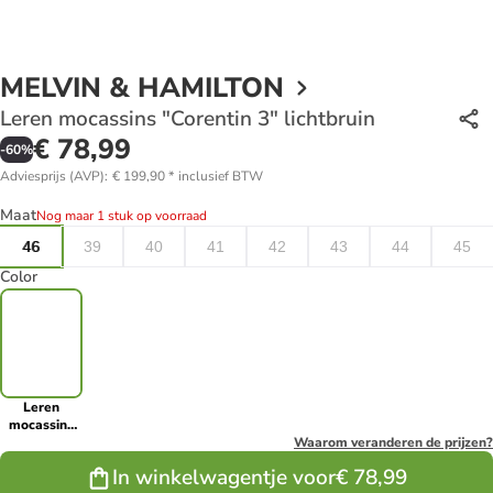
MELVIN & HAMILTON
Leren mocassins "Corentin 3" lichtbruin
€ 78,99
-
60
%
Adviesprijs (AVP)
:
€ 199,90
*
inclusief BTW
Maat
Nog maar 1 stuk op voorraad
46
39
40
41
42
43
44
45
Color
Leren
mocassins
"Corentin 3"
Waarom veranderen de prijzen?
lichtbruin
In winkelwagentje voor
€ 78,99