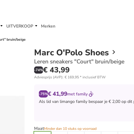
UITVERKOOP
Merken
rt" bruin/beige
Marc O'Polo Shoes
Leren sneakers "Court" bruin/beige
€ 43,99
-
74
%
Adviesprijs (AVP)
:
€ 169,95
*
inclusief BTW
€ 41,99
met
family
-75%
Als lid van
limango family
bespaar je € 2,00 op dit
Maat
Minder dan 10 stuks op voorraad