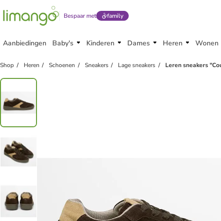
Bespaar met
family
Aanbiedingen
Baby's
Kinderen
Dames
Heren
Wonen
family
korting
Shop
Heren
Schoenen
Sneakers
Lage sneakers
Leren sneakers "Cou