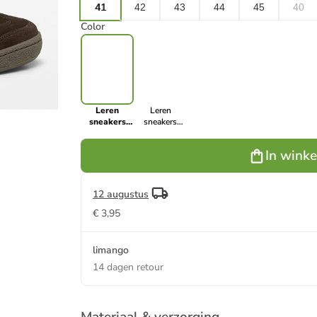
41
42
43
44
45
40
Color
Leren
Leren
sneakers
sneakers
"Court"
"Court"
bruin/beige
beige/zwart
In wink
12 augustus
€ 3,95
limango
14 dagen retour