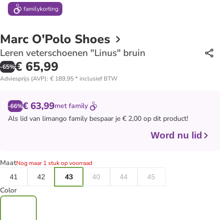
family
korting
Marc O'Polo Shoes
Leren veterschoenen "Linus" bruin
€ 65,99
-
65
%
Adviesprijs (AVP)
:
€ 189,95
*
inclusief BTW
€ 63,99
met
family
-66%
Als lid van
limango family
bespaar je € 2,00 op dit product!
Word nu lid
Maat
Nog maar 1 stuk op voorraad
41
42
43
40
44
45
Color