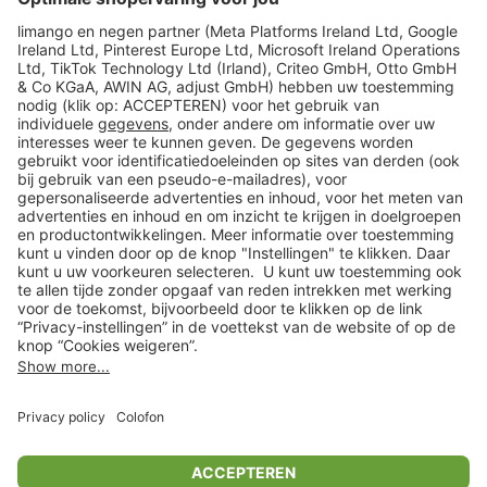
limango
Veilig winkelen
Klantenservice
Shop
Acties
limango.de
limango.pl