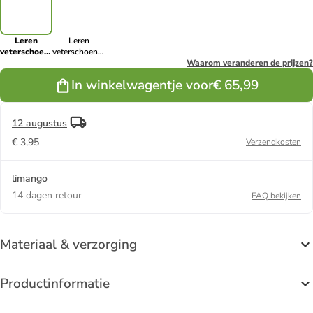
Leren
Leren
veterschoenen
veterschoenen
"Linus" bruin
"Linus"
Waarom veranderen de prijzen?
lichtbruin
In winkelwagentje voor
€ 65,99
12 augustus
€ 3,95
Verzendkosten
limango
14 dagen retour
FAQ bekijken
Materiaal & verzorging
Productinformatie