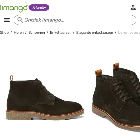
family
Shop
Heren
Schoenen
Enkellaarzen
Elegante enkellaarzen
Leren veter