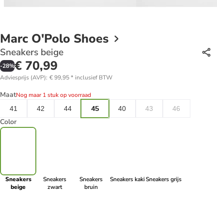
Marc O'Polo Shoes
Sneakers beige
€ 70,99
-
28
%
Adviesprijs (AVP)
:
€ 99,95
*
inclusief BTW
Maat
Nog maar 1 stuk op voorraad
41
42
44
45
40
43
46
Color
Sneakers
Sneakers
Sneakers
Sneakers kaki
Sneakers grijs
beige
zwart
bruin