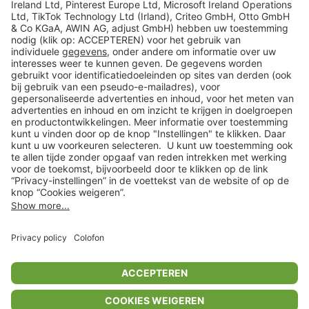
Veilig winkelen
Klantenservice
Shop
Acties
limango.de
limango.pl
In winkelwagentje voor
€ 70,99
* Op basis van de adviesprijs van de fabrikant