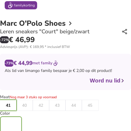
family
korting
Marc O'Polo Shoes
Leren sneakers "Court" beige/zwart
€ 46,99
-
72
%
Adviesprijs (AVP)
:
€ 169,95
*
inclusief BTW
€ 44,99
met
family
-73%
Als lid van
limango family
bespaar je € 2,00 op dit product!
Word nu lid
Maat
Nog maar 3 stuks op voorraad
41
40
42
43
44
45
Color