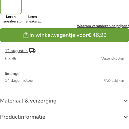
Leren
Leren
sneakers
sneakers
"Court"
"Court"
Waarom veranderen de prijzen?
beige/zwart
bruin/beige
In winkelwagentje voor
€ 46,99
12 augustus
€ 3,95
Verzendkosten
limango
14 dagen retour
FAQ bekijken
Materiaal & verzorging
Productinformatie