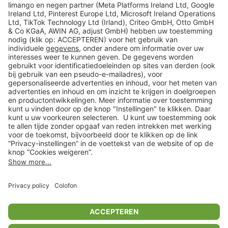
limango
Veilig winkelen
Klantenservice
Shop
Acties
limango.de
limango.pl