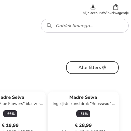
Mijn account
Winkelwagentje
Alle filters
adre Selva
Madre Selva
Blue Flowers" blauw -
Ingelijste kunstdruk "Rousseau" -
 x (H)36 x (D)7 cm
(B)40 cm
-
66
%
-
51
%
€ 19,99
€ 28,99