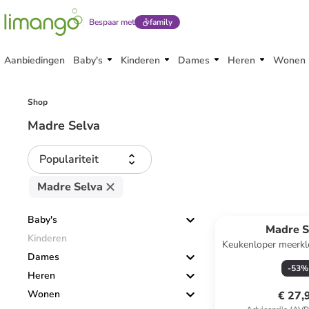
Bespaar met
family
Aanbiedingen
Baby's
Kinderen
Dames
Heren
Wonen
Shop
Madre Selva
Populariteit
Madre Selva
Baby's
Madre S
Kinderen
Keukenloper meerkle
Dames
(B)55 
-
53
%
Heren
Wonen
€ 27,