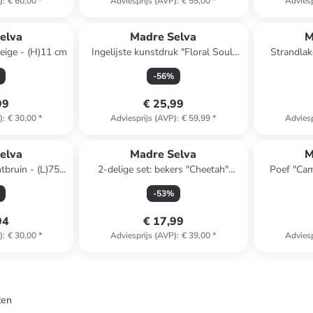
)
:
€ 60,00
*
Adviesprijs (AVP)
:
€ 55,00
*
Adviesp
elva
Madre Selva
M
eige - (H)11 cm
Ingelijste kunstdruk "Floral Soul"
Strandlak
meerkleurig - (B)40 x (H)50 cm
(L)
-
56
%
99
€ 25,99
)
:
€ 30,00
*
Adviesprijs (AVP)
:
€ 59,99
*
Adviesp
elva
Madre Selva
M
tbruin - (L)75 x
2-delige set: bekers "Cheetah"
Poef "Cami
cm
wit/beige - (H)7 cm
(H
-
53
%
94
€ 17,99
)
:
€ 30,00
*
Adviesprijs (AVP)
:
€ 39,00
*
Adviesp
ten