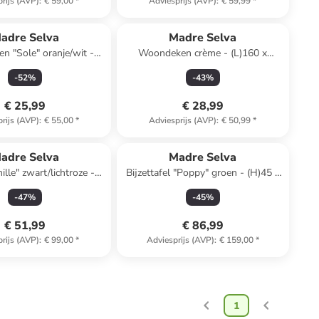
rijs (AVP)
:
€ 59,00
*
Adviesprijs (AVP)
:
€ 59,99
*
adre Selva
Madre Selva
en "Sole" oranje/wit -
Woondeken crème - (L)160 x
140 x (B)75 cm
(B)120 cm
-
52
%
-
43
%
€ 25,99
€ 28,99
rijs (AVP)
:
€ 55,00
*
Adviesprijs (AVP)
:
€ 50,99
*
adre Selva
Madre Selva
lle" zwart/lichtroze -
Bijzettafel "Poppy" groen - (H)45 x
)24 x Ø 50 cm
Ø 30 cm
-
47
%
-
45
%
€ 51,99
€ 86,99
rijs (AVP)
:
€ 99,00
*
Adviesprijs (AVP)
:
€ 159,00
*
1