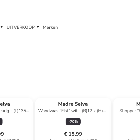
UITVERKOOP
Merken
elva
Madre Selva
M
urig - (L)135 x
Wandvaas "Fist" wit - (B)12 x (H)11
Shopper "
cm
x (D)12 cm
(B)42
-
70
%
99
€ 15,99