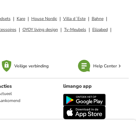
dsets
Kare
House Nordic
Villa d´Este
Bahne
essoires
OYOY living design
Tv-Meubels
Elizabed
Veilige verbinding
Help Center
cties
limango app
ctueel
Aankomend