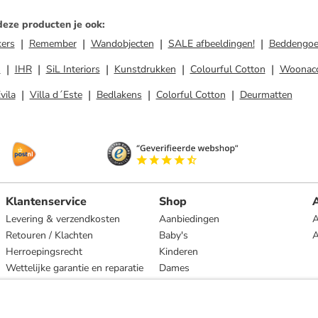
deze producten je ook
:
ers
Remember
Wandobjecten
SALE afbeeldingen!
Beddengoe
s
IHR
SiL Interiors
Kunstdrukken
Colourful Cotton
Woonacc
vila
Villa d´Este
Bedlakens
Colorful Cotton
Deurmatten
Klantenservice
Shop
A
Levering & verzendkosten
Aanbiedingen
A
Retouren / Klachten
Baby's
Herroepingsrecht
Kinderen
Wettelijke garantie en reparatie
Dames
Heren
Wonen
Merken