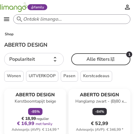
family
Shop
ABERTO DESIGN
1
Populariteit
Alle filters
Wonen
UITVERKOOP
Pasen
Kerstcadeaus
family
korting
Reeds in een ander winkelwagentje
ABERTO DESIGN
ABERTO DESIGN
Kerstboomtapijt beige
Hanglamp zwart - (B)80 x
(H)120 cm
-
85
%
-
84
%
€ 18,99
regulier
€ 16,99
€ 52,99
met family
Adviesprijs (AVP)
:
€ 114,99
*
Adviesprijs (AVP)
:
€ 346,99
*