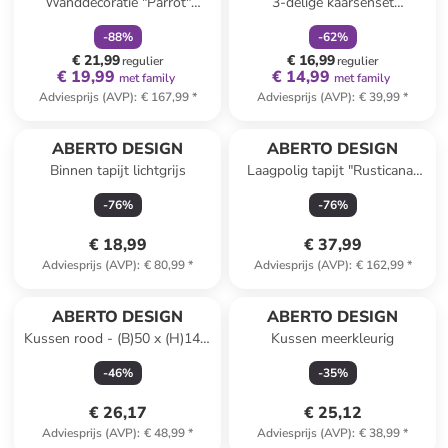
Wanddecoratie "Parrot"
3-delige kaarsenset
groen/rood/zwart - Ø 46 cm
crème/rood
-
88
%
-
62
%
€ 21,99
€ 16,99
regulier
regulier
€ 19,99
€ 14,99
met family
met family
Adviesprijs (AVP)
:
€ 167,99
*
Adviesprijs (AVP)
:
€ 39,99
*
ABERTO DESIGN
ABERTO DESIGN
Binnen tapijt lichtgrijs
Laagpolig tapijt "Rusticana"
crème
-
76
%
-
76
%
€ 18,99
€ 37,99
Adviesprijs (AVP)
:
€ 80,99
*
Adviesprijs (AVP)
:
€ 162,99
*
ABERTO DESIGN
ABERTO DESIGN
Kussen rood - (B)50 x (H)14 x
Kussen meerkleurig
(D)14 cm
-
46
%
-
35
%
€ 26,17
€ 25,12
Adviesprijs (AVP)
:
€ 48,99
*
Adviesprijs (AVP)
:
€ 38,99
*