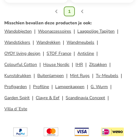
1
Misschien bevallen deze producten je ook
:
Wandobjecten
Woonaccessoires
Laagpolige Tapijten
Wandstickers
Wandrekken
Wandmeubels
OYOY living design
STOF France
Anticline
Colourful Cotton
House Nordic
IHR
Zitzakken
Kunstdrukken
Buitenlampen
Mint Rugs
Tv-Meubels
Profigarden
Profiline
Lampenkappen
G. Wurm
Garden Spirit
Clayre & Eef
Scandinavia Concept
Villa d´Este