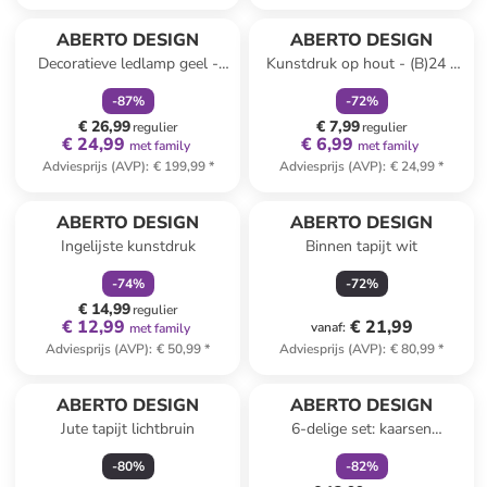
family
korting
family
korting
ABERTO DESIGN
ABERTO DESIGN
Decoratieve ledlamp geel -
Kunstdruk op hout - (B)24 x
(L)50 x (B)28 cm
(H)29 cm
-
87
%
-
72
%
€ 26,99
€ 7,99
regulier
regulier
€ 24,99
€ 6,99
met family
met family
Adviesprijs (AVP)
:
€ 199,99
*
Adviesprijs (AVP)
:
€ 24,99
*
family
korting
ABERTO DESIGN
ABERTO DESIGN
Ingelijste kunstdruk
Binnen tapijt wit
-
74
%
-
72
%
€ 14,99
regulier
€ 12,99
€ 21,99
vanaf
:
met family
Adviesprijs (AVP)
:
€ 50,99
*
Adviesprijs (AVP)
:
€ 80,99
*
family
korting
Reeds in een ander winkelwagentje
ABERTO DESIGN
ABERTO DESIGN
Jute tapijt lichtbruin
6-delige set: kaarsen
crème/groen/rood
-
80
%
-
82
%