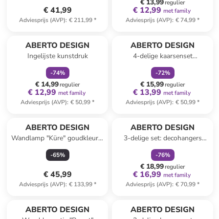
€ 13,99
regulier
€ 41,99
€ 12,99
met family
Adviesprijs (AVP)
:
€ 211,99
*
Adviesprijs (AVP)
:
€ 74,99
*
family
korting
family
korting
ABERTO DESIGN
ABERTO DESIGN
Ingelijste kunstdruk
4-delige kaarsenset
beige/rood/groen
-
74
%
-
72
%
€ 14,99
€ 15,99
regulier
regulier
€ 12,99
€ 13,99
met family
met family
Adviesprijs (AVP)
:
€ 50,99
*
Adviesprijs (AVP)
:
€ 50,99
*
family
korting
ABERTO DESIGN
ABERTO DESIGN
Wandlamp "Küre" goudkleurig
3-delige set: decohangers
- (B)15 x (H)15 x (D)15 cm
crème - (L)12 cm
-
65
%
-
76
%
€ 18,99
regulier
€ 45,99
€ 16,99
met family
Adviesprijs (AVP)
:
€ 133,99
*
Adviesprijs (AVP)
:
€ 70,99
*
family
korting
family
korting
ABERTO DESIGN
ABERTO DESIGN