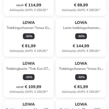
€ 114,99
€ 88,99
vanaf
:
Adviesprijs (AVP)
:
€ 250,00
*
Adviesprijs (AVP)
:
€ 180,00
*
LOWA
LOWA
Trekkingschoenen "Innox Evo
Leren trekkingschoenen
GTX" grijs
"Camino EVO GTX"
-
50
%
-
50
%
kaki/blauw
€ 81,99
€ 144,99
Adviesprijs (AVP)
:
€ 165,00
*
Adviesprijs (AVP)
:
€ 290,00
*
LOWA
LOWA
Trekkingboots "Trek Evo GTX"
Trekkingschoenen "Innox Evo
grijs
GTX" petrol
-
56
%
-
50
%
€ 109,99
€ 81,99
vanaf
:
Adviesprijs (AVP)
:
€ 250,00
*
Adviesprijs (AVP)
:
€ 165,00
*
LOWA
LOWA