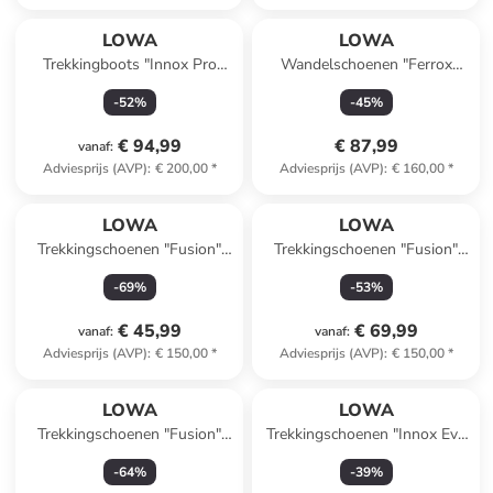
LOWA
LOWA
Trekkingboots "Innox Pro
Wandelschoenen "Ferrox
GTX" grijs
GTX" antraciet
-
52
%
-
45
%
€ 94,99
€ 87,99
vanaf
:
Adviesprijs (AVP)
:
€ 200,00
*
Adviesprijs (AVP)
:
€ 160,00
*
LOWA
LOWA
Trekkingschoenen "Fusion"
Trekkingschoenen "Fusion"
antraciet/grijs
turquoise
-
69
%
-
53
%
€ 45,99
€ 69,99
vanaf
:
vanaf
:
Adviesprijs (AVP)
:
€ 150,00
*
Adviesprijs (AVP)
:
€ 150,00
*
LOWA
LOWA
Trekkingschoenen "Fusion"
Trekkingschoenen "Innox Evo
blauw
GTX" donkerblauw
-
64
%
-
39
%