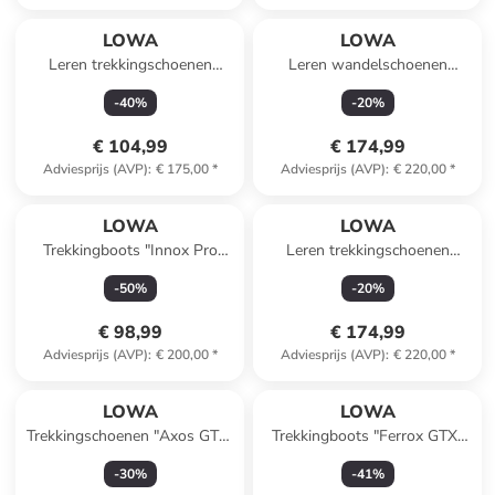
LOWA
LOWA
Leren trekkingschoenen
Leren wandelschoenen
"Taurus Pro GTX" antraciet
"Renegade GTX Mid Ws"
-
40
%
-
20
%
zwart
€ 104,99
€ 174,99
Adviesprijs (AVP)
:
€ 175,00
*
Adviesprijs (AVP)
:
€ 220,00
*
LOWA
LOWA
Trekkingboots "Innox Pro
Leren trekkingschoenen
GTX" blauw
"Renegade GTX Mid" zwart
-
50
%
-
20
%
€ 98,99
€ 174,99
Adviesprijs (AVP)
:
€ 200,00
*
Adviesprijs (AVP)
:
€ 220,00
*
LOWA
LOWA
Trekkingschoenen "Axos GTX"
Trekkingboots "Ferrox GTX"
citroengroen
blauw
-
30
%
-
41
%