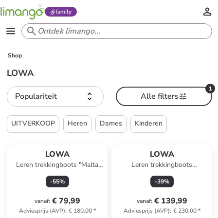
family
Shop
LOWA
1
Populariteit
Alle filters
UITVERKOOP
Heren
Dames
Kinderen
LOWA
LOWA
Leren trekkingboots "Malta
Leren trekkingboots
GTX" grijs
"Renegade EVO GTX"
-
55
%
-
39
%
€ 79,99
€ 139,99
vanaf
:
vanaf
:
Adviesprijs (AVP)
:
€ 180,00
*
Adviesprijs (AVP)
:
€ 230,00
*