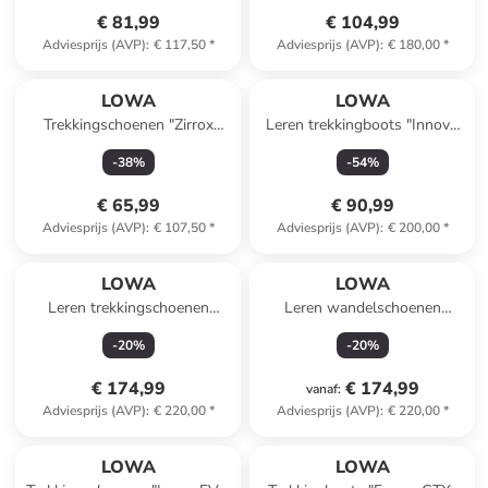
€ 81,99
€ 104,99
Adviesprijs (AVP)
:
€ 117,50
*
Adviesprijs (AVP)
:
€ 180,00
*
LOWA
LOWA
Trekkingschoenen "Zirrox
Leren trekkingboots "Innovo
GTX" turquoise
GTX" grijs
-
38
%
-
54
%
€ 65,99
€ 90,99
Adviesprijs (AVP)
:
€ 107,50
*
Adviesprijs (AVP)
:
€ 200,00
*
LOWA
LOWA
Leren trekkingschoenen
Leren wandelschoenen
"Renegade GTX Mid" bruin
"Renegade GTX Mid Ws"
-
20
%
-
20
%
zwart
€ 174,99
€ 174,99
vanaf
:
Adviesprijs (AVP)
:
€ 220,00
*
Adviesprijs (AVP)
:
€ 220,00
*
LOWA
LOWA