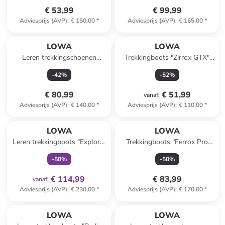
€ 53,99
€ 99,99
Adviesprijs (AVP)
:
€ 150,00
*
Adviesprijs (AVP)
:
€ 165,00
*
LOWA
LOWA
Leren trekkingschoenen
Trekkingboots "Zirrox GTX"
"Taurus Pro GTX" antraciet
zwart
-
42
%
-
52
%
€ 80,99
€ 51,99
vanaf
:
Adviesprijs (AVP)
:
€ 140,00
*
Adviesprijs (AVP)
:
€ 110,00
*
family
exclusief
LOWA
LOWA
Leren trekkingboots "Explorer
Trekkingboots "Ferrox Pro
II GTX" petrol
GTX" grijs
-
50
%
-
50
%
€ 114,99
€ 83,99
vanaf
:
Adviesprijs (AVP)
:
€ 230,00
*
Adviesprijs (AVP)
:
€ 170,00
*
LOWA
LOWA