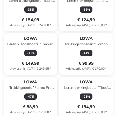
Leren trekkingboots "Badia
Leren trekkingschoenen
GTX" antraciet
"Randir GTX" blauw/groen
-
35
%
-
51
%
€ 154,99
€ 124,99
Adviesprijs (AVP)
:
€ 240,00
*
Adviesprijs (AVP)
:
€ 260,00
*
LOWA
LOWA
Leren wandelboots "Trekker"
Trekkingschoenen "Gorgon
bruin
GTX" blauw
-
39
%
-
41
%
€ 149,99
€ 99,99
Adviesprijs (AVP)
:
€ 249,95
*
Adviesprijs (AVP)
:
€ 170,00
*
LOWA
LOWA
Trekkingboots "Ferrox Pro
Leren trekkingboots "Tibet"
GTX" antraciet
lichtbruin
-
47
%
-
28
%
€ 88,99
€ 184,99
Adviesprijs (AVP)
:
€ 170,00
*
Adviesprijs (AVP)
:
€ 260,00
*