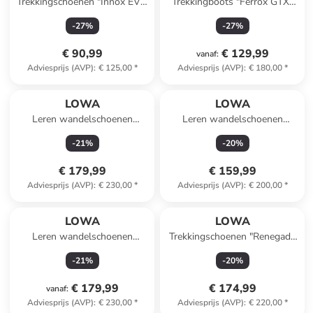
Trekkingschoenen "Innox EVO
Trekkingboots "Ferrox GTX"
GTX" donkerblauw/oranje
grijs
-
27
%
-
27
%
€ 90,99
€ 129,99
vanaf
:
Adviesprijs (AVP)
:
€ 125,00
*
Adviesprijs (AVP)
:
€ 180,00
*
LOWA
LOWA
Leren wandelschoenen
Leren wandelschoenen
"Renegade EV" grijs/turquoise
"Renegade Evo GTX"
-
21
%
-
20
%
donkerblauw/grijs
€ 179,99
€ 159,99
Adviesprijs (AVP)
:
€ 230,00
*
Adviesprijs (AVP)
:
€ 200,00
*
LOWA
LOWA
Leren wandelschoenen
Trekkingschoenen "Renegade
"Renegade" bruin
GTX Mid" kaki
-
21
%
-
20
%
€ 179,99
€ 174,99
vanaf
:
Adviesprijs (AVP)
:
€ 230,00
*
Adviesprijs (AVP)
:
€ 220,00
*