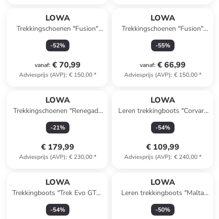
LOWA
LOWA
Trekkingschoenen "Fusion"
Trekkingschoenen "Fusion"
oranje/zwart
grijs/lichtroze
-
52
%
-
55
%
€ 70,99
€ 66,99
vanaf
:
vanaf
:
Adviesprijs (AVP)
:
€ 150,00
*
Adviesprijs (AVP)
:
€ 150,00
*
LOWA
LOWA
Trekkingschoenen "Renegade
Leren trekkingboots "Corvara
Evo GTX Mid" bruin
GTX" donkerblauw
-
21
%
-
54
%
€ 179,99
€ 109,99
Adviesprijs (AVP)
:
€ 230,00
*
Adviesprijs (AVP)
:
€ 240,00
*
LOWA
LOWA
Trekkingboots "Trek Evo GTX"
Leren trekkingboots "Malta
grijs
GTX" antraciet
-
54
%
-
50
%