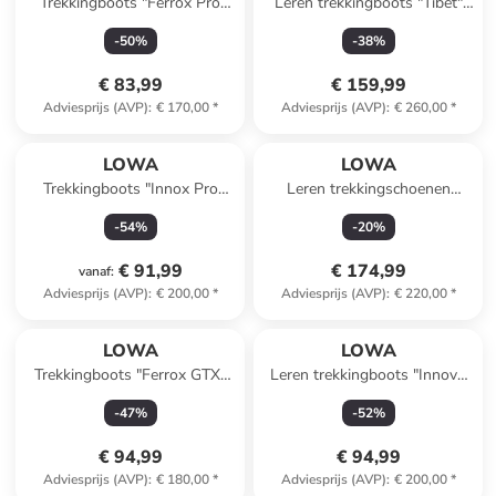
Trekkingboots "Ferrox Pro
Leren trekkingboots "Tibet"
GTX" grijs
lichtbruin
-
50
%
-
38
%
€ 83,99
€ 159,99
Adviesprijs (AVP)
:
€ 170,00
*
Adviesprijs (AVP)
:
€ 260,00
*
LOWA
LOWA
Trekkingboots "Innox Pro
Leren trekkingschoenen
GTX" blauw
"Renegade GTX Mid" zwart
-
54
%
-
20
%
€ 91,99
€ 174,99
vanaf
:
Adviesprijs (AVP)
:
€ 200,00
*
Adviesprijs (AVP)
:
€ 220,00
*
LOWA
LOWA
Trekkingboots "Ferrox GTX"
Leren trekkingboots "Innovo
blauw
GTX" grijs
-
47
%
-
52
%
€ 94,99
€ 94,99
Adviesprijs (AVP)
:
€ 180,00
*
Adviesprijs (AVP)
:
€ 200,00
*