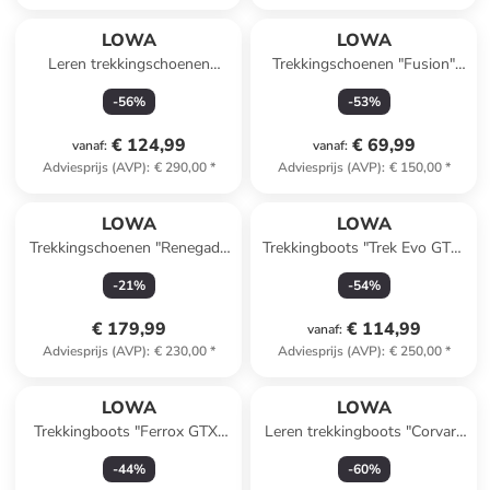
LOWA
LOWA
Leren trekkingschoenen
Trekkingschoenen "Fusion"
"Camino EVO GTX"
oranje/zwart
-
56
%
-
53
%
kaki/blauw
€ 124,99
€ 69,99
vanaf
:
vanaf
:
Adviesprijs (AVP)
:
€ 290,00
*
Adviesprijs (AVP)
:
€ 150,00
*
LOWA
LOWA
Trekkingschoenen "Renegade
Trekkingboots "Trek Evo GTX"
Evo GTX Mid" bruin
grijs
-
21
%
-
54
%
€ 179,99
€ 114,99
vanaf
:
Adviesprijs (AVP)
:
€ 230,00
*
Adviesprijs (AVP)
:
€ 250,00
*
LOWA
LOWA
Trekkingboots "Ferrox GTX"
Leren trekkingboots "Corvara
grijs
GTX" zwart
-
44
%
-
60
%