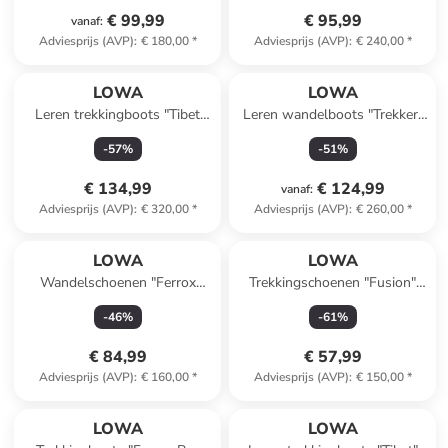
€ 99,99
€ 95,99
vanaf
:
Adviesprijs (AVP)
:
€ 180,00
*
Adviesprijs (AVP)
:
€ 240,00
*
LOWA
LOWA
Leren trekkingboots "Tibet
Leren wandelboots "Trekker"
GTX" lichtbruin
bruin
-
57
%
-
51
%
€ 134,99
€ 124,99
vanaf
:
Adviesprijs (AVP)
:
€ 320,00
*
Adviesprijs (AVP)
:
€ 260,00
*
LOWA
LOWA
Wandelschoenen "Ferrox
Trekkingschoenen "Fusion"
GTX" antraciet
blauw
-
46
%
-
61
%
€ 84,99
€ 57,99
Adviesprijs (AVP)
:
€ 160,00
*
Adviesprijs (AVP)
:
€ 150,00
*
LOWA
LOWA