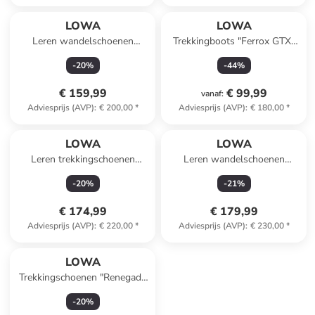
LOWA
LOWA
Leren wandelschoenen
Trekkingboots "Ferrox GTX"
"Renegade Evo GTX"
grijs
-
20
%
-
44
%
donkerblauw/grijs
€ 159,99
€ 99,99
vanaf
:
Adviesprijs (AVP)
:
€ 200,00
*
Adviesprijs (AVP)
:
€ 180,00
*
LOWA
LOWA
Leren trekkingschoenen
Leren wandelschoenen
"Renegade GTX Mid" bruin
"Renegade" bruin
-
20
%
-
21
%
€ 174,99
€ 179,99
Adviesprijs (AVP)
:
€ 220,00
*
Adviesprijs (AVP)
:
€ 230,00
*
LOWA
Trekkingschoenen "Renegade
GTX Mid" kaki
-
20
%