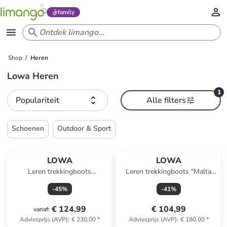
family
Shop
Heren
Lowa Heren
1
Populariteit
Alle filters
Schoenen
Outdoor & Sport
LOWA
LOWA
Leren trekkingboots
Leren trekkingboots "Malta
"Renegade EVO GTX"
GTX" antraciet
-
45
%
-
41
%
€ 124,99
€ 104,99
vanaf
:
Adviesprijs (AVP)
:
€ 230,00
*
Adviesprijs (AVP)
:
€ 180,00
*