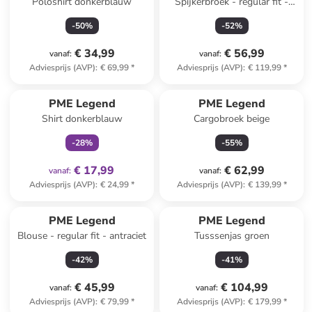
Poloshirt donkerblauw
Spijkerbroek - regular fit -
lichtblauw
-
50
%
-
52
%
€ 34,99
€ 56,99
vanaf
:
vanaf
:
Adviesprijs (AVP)
:
€ 69,99
*
Adviesprijs (AVP)
:
€ 119,99
*
family
exclusief
PME Legend
PME Legend
Shirt donkerblauw
Cargobroek beige
-
28
%
-
55
%
€ 17,99
€ 62,99
vanaf
:
vanaf
:
Adviesprijs (AVP)
:
€ 24,99
*
Adviesprijs (AVP)
:
€ 139,99
*
PME Legend
PME Legend
Blouse - regular fit - antraciet
Tusssenjas groen
-
42
%
-
41
%
€ 45,99
€ 104,99
vanaf
:
vanaf
:
Adviesprijs (AVP)
:
€ 79,99
*
Adviesprijs (AVP)
:
€ 179,99
*