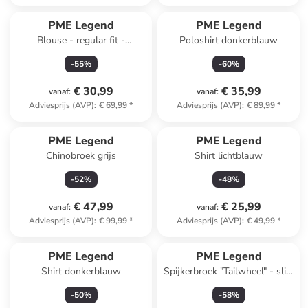
PME Legend
PME Legend
Blouse - regular fit -
Poloshirt donkerblauw
donkergroen
-
55
%
-
60
%
€ 30,99
€ 35,99
vanaf
:
vanaf
:
Adviesprijs (AVP)
:
€ 69,99
*
Adviesprijs (AVP)
:
€ 89,99
*
PME Legend
PME Legend
Chinobroek grijs
Shirt lichtblauw
-
52
%
-
48
%
€ 47,99
€ 25,99
vanaf
:
vanaf
:
Adviesprijs (AVP)
:
€ 99,99
*
Adviesprijs (AVP)
:
€ 49,99
*
PME Legend
PME Legend
Shirt donkerblauw
Spijkerbroek "Tailwheel" - slim
fit - lichtblauw
-
50
%
-
58
%