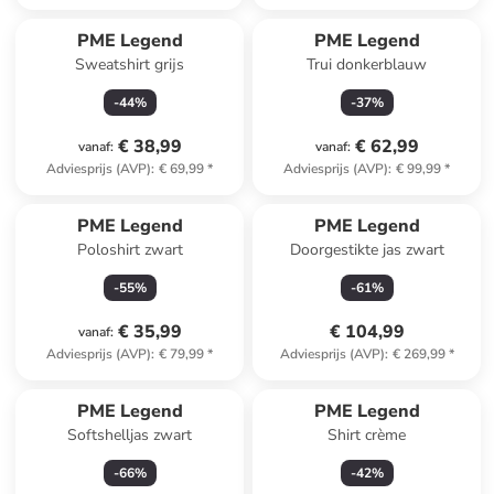
PME Legend
PME Legend
Sweatshirt grijs
Trui donkerblauw
-
44
%
-
37
%
€ 38,99
€ 62,99
vanaf
:
vanaf
:
Adviesprijs (AVP)
:
€ 69,99
*
Adviesprijs (AVP)
:
€ 99,99
*
PME Legend
PME Legend
Poloshirt zwart
Doorgestikte jas zwart
-
55
%
-
61
%
€ 35,99
€ 104,99
vanaf
:
Adviesprijs (AVP)
:
€ 79,99
*
Adviesprijs (AVP)
:
€ 269,99
*
PME Legend
PME Legend
Softshelljas zwart
Shirt crème
-
66
%
-
42
%