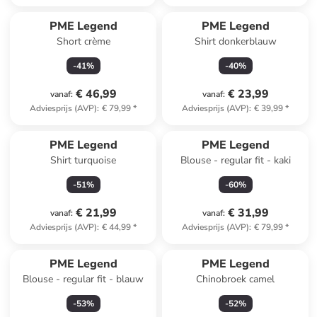
PME Legend
PME Legend
Short crème
Shirt donkerblauw
-
41
%
-
40
%
€ 46,99
€ 23,99
vanaf
:
vanaf
:
Adviesprijs (AVP)
:
€ 79,99
*
Adviesprijs (AVP)
:
€ 39,99
*
PME Legend
PME Legend
Shirt turquoise
Blouse - regular fit - kaki
-
51
%
-
60
%
€ 21,99
€ 31,99
vanaf
:
vanaf
:
Adviesprijs (AVP)
:
€ 44,99
*
Adviesprijs (AVP)
:
€ 79,99
*
PME Legend
PME Legend
Blouse - regular fit - blauw
Chinobroek camel
-
53
%
-
52
%