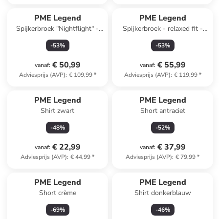
PME Legend
PME Legend
Spijkerbroek "Nightflight" -
Spijkerbroek - relaxed fit -
regular fit - donkerblauw
donkerblauw
-
53
%
-
53
%
€ 50,99
€ 55,99
vanaf
:
vanaf
:
Adviesprijs (AVP)
:
€ 109,99
*
Adviesprijs (AVP)
:
€ 119,99
*
PME Legend
PME Legend
Shirt zwart
Short antraciet
-
48
%
-
52
%
€ 22,99
€ 37,99
vanaf
:
vanaf
:
Adviesprijs (AVP)
:
€ 44,99
*
Adviesprijs (AVP)
:
€ 79,99
*
PME Legend
PME Legend
Short crème
Shirt donkerblauw
-
69
%
-
46
%