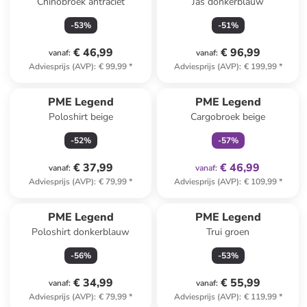
Chinobroek antraciet
Jas donkerblauw
-
53
%
-
51
%
€ 46,99
€ 96,99
vanaf
:
vanaf
:
Adviesprijs (AVP)
:
€ 99,99
*
Adviesprijs (AVP)
:
€ 199,99
*
family
exclusief
PME Legend
PME Legend
Poloshirt beige
Cargobroek beige
-
52
%
-
57
%
€ 37,99
€ 46,99
vanaf
:
vanaf
:
Adviesprijs (AVP)
:
€ 79,99
*
Adviesprijs (AVP)
:
€ 109,99
*
PME Legend
PME Legend
Poloshirt donkerblauw
Trui groen
-
56
%
-
53
%
€ 34,99
€ 55,99
vanaf
:
vanaf
:
Adviesprijs (AVP)
:
€ 79,99
*
Adviesprijs (AVP)
:
€ 119,99
*