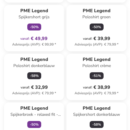
family
exclusief
PME Legend
PME Legend
Spijkershort grijs
Poloshirt groen
-
50
%
-
50
%
€ 49,99
€ 39,99
vanaf
:
vanaf
:
Adviesprijs (AVP)
:
€ 99,99
*
Adviesprijs (AVP)
:
€ 79,99
*
PME Legend
PME Legend
Poloshirt donkerblauw
Poloshirt crème
-
58
%
-
51
%
€ 32,99
€ 38,99
vanaf
:
vanaf
:
Adviesprijs (AVP)
:
€ 79,99
*
Adviesprijs (AVP)
:
€ 79,99
*
family
exclusief
PME Legend
PME Legend
Spijkerbroek - relaxed fit -
Spijkershort donkerblauw
blauw
-
50
%
-
58
%