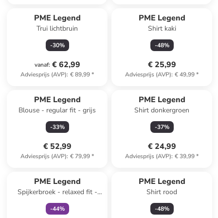
PME Legend
PME Legend
Trui lichtbruin
Shirt kaki
-
30
%
-
48
%
€ 62,99
€ 25,99
vanaf
:
Adviesprijs (AVP)
:
€ 89,99
*
Adviesprijs (AVP)
:
€ 49,99
*
PME Legend
PME Legend
Blouse - regular fit - grijs
Shirt donkergroen
-
33
%
-
37
%
€ 52,99
€ 24,99
Adviesprijs (AVP)
:
€ 79,99
*
Adviesprijs (AVP)
:
€ 39,99
*
family
exclusief
PME Legend
PME Legend
Spijkerbroek - relaxed fit -
Shirt rood
grijs
-
44
%
-
48
%