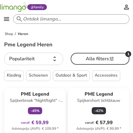
family
Shop
Heren
Pme Legend Heren
1
Populariteit
Alle filters
Kleding
Schoenen
Outdoor & Sport
Accessoires
family
exclusief
PME Legend
PME Legend
Spijkerbroek "Nightflight" -
Spijkershort lichtblauw
regular fit - blauw
-
45
%
-
42
%
€ 59,99
€ 57,99
vanaf
:
vanaf
:
Adviesprijs (AVP)
:
€ 109,99
*
Adviesprijs (AVP)
:
€ 99,99
*