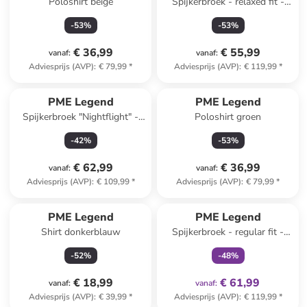
Poloshirt beige
Spijkerbroek - relaxed fit -
lichtblauw
-
53
%
-
53
%
€ 36,99
€ 55,99
vanaf
:
vanaf
:
Adviesprijs (AVP)
:
€ 79,99
*
Adviesprijs (AVP)
:
€ 119,99
*
PME Legend
PME Legend
Spijkerbroek "Nightflight" -
Poloshirt groen
regular fit - donkerblauw
-
42
%
-
53
%
€ 62,99
€ 36,99
vanaf
:
vanaf
:
Adviesprijs (AVP)
:
€ 109,99
*
Adviesprijs (AVP)
:
€ 79,99
*
family
exclusief
PME Legend
PME Legend
Shirt donkerblauw
Spijkerbroek - regular fit -
donkerblauw
-
52
%
-
48
%
€ 18,99
€ 61,99
vanaf
:
vanaf
:
Adviesprijs (AVP)
:
€ 39,99
*
Adviesprijs (AVP)
:
€ 119,99
*