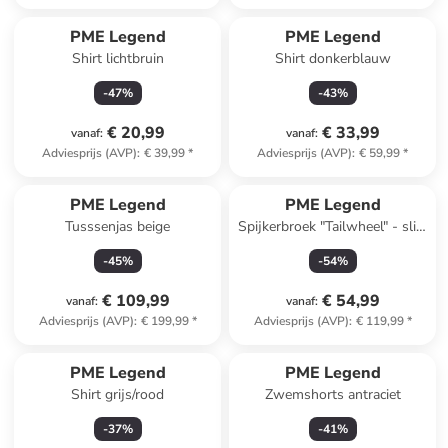
PME Legend
PME Legend
Shirt lichtbruin
Shirt donkerblauw
-
47
%
-
43
%
€ 20,99
€ 33,99
vanaf
:
vanaf
:
Adviesprijs (AVP)
:
€ 39,99
*
Adviesprijs (AVP)
:
€ 59,99
*
PME Legend
PME Legend
Tusssenjas beige
Spijkerbroek "Tailwheel" - slim
fit - donkerblauw
-
45
%
-
54
%
€ 109,99
€ 54,99
vanaf
:
vanaf
:
Adviesprijs (AVP)
:
€ 199,99
*
Adviesprijs (AVP)
:
€ 119,99
*
PME Legend
PME Legend
Shirt grijs/rood
Zwemshorts antraciet
-
37
%
-
41
%