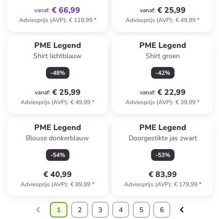
€ 66,99
€ 25,99
vanaf
:
vanaf
:
Adviesprijs (AVP)
:
€ 119,99
*
Adviesprijs (AVP)
:
€ 49,99
*
PME Legend
PME Legend
Shirt lichtblauw
Shirt groen
-
48
%
-
42
%
€ 25,99
€ 22,99
vanaf
:
vanaf
:
Adviesprijs (AVP)
:
€ 49,99
*
Adviesprijs (AVP)
:
€ 39,99
*
PME Legend
PME Legend
Blouse donkerblauw
Doorgestikte jas zwart
-
54
%
-
53
%
€ 40,99
€ 83,99
Adviesprijs (AVP)
:
€ 89,99
*
Adviesprijs (AVP)
:
€ 179,99
*
1
2
3
4
5
6