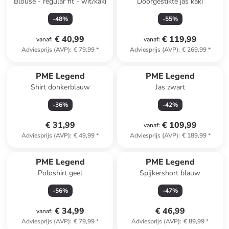
Blouse - regular fit - wit/kaki
Doorgestikte jas kaki
-
48
%
-
55
%
€ 40,99
€ 119,99
vanaf
:
vanaf
:
Adviesprijs (AVP)
:
€ 79,99
*
Adviesprijs (AVP)
:
€ 269,99
*
PME Legend
PME Legend
Shirt donkerblauw
Jas zwart
-
36
%
-
42
%
€ 31,99
€ 109,99
vanaf
:
Adviesprijs (AVP)
:
€ 49,99
*
Adviesprijs (AVP)
:
€ 189,99
*
PME Legend
PME Legend
Poloshirt geel
Spijkershort blauw
-
56
%
-
47
%
€ 34,99
€ 46,99
vanaf
:
Adviesprijs (AVP)
:
€ 79,99
*
Adviesprijs (AVP)
:
€ 89,99
*