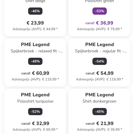
Shirt beige
Poloshirt groen
-
46
%
-
53
%
€ 23,99
€ 36,99
vanaf
:
Adviesprijs (AVP)
:
€ 44,99
*
Adviesprijs (AVP)
:
€ 79,99
*
PME Legend
PME Legend
Spijkerbroek - relaxed fit -
Spijkerbroek - regular fit -
blauw
beige
-
49
%
-
54
%
€ 60,99
€ 54,99
vanaf
:
vanaf
:
Adviesprijs (AVP)
:
€ 119,99
*
Adviesprijs (AVP)
:
€ 119,99
*
PME Legend
PME Legend
Poloshirt turquoise
Shirt donkergroen
-
52
%
-
45
%
€ 32,99
€ 21,99
vanaf
:
vanaf
:
Adviesprijs (AVP)
:
€ 69,99
*
Adviesprijs (AVP)
:
€ 39,99
*