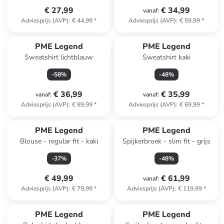
€ 27,99
€ 34,99
vanaf
:
Adviesprijs (AVP)
:
€ 44,99
*
Adviesprijs (AVP)
:
€ 59,99
*
PME Legend
PME Legend
Sweatshirt lichtblauw
Sweatshirt kaki
-
58
%
-
48
%
€ 36,99
€ 35,99
vanaf
:
vanaf
:
Adviesprijs (AVP)
:
€ 89,99
*
Adviesprijs (AVP)
:
€ 69,99
*
PME Legend
PME Legend
Blouse - regular fit - kaki
Spijkerbroek - slim fit - grijs
-
37
%
-
48
%
€ 49,99
€ 61,99
vanaf
:
Adviesprijs (AVP)
:
€ 79,99
*
Adviesprijs (AVP)
:
€ 119,99
*
PME Legend
PME Legend