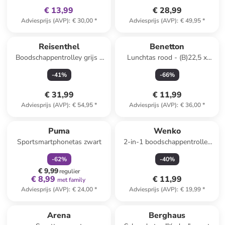
€ 13,99
€ 28,99
Adviesprijs (AVP)
:
€ 30,00
*
Adviesprijs (AVP)
:
€ 49,95
*
Reeds in een ander winkelwagentje
Reisenthel
Benetton
Boodschappentrolley grijs -
Lunchtas rood - (B)22,5 x
(B)34 x (H)60 x (D)24 cm
(H)27 x (D)14 cm
-
41
%
-
66
%
€ 31,99
€ 11,99
Adviesprijs (AVP)
:
€ 54,95
*
Adviesprijs (AVP)
:
€ 36,00
*
family
korting
Puma
Wenko
Sportsmartphonetas zwart
2-in-1 boodschappentrolley
lichtblauw - (B)32 x (H)50 x
-
62
%
-
40
%
(D)15 cm
€ 9,99
regulier
€ 8,99
€ 11,99
met family
Adviesprijs (AVP)
:
€ 24,00
*
Adviesprijs (AVP)
:
€ 19,99
*
family
exclusief
Arena
Berghaus