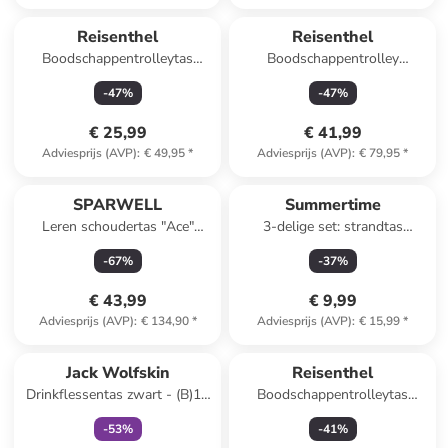
Reisenthel
Reisenthel
Boodschappentrolleytas
Boodschappentrolley
beige/zwart - (B)34 x (H)60 x
beige/zwart - (B)43 x (H)53 x
-
47
%
-
47
%
(D)24 cm
(T)21 cm
€ 25,99
€ 41,99
Adviesprijs (AVP)
:
€ 49,95
*
Adviesprijs (AVP)
:
€ 79,95
*
SPARWELL
Summertime
Leren schoudertas "Ace"
3-delige set: strandtas
antraciet - (B)37 x (H)28 x
(verrassingsproduct)
-
67
%
-
37
%
(D)8 cm
€ 43,99
€ 9,99
Adviesprijs (AVP)
:
€ 134,90
*
Adviesprijs (AVP)
:
€ 15,99
*
family
exclusief
Jack Wolfskin
Reisenthel
Drinkflessentas zwart - (B)10
Boodschappentrolleytas
x (H)26 x (D)10 cm
zwart/wit - (B)34 x (H)60 x
-
53
%
-
41
%
(D)24 cm