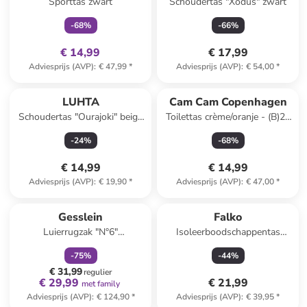
Sporttas zwart
Schoudertas "Xodus" zwart
-
68
%
-
66
%
€ 14,99
€ 17,99
Adviesprijs (AVP)
:
€ 47,99
*
Adviesprijs (AVP)
:
€ 54,00
*
LUHTA
Cam Cam Copenhagen
Schoudertas "Ourajoki" beige
Toilettas crème/oranje - (B)27
- (B)13 x (H)18 x (D)2 cm
x (H)16 x (D)12 cm
-
24
%
-
68
%
€ 14,99
€ 14,99
Adviesprijs (AVP)
:
€ 19,90
*
Adviesprijs (AVP)
:
€ 47,00
*
family
korting
Gesslein
Falko
Luierrugzak "N°6"
Isoleerboodschappentas
antraciet/meerkleurig
"Falko" donkerblauw - (B)48 x
-
75
%
-
44
%
(H)27 x (D)28 cm
€ 31,99
regulier
€ 29,99
€ 21,99
met family
Adviesprijs (AVP)
:
€ 124,90
*
Adviesprijs (AVP)
:
€ 39,95
*