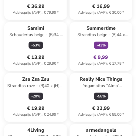
€ 36,99
€ 16,99
Adviesprijs (AVP)
:
€ 79,99
*
Adviesprijs (AVP)
:
€ 30,00
*
family
exclusief
Samimi
Summertime
Schoudertas beige - (B)34 x
Strandtas beige - (B)44 x
(H)27 x (D)8 cm
(H)33 x (D)14 cm
-
53
%
-
43
%
(verrassingsproduct)
€ 13,99
€ 9,99
Adviesprijs (AVP)
:
€ 29,90
*
Adviesprijs (AVP)
:
€ 17,78
*
Zsa Zsa Zsu
Really Nice Things
Strandtas roze - (B)40 x (H)40
Yogamattas "Alma"
cm
wit/groen/rood - (L)71 x (B)20
-
20
%
-
58
%
cm
€ 19,99
€ 22,99
Adviesprijs (AVP)
:
€ 24,99
*
Adviesprijs (AVP)
:
€ 55,00
*
family
exclusief
4Living
armedangels