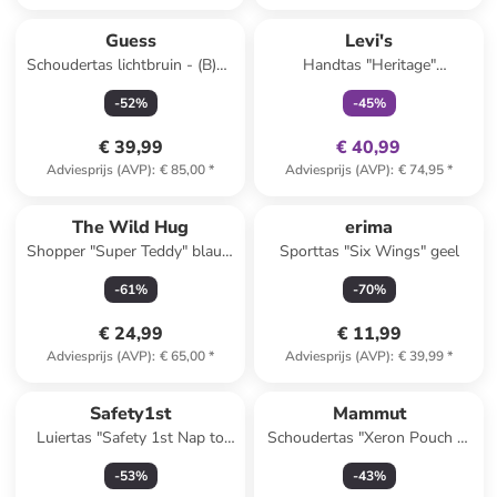
family
exclusief
Guess
Levi's
Schoudertas lichtbruin - (B)19
Handtas "Heritage"
x (H)23 x (D)2 cm
donkerblauw - (B)36 x (H)40,3
-
52
%
-
45
%
x (D)16 cm - 23 l
€ 39,99
€ 40,99
Adviesprijs (AVP)
:
€ 85,00
*
Adviesprijs (AVP)
:
€ 74,95
*
Reeds in een ander winkelwagentje
The Wild Hug
erima
Shopper "Super Teddy" blauw
Sporttas "Six Wings" geel
- (B)59 x (H)46 x (D)10 cm
-
61
%
-
70
%
€ 24,99
€ 11,99
Adviesprijs (AVP)
:
€ 65,00
*
Adviesprijs (AVP)
:
€ 39,99
*
Safety1st
Mammut
Luiertas "Safety 1st Nap to
Schoudertas "Xeron Pouch 1"
Go" grijs
zwart
-
53
%
-
43
%