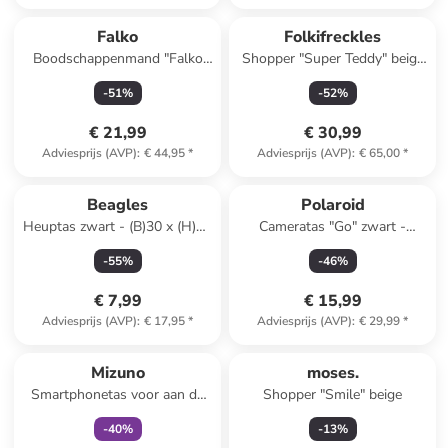
Falko
Folkifreckles
Boodschappenmand "Falko
Shopper "Super Teddy" beige
Duo" donkerblauw - (B)48 x
- (B)59 x (H)46 x (D)10 cm
-
51
%
-
52
%
(H)27 x (D)28 cm
€ 21,99
€ 30,99
Adviesprijs (AVP)
:
€ 44,95
*
Adviesprijs (AVP)
:
€ 65,00
*
Beagles
Polaroid
Heuptas zwart - (B)30 x (H)15
Cameratas "Go" zwart -
cm
(B)14,5 x (H)21 x (D)12 cm
-
55
%
-
46
%
€ 7,99
€ 15,99
Adviesprijs (AVP)
:
€ 17,95
*
Adviesprijs (AVP)
:
€ 29,99
*
family
exclusief
Mizuno
moses.
Smartphonetas voor aan de
Shopper "Smile" beige
arm citroengroen/zwart -
-
40
%
-
13
%
(B)10 x (H)19 x (D)2 cm