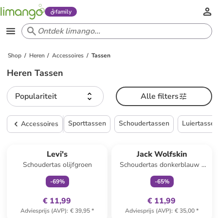
family
Shop
Heren
Accessoires
Tassen
Heren Tassen
Populariteit
Alle filters
Sporttassen
Schoudertassen
Luiertasse
Accessoires
family
exclusief
family
exclusief
Levi's
Jack Wolfskin
Schoudertas olijfgroen
Schoudertas donkerblauw -
(B)23 x (H)18 cm
-
69
%
-
65
%
€ 11,99
€ 11,99
Adviesprijs (AVP)
:
€ 39,95
*
Adviesprijs (AVP)
:
€ 35,00
*