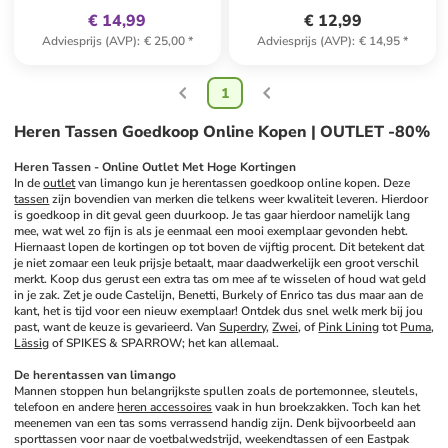
€ 14,99
€ 12,99
Adviesprijs (AVP)
:
€ 25,00
*
Adviesprijs (AVP)
:
€ 14,95
*
1
Heren Tassen Goedkoop Online Kopen | OUTLET -80%
Heren Tassen - Online Outlet Met Hoge Kortingen
In de 
outlet
 van limango kun je herentassen goedkoop online kopen. Deze 
tassen
 zijn bovendien van merken die telkens weer kwaliteit leveren. Hierdoor 
is goedkoop in dit geval geen duurkoop. Je tas gaar hierdoor namelijk lang 
mee, wat wel zo fijn is als je eenmaal een mooi exemplaar gevonden hebt. 
Hiernaast lopen de kortingen op tot boven de vijftig procent. Dit betekent dat 
je niet zomaar een leuk prijsje betaalt, maar daadwerkelijk een groot verschil 
merkt. Koop dus gerust een extra tas om mee af te wisselen of houd wat geld 
in je zak. Zet je oude Castelijn, Benetti, Burkely of Enrico tas dus maar aan de 
kant, het is tijd voor een nieuw exemplaar! Ontdek dus snel welk merk bij jou 
past, want de keuze is gevarieerd. Van 
Superdry
, 
Zwei
, of 
Pink Lining
 tot 
Puma
, 
Lässig
 of SPIKES & SPARROW; het kan allemaal.
De herentassen van limango
Mannen stoppen hun belangrijkste spullen zoals de portemonnee, sleutels, 
telefoon en andere 
heren accessoires
 vaak in hun broekzakken. Toch kan het 
meenemen van een tas soms verrassend handig zijn. Denk bijvoorbeeld aan 
sporttassen voor naar de voetbalwedstrijd, weekendtassen of een Eastpak 