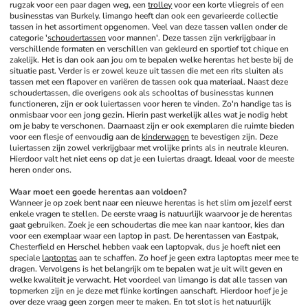
rugzak voor een paar dagen weg, een 
trolley
 voor een korte vliegreis of een 
businesstas van Burkely. limango heeft dan ook een gevarieerde collectie 
tassen in het assortiment opgenomen. Veel van deze tassen vallen onder de 
categorie '
schoudertassen
 voor mannen'. Deze tassen zijn verkrijgbaar in 
verschillende formaten en verschillen van gekleurd en sportief tot chique en 
zakelijk. Het is dan ook aan jou om te bepalen welke herentas het beste bij de 
situatie past. Verder is er zowel keuze uit tassen die met een rits sluiten als 
tassen met een flapover en variëren de tassen ook qua materiaal. Naast deze 
schoudertassen, die overigens ook als schooltas of businesstas kunnen 
functioneren, zijn er ook luiertassen voor heren te vinden. Zo'n handige tas is 
onmisbaar voor een jong gezin. Hierin past werkelijk alles wat je nodig hebt 
om je baby te verschonen. Daarnaast zijn er ook exemplaren die ruimte bieden 
voor een flesje of eenvoudig aan de 
kinderwagen
 te bevestigen zijn. Deze 
luiertassen zijn zowel verkrijgbaar met vrolijke prints als in neutrale kleuren. 
Hierdoor valt het niet eens op dat je een luiertas draagt. Ideaal voor de meeste 
heren onder ons.
Waar moet een goede herentas aan voldoen?
Wanneer je op zoek bent naar een nieuwe herentas is het slim om jezelf eerst 
enkele vragen te stellen. De eerste vraag is natuurlijk waarvoor je de herentas 
gaat gebruiken. Zoek je een schoudertas die mee kan naar kantoor, kies dan 
voor een exemplaar waar een laptop in past. De herentassen van Eastpak, 
Chesterfield en Herschel hebben vaak een laptopvak, dus je hoeft niet een 
speciale 
laptoptas
 aan te schaffen. Zo hoef je geen extra laptoptas meer mee te 
dragen. Vervolgens is het belangrijk om te bepalen wat je uit wilt geven en 
welke kwaliteit je verwacht. Het voordeel van limango is dat alle tassen van 
topmerken zijn en je deze met flinke kortingen aanschaft. Hierdoor hoef je je 
over deze vraag geen zorgen meer te maken. En tot slot is het natuurlijk 