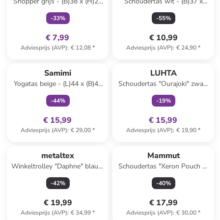
Shopper grijs - (B)38 x (H)28
Schoudertas wit - (B)37 x
x (D)20 cm
(H)38 cm
-
33
%
-
55
%
€ 7,99
€ 10,99
Adviesprijs (AVP)
:
€ 12,08
*
Adviesprijs (AVP)
:
€ 24,90
*
family
exclusief
family
exclusief
Samimi
LUHTA
Yogatas beige - (L)44 x (B)44
Schoudertas "Ourajoki" zwart
cm
- (B)13 x (H)18 x (D)2 cm
-
44
%
-
19
%
€ 15,99
€ 15,99
Adviesprijs (AVP)
:
€ 29,00
*
Adviesprijs (AVP)
:
€ 19,90
*
metaltex
Mammut
Winkeltrolley "Daphne" blauw
Schoudertas "Xeron Pouch 1"
- 40 l
beige
-
42
%
-
40
%
€ 19,99
€ 17,99
Adviesprijs (AVP)
:
€ 34,99
*
Adviesprijs (AVP)
:
€ 30,00
*