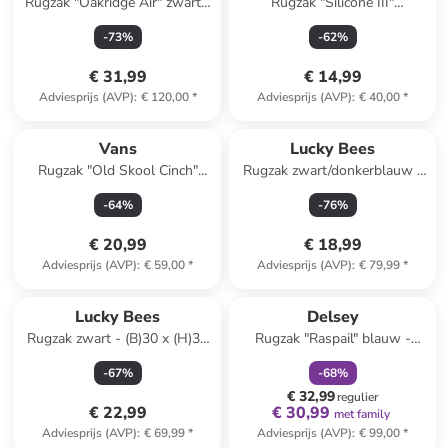
Rugzak "Oakridge Air" zwart -
Rugzak "Silicone III"
20 l
roze/zwart - (B)25,5 x (H)45 x
-
73
%
-
62
%
(D)12 cm
€ 31,99
€ 14,99
Adviesprijs (AVP)
:
€ 120,00
*
Adviesprijs (AVP)
:
€ 40,00
*
Vans
Lucky Bees
Rugzak "Old Skool Cinch"
Rugzak zwart/donkerblauw -
zwart - (B)33 x (H)51 x (D)15
(B)30 x (H)35 x (D)13 cm
-
64
%
-
76
%
cm
€ 20,99
€ 18,99
Adviesprijs (AVP)
:
€ 59,00
*
Adviesprijs (AVP)
:
€ 79,99
*
family
korting
Lucky Bees
Delsey
Rugzak zwart - (B)30 x (H)35
Rugzak "Raspail" blauw -
x (D)13 cm
(B)30 x (H)48 x (D)17 cm
-
67
%
-
68
%
€ 32,99
regulier
€ 22,99
€ 30,99
met family
Adviesprijs (AVP)
:
€ 69,99
*
Adviesprijs (AVP)
:
€ 99,00
*