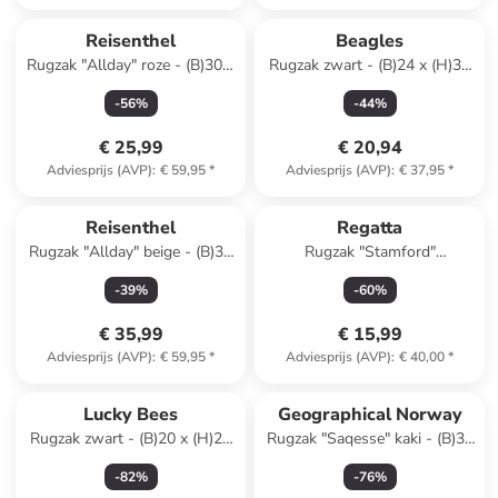
Reisenthel
Beagles
Rugzak "Allday" roze - (B)30 x
Rugzak zwart - (B)24 x (H)38
(H)39 x (D)13 cm
x (D)14 cm
-
56
%
-
44
%
€ 25,99
€ 20,94
Adviesprijs (AVP)
:
€ 59,95
*
Adviesprijs (AVP)
:
€ 37,95
*
Reisenthel
Regatta
Rugzak "Allday" beige - (B)30
Rugzak "Stamford"
x (H)39 x (D)13 cm
donkerblauw/wit - 20 l
-
39
%
-
60
%
€ 35,99
€ 15,99
Adviesprijs (AVP)
:
€ 59,95
*
Adviesprijs (AVP)
:
€ 40,00
*
Lucky Bees
Geographical Norway
Rugzak zwart - (B)20 x (H)23
Rugzak "Saqesse" kaki - (B)33
x (D)10 cm
x (H)42 x (D)15 cm
-
82
%
-
76
%