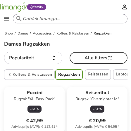
family
Shop
Dames
Accessoires
Koffers & Reistassen
Rugzakken
Dames Rugzakken
Populariteit
Alle filters
Reistassen
Laptopt
Koffers & Reistassen
Rugzakken
Puccini
Reisenthel
Rugzak "XL Easy Pack"
Rugzak "Overnighter M"
donkerblauw - (B)40 x (H)55 x
donkerblauw - (B)30 x (H)41 x
-
61
%
-
61
%
(D)20 cm
(D)15 cm
€ 42,99
€ 20,99
Adviesprijs (AVP)
:
€ 112,41
*
Adviesprijs (AVP)
:
€ 54,95
*