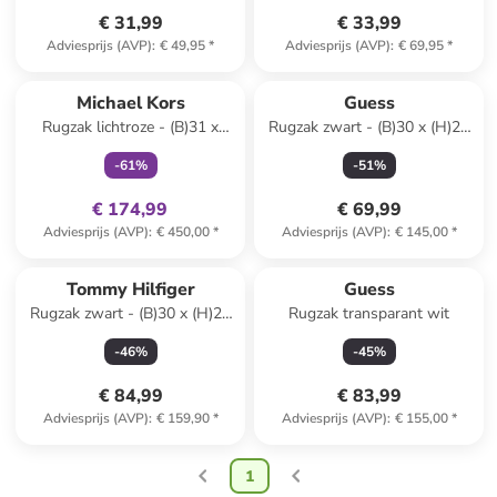
€ 31,99
€ 33,99
Adviesprijs (AVP)
:
€ 49,95
*
Adviesprijs (AVP)
:
€ 69,95
*
family
exclusief
Michael Kors
Guess
Rugzak lichtroze - (B)31 x
Rugzak zwart - (B)30 x (H)26
(H)25 x (D)14 cm
x (D)9 cm
-
61
%
-
51
%
€ 174,99
€ 69,99
Adviesprijs (AVP)
:
€ 450,00
*
Adviesprijs (AVP)
:
€ 145,00
*
Tommy Hilfiger
Guess
Rugzak zwart - (B)30 x (H)24
Rugzak transparant wit
x (D)12 cm
-
46
%
-
45
%
€ 84,99
€ 83,99
Adviesprijs (AVP)
:
€ 159,90
*
Adviesprijs (AVP)
:
€ 155,00
*
1