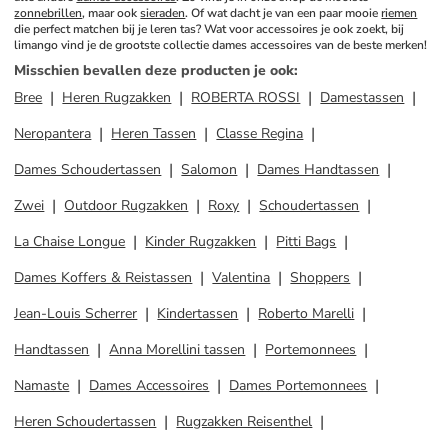
zonnebrillen
, maar ook 
sieraden
. Of wat dacht je van een paar mooie 
riemen
die perfect matchen bij je leren tas? Wat voor accessoires je ook zoekt, bij 
limango vind je de grootste collectie dames accessoires van de beste merken!
Misschien bevallen deze producten je ook
:
Bree
Heren Rugzakken
ROBERTA ROSSI
Damestassen
Neropantera
Heren Tassen
Classe Regina
Dames Schoudertassen
Salomon
Dames Handtassen
Zwei
Outdoor Rugzakken
Roxy
Schoudertassen
La Chaise Longue
Kinder Rugzakken
Pitti Bags
Dames Koffers & Reistassen
Valentina
Shoppers
Jean-Louis Scherrer
Kindertassen
Roberto Marelli
Handtassen
Anna Morellini tassen
Portemonnees
Namaste
Dames Accessoires
Dames Portemonnees
Heren Schoudertassen
Rugzakken Reisenthel