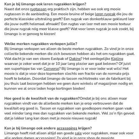
Kan je bij limango ook leren rugzakken krijgen?
Naast dat onze 
rugtassen
 erg praktisch zijn, hebben we ook erg mooie 
rugtassen in de aanbieding. Een mooie bruine of beige 
leren rugzak
 die jou de 
perfecte klassieke uitstraling geeft? Een rugzak van donkerblauw gekleurd leer 
die jouw outfit helemaal afmaakt? Een rugtas van leer met een mooie textuur 
die jouw rugzak nóg meer klasse geeft? Wat voor leren rugzak je ook zoekt, bij 
limango is er genoeg te kiezen!
Welke merken rugzakken verkopen jullie?
Bij limango verkopen we alleen de beste merken rugzakken. Zo vind je in onze 
collectie bekende merken die zich bewezen hebben als het om rugzakken gaat. 
Wat dacht je van een stoere Eastpak of 
Dakine
? Het oerdegelijke 
Kipling
waarvan je zeker weet dat je er 10 jaar lang plezier aan gaat beleven? Of juist 
een superhippe tas van 
Converse
? Bij limango is er voor ieder wat wils! Het 
mooie is dat je voor deze topmerken slechts een fractie van de normale prijs 
hoeft te betalen. Doordat limango de tassen rechtstreeks van de fabrikant bij 
jou thuis laat bezorgen hebben we geen dure winkels of magazijnen nodig en 
kunnen we al onze leden hoge kortingen bieden!
Hoe goed is de kwaliteit van de rugzakken?
Omdat je bij ons alleen maar 
rugzakken vindt van de allerbeste merken kan je erop vertrouwen dat de 
kwaliteit erg goed is. Tassen en rugzakken van goedkopere merken gaan vaak 
veel minder lang mee dan rugzakken van bekende merken. Wel zo’n fijn gevoel 
dat je lekker lang kan doen met je mooie nieuwe rugzak!
Kan je bij limango ook andere 
accessoires
 krijgen?
Limango heeft niet alleen altijd een goede 
sale
 voor rugzakken, maar ook voor 
alle andere 
dames accessoires
! Zo vind je in onze shop de mooiste 