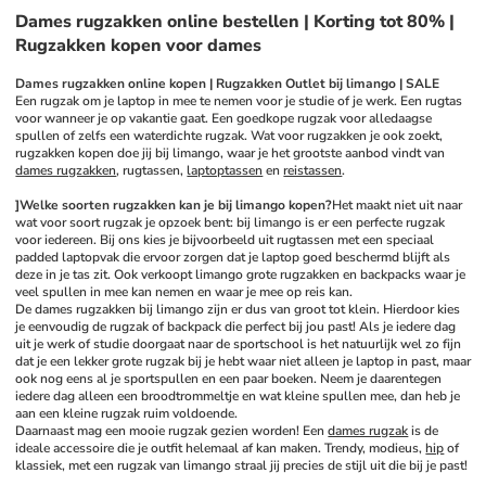
Dames rugzakken online bestellen | Korting tot 80% |
Rugzakken kopen voor dames
Dames rugzakken online kopen | Rugzakken Outlet bij limango | SALE
Een rugzak om je laptop in mee te nemen voor je studie of je werk. Een rugtas 
voor wanneer je op vakantie gaat. Een goedkope rugzak voor alledaagse 
spullen of zelfs een waterdichte rugzak. Wat voor rugzakken je ook zoekt, 
rugzakken kopen doe jij bij limango, waar je het grootste aanbod vindt van 
dames rugzakken
, rugtassen, 
laptoptassen
 en 
reistassen
.
]Welke soorten rugzakken kan je bij limango kopen?
Het maakt niet uit naar 
wat voor soort rugzak je opzoek bent: bij limango is er een perfecte rugzak 
voor iedereen. Bij ons kies je bijvoorbeeld uit rugtassen met een speciaal 
padded laptopvak die ervoor zorgen dat je laptop goed beschermd blijft als 
deze in je tas zit. Ook verkoopt limango grote rugzakken en backpacks waar je 
veel spullen in mee kan nemen en waar je mee op reis kan. 
De dames rugzakken bij limango zijn er dus van groot tot klein. Hierdoor kies 
je eenvoudig de rugzak of backpack die perfect bij jou past! Als je iedere dag 
uit je werk of studie doorgaat naar de sportschool is het natuurlijk wel zo fijn 
dat je een lekker grote rugzak bij je hebt waar niet alleen je laptop in past, maar 
ook nog eens al je sportspullen en een paar boeken. Neem je daarentegen 
iedere dag alleen een broodtrommeltje en wat kleine spullen mee, dan heb je 
aan een kleine rugzak ruim voldoende.
Daarnaast mag een mooie rugzak gezien worden! Een 
dames rugzak
 is de 
ideale accessoire die je outfit helemaal af kan maken. Trendy, modieus, 
hip
 of 
klassiek, met een rugzak van limango straal jij precies de stijl uit die bij je past!