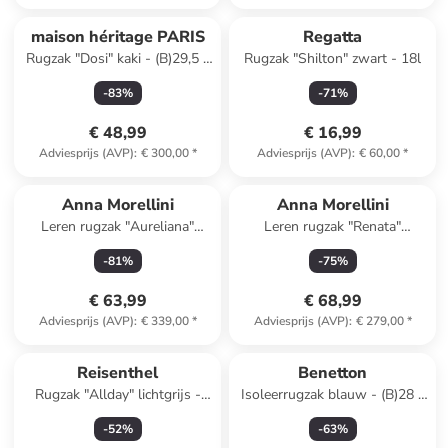
Reeds in een ander winkelwagentje
maison héritage PARIS
Regatta
Rugzak "Dosi" kaki - (B)29,5 x
Rugzak "Shilton" zwart - 18l
(H)42 x (D)12 cm
-
83
%
-
71
%
€ 48,99
€ 16,99
Adviesprijs (AVP)
:
€ 300,00
*
Adviesprijs (AVP)
:
€ 60,00
*
Anna Morellini
Anna Morellini
Leren rugzak "Aureliana"
Leren rugzak "Renata"
zwart - (B)42 x (H)55 x (D)16
antraciet - (B)24,5 x (H)30 x
-
81
%
-
75
%
cm
(D)7 cm
€ 63,99
€ 68,99
Adviesprijs (AVP)
:
€ 339,00
*
Adviesprijs (AVP)
:
€ 279,00
*
Reisenthel
Benetton
Rugzak "Allday" lichtgrijs -
Isoleerrugzak blauw - (B)28 x
(B)30 x (H)39 x (D)13 cm
(H)36 x (D)22 cm
-
52
%
-
63
%