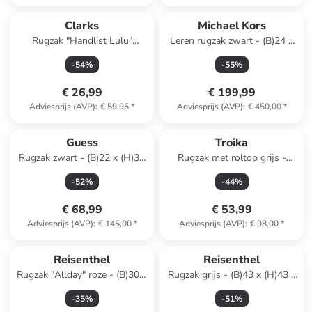
Clarks
Michael Kors
Rugzak "Handlist Lulu"
Leren rugzak zwart - (B)24 x
zilverkleurig - (B)24,5 x (H)30
(H)30 x (D)13 cm
-
54
%
-
55
%
x (D)12 cm
€ 26,99
€ 199,99
Adviesprijs (AVP)
:
€ 59,95
*
Adviesprijs (AVP)
:
€ 450,00
*
Guess
Troika
Rugzak zwart - (B)22 x (H)32
Rugzak met roltop grijs -
x (D)12 cm
(B)33 x (H)53 x (D)11 cm
-
52
%
-
44
%
€ 68,99
€ 53,99
Adviesprijs (AVP)
:
€ 145,00
*
Adviesprijs (AVP)
:
€ 98,00
*
Reeds in een ander winkelwagentje
Reisenthel
Reisenthel
Rugzak "Allday" roze - (B)30 x
Rugzak grijs - (B)43 x (H)43 x
(H)39 x (D)13 cm
(D)17 cm
-
35
%
-
51
%