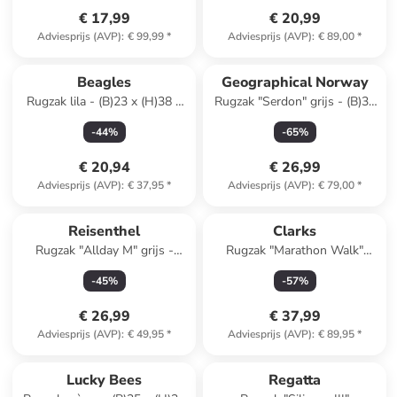
€ 17,99
€ 20,99
Adviesprijs (AVP)
:
€ 99,99
*
Adviesprijs (AVP)
:
€ 89,00
*
Beagles
Geographical Norway
Rugzak lila - (B)23 x (H)38 x
Rugzak "Serdon" grijs - (B)30
(D)14 cm
x (H)42 x (D)12 cm
-
44
%
-
65
%
€ 20,94
€ 26,99
Adviesprijs (AVP)
:
€ 37,95
*
Adviesprijs (AVP)
:
€ 79,00
*
Reisenthel
Clarks
Rugzak "Allday M" grijs -
Rugzak "Marathon Walk"
(B)30 x (H)39 x (D)13 cm
zwart - (B)40 x (H)39,5 x
-
45
%
-
57
%
(D)11,5 cm
€ 26,99
€ 37,99
Adviesprijs (AVP)
:
€ 49,95
*
Adviesprijs (AVP)
:
€ 89,95
*
Lucky Bees
Regatta