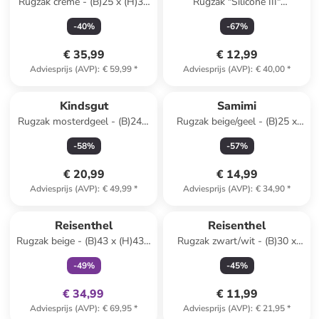
Rugzak crème - (B)25 x (H)30
Rugzak "Silicone III"
x (D)12 cm
blauw/zwart - (B)25,5 x (H)45
-
40
%
-
67
%
x (D)12 cm
€ 35,99
€ 12,99
Adviesprijs (AVP)
:
€ 59,99
*
Adviesprijs (AVP)
:
€ 40,00
*
Kindsgut
Samimi
Rugzak mosterdgeel - (B)24 x
Rugzak beige/geel - (B)25 x
(H)32 x (D)12 cm
(H)32 x (D)10 cm
-
58
%
-
57
%
€ 20,99
€ 14,99
Adviesprijs (AVP)
:
€ 49,99
*
Adviesprijs (AVP)
:
€ 34,90
*
family
exclusief
Reisenthel
Reisenthel
Rugzak beige - (B)43 x (H)43 x
Rugzak zwart/wit - (B)30 x
(D)17 cm
(H)45 x (D)11 cm
-
49
%
-
45
%
€ 34,99
€ 11,99
Adviesprijs (AVP)
:
€ 69,95
*
Adviesprijs (AVP)
:
€ 21,95
*