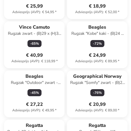
€ 25,99
€ 18,99
Adviesprijs (AVP)
:
€ 54,95
*
Adviesprijs (AVP)
:
€ 52,00
*
Vince Camuto
Beagles
Rugzak zwart - (B)29 x (H)32
Rugzak "Kobe" kaki - (B)24 x
x (D)11 cm
(H)59 x (D)13 cm
-
65
%
-
72
%
€ 40,99
€ 24,99
Adviesprijs (AVP)
:
€ 118,99
*
Adviesprijs (AVP)
:
€ 89,95
*
Beagles
Geographical Norway
Rugzak "Outdoor" zwart -
Rugzak "Somfy" zwart - (B)29
(B)29,5 x (H)43 x (D)17 cm
x (H)36 x (D)13 cm
-
45
%
-
76
%
€ 27,22
€ 20,99
Adviesprijs (AVP)
:
€ 49,95
*
Adviesprijs (AVP)
:
€ 89,00
*
Regatta
Regatta