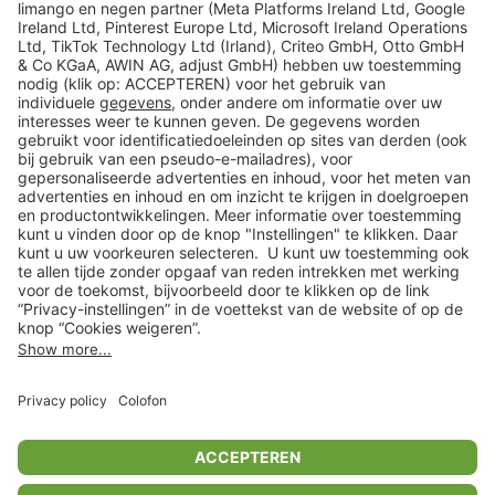
limango
Veilig winkelen
Klantenservice
Shop
Acties
limango.de
limango.pl