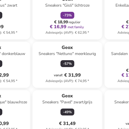
tus" zwart
Sneakers "Gisli" lichtroze
Enkella
-
73
%
€ 18,99
€
regulier
99
€ 16,99
€ 2
met family
)
:
€ 54,95
*
Adviesprijs (AVP)
:
€ 62,95
*
Adviesp
x
Geox
r" donkerblauw
Sneakers "Nettuno" meerkleurig
Sandalen
-
57
%
€
2,99
€ 31,99
€ 1
vanaf
:
)
:
€ 54,95
*
Adviesprijs (AVP)
:
€ 74,95
*
Adviesp
x
Geox
ue" blauw/roze
Sneakers "Pavel" zwart/grijs
Sneaker
-
49
%
0,99
€ 31,49
va