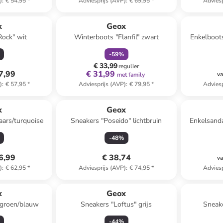
)
:
€ 54,95
*
Adviesprijs (AVP)
:
€ 69,95
*
Adviesp
family
korting
x
Geox
Rock" wit
Winterboots "Flanfil" zwart
Enkelboots
-
59
%
€ 33,99
regulier
7,99
€ 31,99
va
met family
)
:
€ 57,95
*
Adviesprijs (AVP)
:
€ 79,95
*
Adviesp
x
Geox
aars/turquoise
Sneakers "Poseido" lichtbruin
Enkelsanda
-
48
%
6,99
€ 38,74
va
)
:
€ 62,95
*
Adviesprijs (AVP)
:
€ 74,95
*
Adviesp
x
Geox
 groen/blauw
Sneakers "Loftus" grijs
Sneake
-
44
%