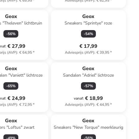
rijs (AVP)
:
€ 69,95
*
Adviesprijs (AVP)
:
€ 62,95
*
Geox
Geox
 "Theleven" lichtbruin
Sneakers "Sprintye" roze
-
56
%
-
54
%
€ 27,99
€ 17,99
naf
:
rijs (AVP)
:
€ 64,95
*
Adviesprijs (AVP)
:
€ 39,95
*
Geox
Geox
len "Vaniett" lichtroze
Sandalen "Adriel" lichtroze
-
65
%
-
57
%
€ 24,99
€ 18,99
naf
:
vanaf
:
rijs (AVP)
:
€ 72,95
*
Adviesprijs (AVP)
:
€ 44,95
*
Geox
Geox
rs "Loftus" zwart
Sneakers "New Torque" meerkleurig
-
49
%
-
56
%