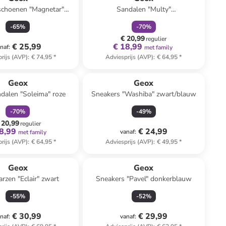
schoenen "Magnetar"
Sandalen "Multy"
zwart/geel
donkerblauw/rood
-
65
%
-
70
%
€ 20,99
regulier
€ 25,99
€ 18,99
naf
:
met family
rijs (AVP)
:
€ 74,95
*
Adviesprijs (AVP)
:
€ 64,95
*
family
korting
Geox
Geox
dalen "Soleima" roze
Sneakers "Washiba" zwart/blauw
-
70
%
-
49
%
 20,99
regulier
8,99
€ 24,99
vanaf
:
met family
rijs (AVP)
:
€ 64,95
*
Adviesprijs (AVP)
:
€ 49,95
*
Geox
Geox
arzen "Eclair" zwart
Sneakers "Pavel" donkerblauw
-
55
%
-
52
%
€ 30,99
€ 29,99
naf
:
vanaf
: