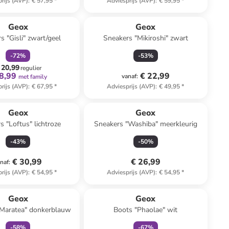
rijs (AVP)
:
€ 57,95
*
Adviesprijs (AVP)
:
€ 59,95
*
family
korting
Geox
Geox
s "Gisli" zwart/geel
Sneakers "Mikiroshi" zwart
-
72
%
-
53
%
 20,99
regulier
8,99
€ 22,99
vanaf
:
met family
rijs (AVP)
:
€ 67,95
*
Adviesprijs (AVP)
:
€ 49,95
*
Geox
Geox
s "Loftus" lichtroze
Sneakers "Washiba" meerkleurig
-
43
%
-
50
%
€ 30,99
€ 26,99
naf
:
rijs (AVP)
:
€ 54,95
*
Adviesprijs (AVP)
:
€ 54,95
*
family
exclusief
family
korting
Geox
Geox
"Maratea" donkerblauw
Boots "Phaolae" wit
-
58
%
-
67
%