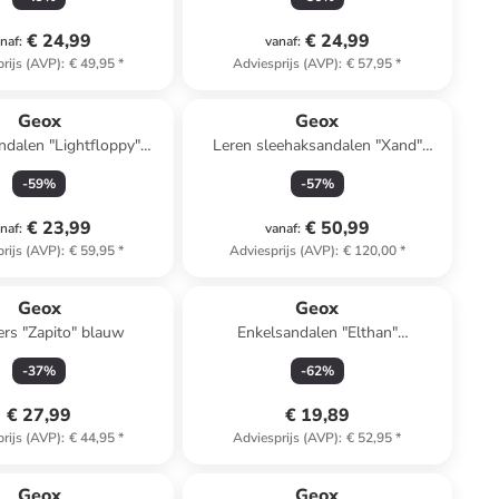
€ 24,99
€ 24,99
naf
:
vanaf
:
rijs (AVP)
:
€ 49,95
*
Adviesprijs (AVP)
:
€ 57,95
*
Geox
Geox
ndalen "Lightfloppy"
Leren sleehaksandalen "Xand"
lichtbruin
lichtbruin
-
59
%
-
57
%
€ 23,99
€ 50,99
naf
:
vanaf
:
rijs (AVP)
:
€ 59,95
*
Adviesprijs (AVP)
:
€ 120,00
*
Geox
Geox
rs "Zapito" blauw
Enkelsandalen "Elthan"
lichtroze/zilverkleurig
-
37
%
-
62
%
€ 27,99
€ 19,89
rijs (AVP)
:
€ 44,95
*
Adviesprijs (AVP)
:
€ 52,95
*
family
korting
Geox
Geox