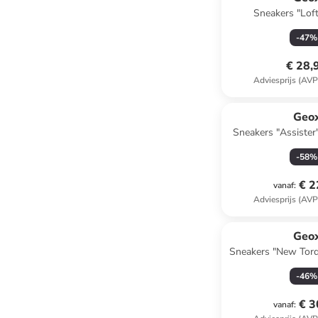
Sneakers "Lof
-
47
%
€ 28,
Adviesprijs (AVP
Geo
Sneakers "Assiste
-
58
%
€ 2
vanaf
:
Adviesprijs (AVP
Geo
Sneakers "New Torq
-
46
%
€ 3
vanaf
: