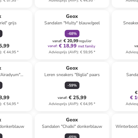
)
:
€ 57,95
*
Adviesprijs (AVP)
:
€ 44,95
*
Adviesp
family
korting
x
Geox
el" grijs
Sandalen "Multy" blauw/geel
Sneaker
-
68
%
€ 20,99
vanaf
:
regulier
5,99
€ 18,99
vanaf
:
va
met family
)
:
€ 44,95
*
Adviesprijs (AVP)
:
€ 59,95
*
Adviesp
Reeds in ee
x
Geox
"Airadyum"
Leren sneakers "Biglia" paars
Sandal
/oranje
-
59
%
€
8,99
€ 25,99
€ 1
vanaf
:
)
:
€ 54,95
*
Adviesprijs (AVP)
:
€ 64,95
*
Adviesp
x
Geox
 donkerblauw
Sandalen "Chalki" donkerblauw
Winterboots
-
65
%