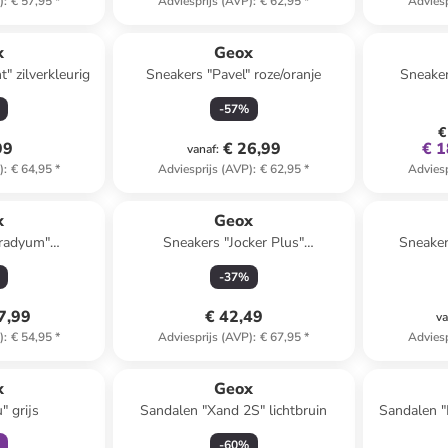
)
:
€ 57,95
*
Adviesprijs (AVP)
:
€ 62,95
*
Adviesp
x
Geox
" zilverkleurig
Sneakers "Pavel" roze/oranje
Sneaker
-
57
%
€
99
€ 26,99
€ 1
vanaf
:
)
:
€ 64,95
*
Adviesprijs (AVP)
:
€ 62,95
*
Adviesp
x
Geox
iradyum"
Sneakers "Jocker Plus"
Sneaker
auw/oranje
donkerblauw
-
37
%
7,99
€ 42,49
va
)
:
€ 54,95
*
Adviesprijs (AVP)
:
€ 67,95
*
Adviesp
orting
x
Geox
" grijs
Sandalen "Xand 2S" lichtbruin
Sandalen 
-
60
%