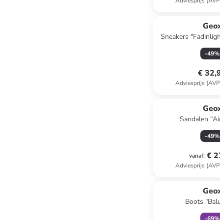
Adviesprijs (AVP
Geo
Sneakers "Fadinlight
-
49
%
€ 32,
Adviesprijs (AVP
Geo
Sandalen "A
donkerblauw/bl
-
49
%
€ 2
vanaf
:
Adviesprijs (AVP
family
k
Geo
Boots "Balu
-
69
%