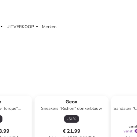
UITVERKOOP
Merken
x
Geox
w Torque"
Sneakers "Rishon" donkerblauw
Sandalen "Co
anje
-
51
%
vana
3,99
€ 21,99
vanaf
: