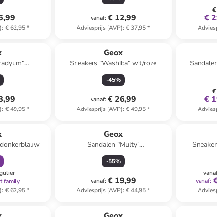
€
6,99
€ 12,99
€ 2
vanaf
:
)
:
€ 62,95
*
Adviesprijs (AVP)
:
€ 37,95
*
Adviesp
x
Geox
iradyum"
Sneakers "Washiba" wit/roze
Sandalen
w/rood
-
45
%
€
8,99
€ 26,99
€ 1
vanaf
:
)
:
€ 49,95
*
Adviesprijs (AVP)
:
€ 49,95
*
Adviesp
orting
x
Geox
" donkerblauw
Sandalen "Multy"
Sneaker
donkerblauw/oranje
-
55
%
gulier
vana
€ 19,99
vanaf
:
vanaf
:
t family
)
:
€ 62,95
*
Adviesprijs (AVP)
:
€ 44,95
*
Adviesp
orting
x
Geox