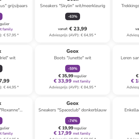
us" grijs/paars
Sneakers "Skylin" wit/meerkleurig
Trekking
-
63
%
gulier
€ 23,99
vanaf
:
va
t family
)
:
€ 57,95
*
Adviesprijs (AVP)
:
€ 64,95
*
Adviesp
family
korting
x
Geox
iel" wit
Boots "Junette" wit
Leren san
-
59
%
€ 35,99
€
regulier
7,99
€ 33,99
€ 1
met family
)
:
€ 44,95
*
Adviesprijs (AVP)
:
€ 84,95
*
Adviesp
orting
family
korting
x
Geox
 "Roxanne"
Sneakers "Spaceclub" donkerblauw
Enkella
lauw
-
74
%
€ 19,99
gulier
regulier
€ 17,99
va
t family
met family