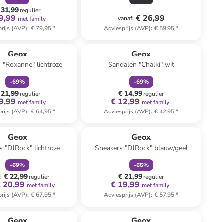
 31,99
regulier
9,99
€ 26,99
vanaf
:
met family
rijs (AVP)
:
€ 79,95
*
Adviesprijs (AVP)
:
€ 59,95
*
family
korting
family
korting
Geox
Geox
 "Roxanne" lichtroze
Sandalen "Chalki" wit
-
69
%
-
69
%
 21,99
€ 14,99
regulier
regulier
9,99
€ 12,99
met family
met family
rijs (AVP)
:
€ 64,95
*
Adviesprijs (AVP)
:
€ 42,95
*
family
korting
family
korting
Geox
Geox
s "DJRock" lichtroze
Sneakers "DJRock" blauw/geel
-
69
%
-
65
%
€ 22,99
€ 21,99
f
:
regulier
regulier
€ 20,99
€ 19,99
met family
met family
rijs (AVP)
:
€ 67,95
*
Adviesprijs (AVP)
:
€ 57,95
*
family
korting
Geox
Geox