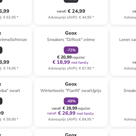
6,99
€ 24,99
vanaf
:
va
)
:
€ 62,95
*
Adviesprijs (AVP)
:
€ 44,95
*
Adviesp
family
korting
x
Geox
rème/lichtroze
Sneakers "DJRock" crème
Leren sa
-
72
%
€ 20,99
regulier
8,99
€ 18,99
va
met family
)
:
€ 74,95
*
Adviesprijs (AVP)
:
€ 67,95
*
Adviesp
family
korting
x
Geox
iba" zwart
Winterboots "Flanfil" zwart/grijs
Sneake
-
68
%
€ 28,99
vanaf
:
regulier
99
€ 26,99
vanaf
:
met family
)
:
€ 59,95
*
Adviesprijs (AVP)
:
€ 84,95
*
Adviesp
family
korting
x
Geox