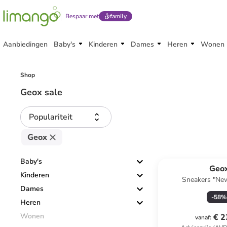
Bespaar met
family
Aanbiedingen
Baby's
Kinderen
Dames
Heren
Wonen
Shop
Geox sale
Populariteit
Geox
Baby's
Geo
Kinderen
Sneakers "Ne
Dames
zwart/or
-
58
%
Heren
Wonen
€ 2
vanaf
: