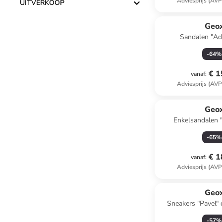
Adviesprijs (AVP
UITVERKOOP
Geo
Sandalen "Adri
-
64
%
€ 1
vanaf
:
Adviesprijs (AVP
Geo
Enkelsandalen 
donkerblauw
-
65
%
€ 1
vanaf
:
Adviesprijs (AVP
Geo
Sneakers "Pavel"
-
57
%