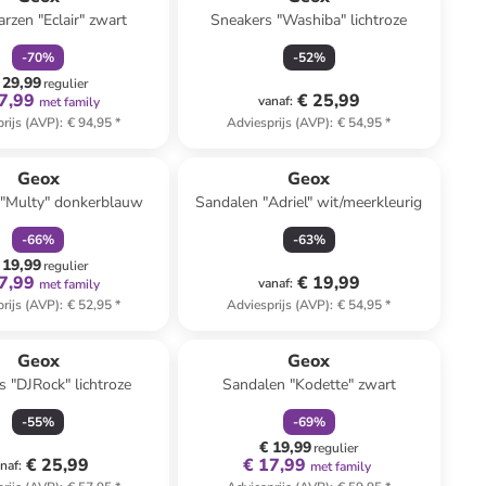
arzen "Eclair" zwart
Sneakers "Washiba" lichtroze
-
70
%
-
52
%
 29,99
regulier
7,99
€ 25,99
vanaf
:
met family
rijs (AVP)
:
€ 94,95
*
Adviesprijs (AVP)
:
€ 54,95
*
family
korting
Geox
Geox
 "Multy" donkerblauw
Sandalen "Adriel" wit/meerkleurig
-
66
%
-
63
%
 19,99
regulier
7,99
€ 19,99
vanaf
:
met family
rijs (AVP)
:
€ 52,95
*
Adviesprijs (AVP)
:
€ 54,95
*
family
korting
Reeds in een ander winkelwagentje
Geox
Geox
s "DJRock" lichtroze
Sandalen "Kodette" zwart
-
55
%
-
69
%
€ 19,99
regulier
€ 25,99
€ 17,99
naf
:
met family