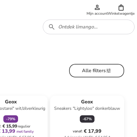
Mijn account
Winkelwagentje
Alle filters
family
korting
Geox
Geox
starei" wit/zilverkleurig
Sneakers "Lightyloo" donkerblauw
-
79
%
-
67
%
€ 15,99
f
:
regulier
€ 13,99
€ 17,99
vanaf
:
met family