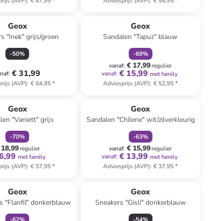
rijs (AVP)
:
€ 67,95
*
Adviesprijs (AVP)
:
€ 54,95
*
family
korting
Reeds in een ander winkelwagentje
Geox
Geox
s "Inek" grijs/groen
Sandalen "Tapuz" blauw
-
50
%
-
69
%
€ 17,99
vanaf
:
regulier
€ 31,99
€ 15,99
naf
:
vanaf
:
met family
rijs (AVP)
:
€ 64,95
*
Adviesprijs (AVP)
:
€ 52,95
*
family
korting
family
korting
n ander winkelwagentje
Geox
Geox
en "Vaniett" grijs
Sandalen "Chilene" wit/zilverkleurig
-
70
%
-
63
%
 18,99
€ 15,99
regulier
vanaf
:
regulier
6,99
€ 13,99
vanaf
:
met family
met family
rijs (AVP)
:
€ 57,95
*
Adviesprijs (AVP)
:
€ 37,95
*
family
korting
Geox
Geox
 "Flanfil" donkerblauw
Sneakers "Gisli" donkerblauw
-
62
%
-
54
%