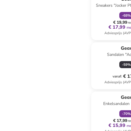
Sneakers "Jocker Pl
-
68
%
€ 19,99
re
€ 17,99
me
Adviesprijs (AVP
Geo
Sandalen "Adr
-
59
%
€ 1
vanaf
:
Adviesprijs (AVP
family
k
Geo
Enkelsandalen
donkerb
-
70
%
€ 17,99
re
€ 15,99
me