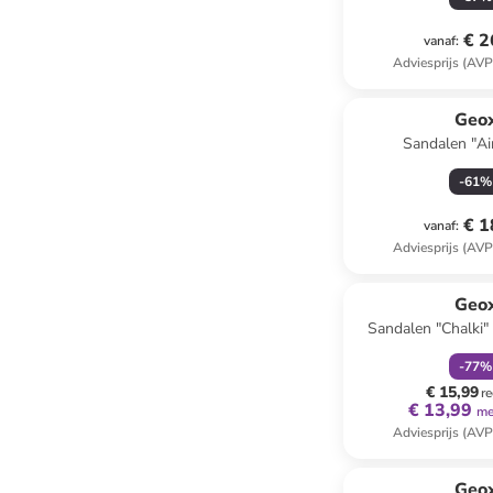
€ 2
vanaf
:
Adviesprijs (AVP
Geo
Sandalen "A
donkerblau
-
61
%
€ 1
vanaf
:
Adviesprijs (AVP
family
k
Geo
Sandalen "Chalki
-
77
%
€ 15,99
re
€ 13,99
me
Adviesprijs (AVP
family
k
Geo