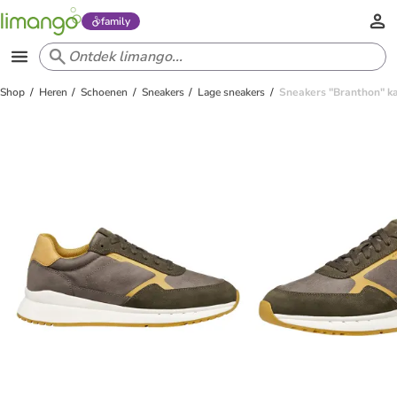
family
Shop
Heren
Schoenen
Sneakers
Lage sneakers
Sneakers "Branthon" kak