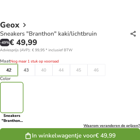
Geox
Sneakers "Branthon" kaki/lichtbruin
€ 49,99
-
49
%
Adviesprijs (AVP)
:
€ 99,95
*
inclusief BTW
Maat
Nog maar 1 stuk op voorraad
42
43
40
44
45
46
Color
Sneakers
"Branthon"
kaki/lichtbruin
Waarom veranderen de prijzen?
In winkelwagentje voor
€ 49,99