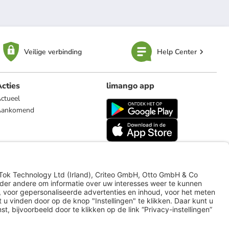
Veilige verbinding
Help Center
cties
limango app
ctueel
Aankomend
limango.de
limango.pl