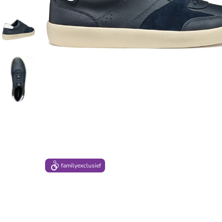
family
exclusief