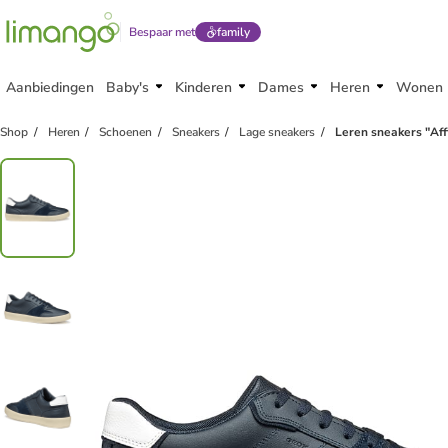
Bespaar met
family
Aanbiedingen
Baby's
Kinderen
Dames
Heren
Wonen
family
exclusief
Shop
Heren
Schoenen
Sneakers
Lage sneakers
Leren sneakers "Aff