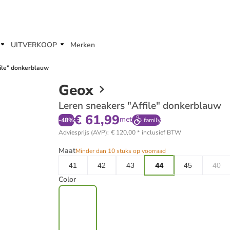
UITVERKOOP
Merken
ile" donkerblauw
Geox
Leren sneakers "Affile" donkerblauw
€ 61,99
met
-
48
%
family
Adviesprijs (AVP)
:
€ 120,00
*
inclusief BTW
Maat
Minder dan 10 stuks op voorraad
41
42
43
44
45
40
Color