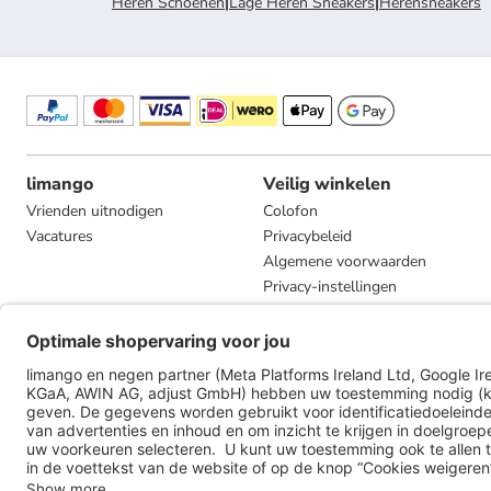
Heren Schoenen
|
Lage Heren Sneakers
|
Herensneakers
limango
Veilig winkelen
Vrienden uitnodigen
Colofon
Vacatures
Privacybeleid
Algemene voorwaarden
Privacy-instellingen
Compliance