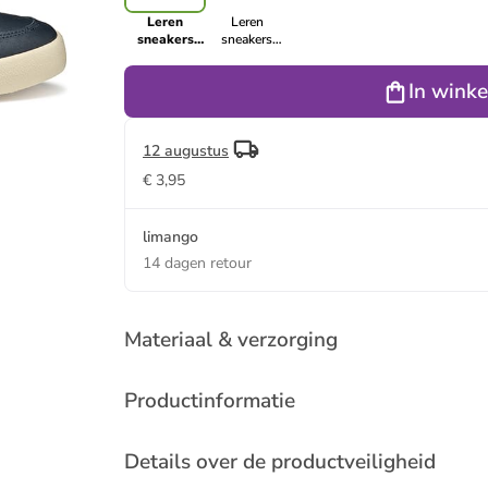
Leren
Leren
sneakers
sneakers
"Affile"
"Affile" wit
donkerblauw
In wink
12 augustus
€ 3,95
limango
14 dagen retour
Materiaal & verzorging
Productinformatie
Details over de productveiligheid