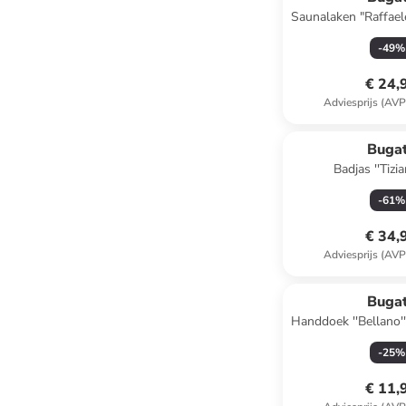
Saunalaken 
-
49
%
€ 24,
Adviesprijs (AVP
Bugat
Badjas ''Tizia
-
61
%
€ 34,
Adviesprijs (AVP
Bugat
Handdoek ''Bellano'' 
(B)50 
-
25
%
€ 11,