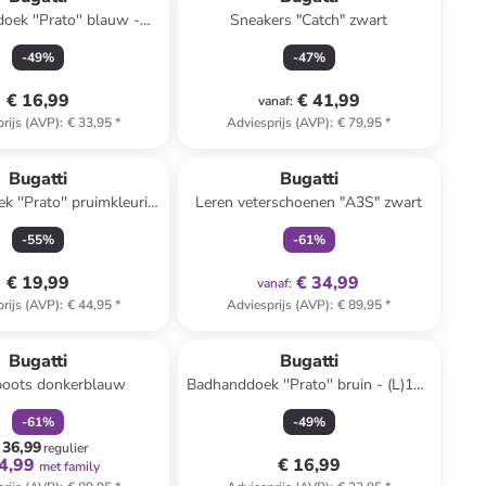
'' blauw -
Sneakers "Catch" zwart
140 x (B)67 cm
-
49
%
-
47
%
€ 16,99
€ 41,99
vanaf
:
rijs (AVP)
:
€ 33,95
*
Adviesprijs (AVP)
:
€ 79,95
*
family
exclusief
Bugatti
Bugatti
 ''Prato'' pruimkleurig
Leren veterschoenen "A3S" zwart
)150 x (B)100 cm
-
55
%
-
61
%
€ 19,99
€ 34,99
vanaf
:
rijs (AVP)
:
€ 44,95
*
Adviesprijs (AVP)
:
€ 89,95
*
family
korting
Bugatti
Bugatti
boots donkerblauw
Badhanddoek ''Prato'' bruin - (L)140
x (B)67 cm
-
61
%
-
49
%
 36,99
regulier
4,99
€ 16,99
met family