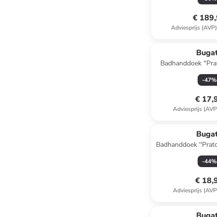
€ 189
Adviesprijs (AVP
Bugat
Badhanddoek ''Prato'' lichtgrijs -
(L)140 x (
-
47
%
€ 17,
Adviesprijs (AVP
Reeds in een ander
Bugat
Badhanddoek ''Prato'' grijs - (L)140
x (B)67
-
44
%
€ 18,
Adviesprijs (AVP
Bugat