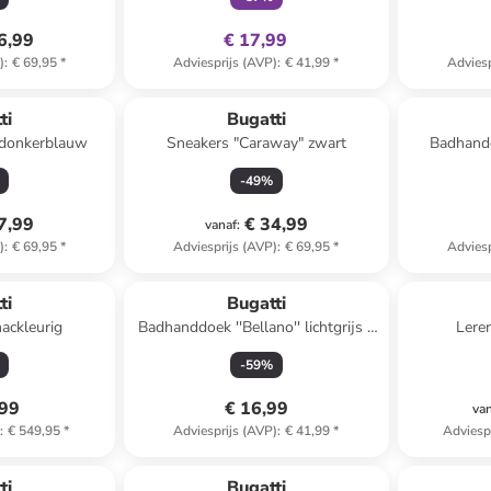
6,99
€ 17,99
)
:
€ 69,95
*
Adviesprijs (AVP)
:
€ 41,99
*
Adviesp
ti
Bugatti
" donkerblauw
Sneakers "Caraway" zwart
Badhanddoek ''Prat
(L)
-
49
%
7,99
€ 34,99
vanaf
:
)
:
€ 69,95
*
Adviesprijs (AVP)
:
€ 69,95
*
Adviesp
ti
Bugatti
nackleurig
Badhanddoek ''Bellano'' lichtgrijs -
Leren
(L)140 x (B)67 cm
-
59
%
,99
€ 16,99
va
)
:
€ 549,95
*
Adviesprijs (AVP)
:
€ 41,99
*
Adviesp
ti
Bugatti