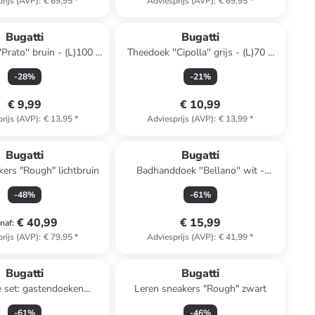
rijs (AVP)
:
€ 69,95
*
Adviesprijs (AVP)
:
€ 69,95
*
Bugatti
Bugatti
Prato'' bruin - (L)100 x
Theedoek ''Cipolla'' grijs - (L)70 x
(B)50 cm
(B)50 cm
-
28
%
-
21
%
€ 9,99
€ 10,99
rijs (AVP)
:
€ 13,95
*
Adviesprijs (AVP)
:
€ 13,99
*
Bugatti
Bugatti
kers "Rough" lichtbruin
Badhanddoek ''Bellano'' wit -
(L)140 x (B)67 cm
-
48
%
-
61
%
€ 40,99
€ 15,99
naf
:
rijs (AVP)
:
€ 79,95
*
Adviesprijs (AVP)
:
€ 41,99
*
Bugatti
Bugatti
e set: gastendoeken
Leren sneakers "Rough" zwart
 grijs - (L)50 x (B)30 cm
-
61
%
-
46
%