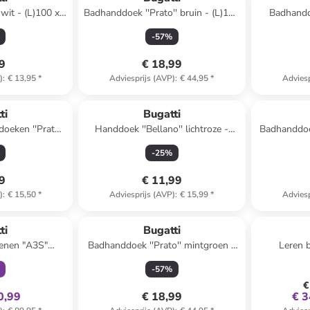
wit - (L)100 x
Badhanddoek ''Prato'' bruin - (L)150
Badhanddoek ''Prato
cm
x (B)100 cm
(L)
-
57
%
99
€ 18,99
)
:
€ 13,95
*
Adviesprijs (AVP)
:
€ 44,95
*
Adviesp
ti
Bugatti
 ''Prato''
Handdoek ''Bellano'' lichtroze -
Badhanddoek
0 x (B)30 cm
(L)100 x (B)50 cm
- (L
-
25
%
49
€ 11,99
)
:
€ 15,50
*
Adviesprijs (AVP)
:
€ 15,99
*
Adviesp
clusief
Reeds in een ander winkelwagentje
ti
Bugatti
oenen "A3S"
Badhanddoek ''Prato'' mintgroen -
Leren 
uin
(L)150 x (B)100 cm
-
57
%
€
0,99
€ 18,99
€ 3