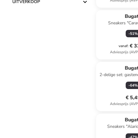
Adviesprijs (AVP
UITVERKOOP
Bugat
Sneakers "Cara
-
51
%
€ 3
vanaf
:
Adviesprijs (AVP
Bugat
2-delige set: gastendoeken
bruin - (L)50 
-
64
%
€ 5,
Adviesprijs (AVP
Bugat
Sneakers "Alaric
-
47
%