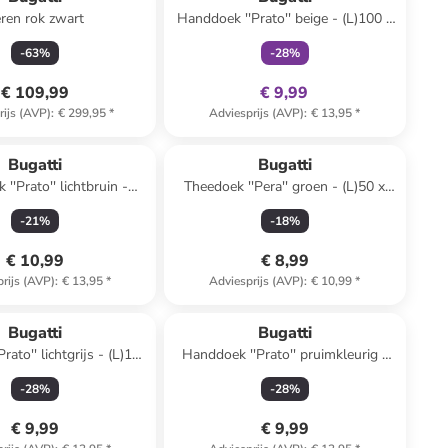
ren rok zwart
Handdoek ''Prato'' beige - (L)100 x
(B)50 cm
-
63
%
-
28
%
€ 109,99
€ 9,99
rijs (AVP)
:
€ 299,95
*
Adviesprijs (AVP)
:
€ 13,95
*
Bugatti
Bugatti
''Prato'' lichtbruin -
Theedoek ''Pera'' groen - (L)50 x
100 x (B)50 cm
(B)50 cm
-
21
%
-
18
%
€ 10,99
€ 8,99
rijs (AVP)
:
€ 13,95
*
Adviesprijs (AVP)
:
€ 10,99
*
Bugatti
Bugatti
ato'' lichtgrijs - (L)100
Handdoek ''Prato'' pruimkleurig -
x (B)50 cm
(L)100 x (B)50 cm
-
28
%
-
28
%
€ 9,99
€ 9,99