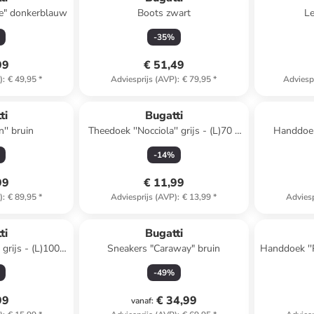
"Raffaele" donkerblauw
Boots zwart
Le
-
35
%
99
€ 51,49
)
:
€ 49,95
*
Adviesprijs (AVP)
:
€ 79,95
*
Adviesp
ti
Bugatti
n'' bruin
Theedoek ''Nocciola'' grijs - (L)70 x
Handdoek 
(B)50 cm
(L)
-
14
%
99
€ 11,99
)
:
€ 89,95
*
Adviesprijs (AVP)
:
€ 13,99
*
Adviesp
ti
Bugatti
grijs - (L)100 x
Sneakers "Caraway" bruin
Handdoek ''Pr
cm
-
49
%
99
€ 34,99
vanaf
: