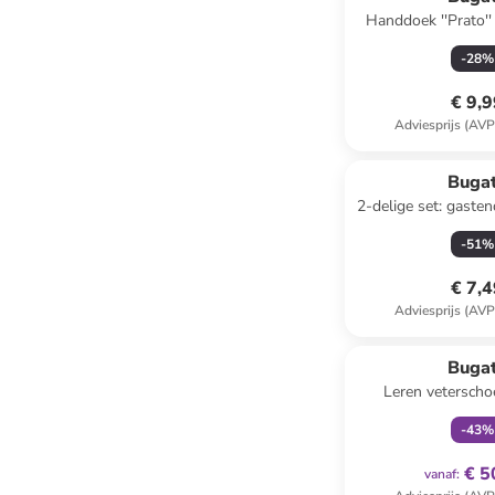
Handdoek ''Prato'' 
(B)50 
-
28
%
€ 9,
Adviesprijs (AVP
Bugat
2-delige set: gastendoeken
lichtbruin - (L)5
-
51
%
€ 7,
Adviesprijs (AVP
family
ex
Bugat
Leren vetersch
lichtbr
-
43
%
€ 5
vanaf
: