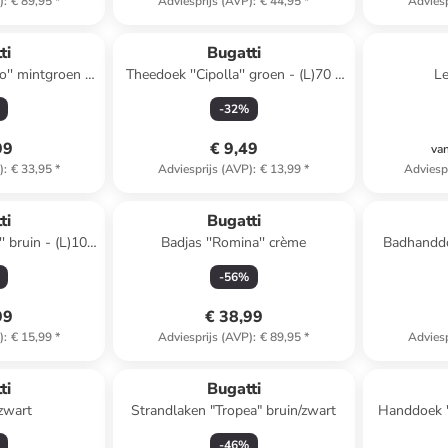
)
:
€ 89,95
*
Adviesprijs (AVP)
:
€ 44,95
*
Adviesp
ti
Bugatti
Theedoek ''Cipolla'' groen - (L)70 x
Le
B)67 cm
(B)50 cm
-
32
%
99
€ 9,49
va
)
:
€ 33,95
*
Adviesprijs (AVP)
:
€ 13,99
*
Adviesp
ti
Bugatti
' bruin - (L)100
Badjas ''Romina'' crème
Badhanddoek ''Prato'' li
 cm
(L)
-
56
%
99
€ 38,99
)
:
€ 15,99
*
Adviesprijs (AVP)
:
€ 89,95
*
Adviesp
Reeds in een ander winkelwagentje
ti
Bugatti
 zwart
Strandlaken "Tropea" bruin/zwart
Handdoek ''
-
46
%