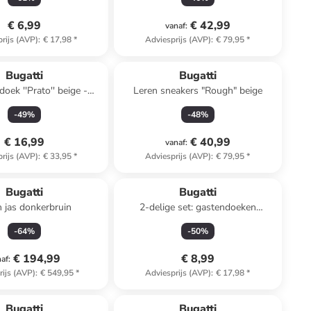
€ 6,99
€ 42,99
vanaf
:
rijs (AVP)
:
€ 17,98
*
Adviesprijs (AVP)
:
€ 79,95
*
Bugatti
Bugatti
o'' beige -
Leren sneakers "Rough" beige
140 x (B)67 cm
-
49
%
-
48
%
€ 16,99
€ 40,99
vanaf
:
rijs (AVP)
:
€ 33,95
*
Adviesprijs (AVP)
:
€ 79,95
*
Bugatti
Bugatti
 jas donkerbruin
2-delige set: gastendoeken
''Bellano'' mintgroen - (L)50 x (B)30
-
64
%
-
50
%
cm
€ 194,99
€ 8,99
naf
:
rijs (AVP)
:
€ 549,95
*
Adviesprijs (AVP)
:
€ 17,98
*
Bugatti
Bugatti