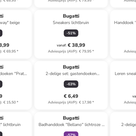
)
:
€ 69,95
*
Adviesprijs (AVP)
:
€ 79,95
*
Adviesp
ti
Bugatti
way" beige
Sneakers lichtbruin
Handdoek ''
-
51
%
3,99
€ 38,99
vanaf
:
)
:
€ 69,95
*
Adviesprijs (AVP)
:
€ 79,95
*
Adviesp
ti
Bugatti
 ''Prato''
2-delige set: gastendoeken
Leren snea
x (B)30 cm
''Bellano'' wit - (L)50 x (B)30 cm
-
63
%
49
€ 6,49
va
)
:
€ 15,50
*
Adviesprijs (AVP)
:
€ 17,98
*
Adviesp
family
exclusief
ti
Bugatti
" lichtbruin
Badhanddoek ''Bellano'' lichtroze -
2-delig
(L)140 x (B)67 cm
''Bellano''
-
57
%