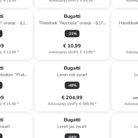
)
:
€ 15,99
*
Adviesprijs (AVP)
:
€ 69,95
*
Adviesp
ti
Bugatti
' oranje - (L)70
Theedoek ''Nocciola'' oranje - (L)70
Handdoek '
 cm
x (B)50 cm
(L)
-
21
%
99
€ 10,99
)
:
€ 13,99
*
Adviesprijs (AVP)
:
€ 13,99
*
Adviesp
ti
Bugatti
 ''Prato''
Leren rok zwart
L
x (B)30 cm
-
48
%
99
€ 204,99
va
)
:
€ 15,50
*
Adviesprijs (AVP)
:
€ 399,95
*
Adviesp
ti
Bugatti
 zwart
Leren jas zwart
L
-
64
%