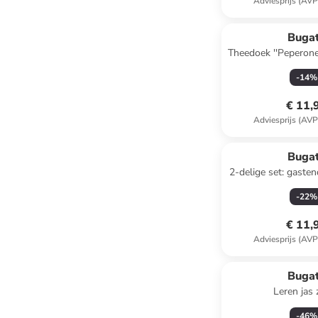
Adviesprijs (AVP
Bugat
Theedoek ''Peperone'
x (B)50
-
14
%
€ 11,
Adviesprijs (AVP
Bugat
2-delige set: gastendoeken
groen - (L)50 
-
22
%
€ 11,
Adviesprijs (AVP
Bugat
Leren jas
-
46
%