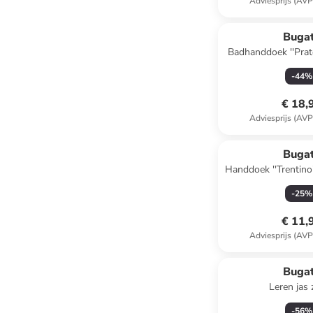
Adviesprijs (AVP
Bugat
Badhanddoek ''Prato'' mintgroen -
(L)140 x (
-
44
%
€ 18,
Adviesprijs (AVP
Bugat
Handdoek ''Trentino'
x (B)50
-
25
%
€ 11,
Adviesprijs (AVP
Bugat
Leren jas
-
56
%