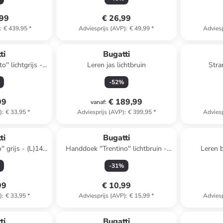
,99
€ 26,99
)
:
€ 439,95
*
Adviesprijs (AVP)
:
€ 49,99
*
Adviesp
ti
Bugatti
Leren jas lichtbruin
Stra
B)67 cm
r
-
52
%
99
€ 189,99
vanaf
:
)
:
€ 33,95
*
Adviesprijs (AVP)
:
€ 399,95
*
Adviesp
 winkelwagentje
ti
Bugatti
Handdoek ''Trentino'' lichtbruin -
Leren 
 cm
(L)100 x (B)50 cm
-
31
%
99
€ 10,99
)
:
€ 33,95
*
Adviesprijs (AVP)
:
€ 15,99
*
Adviesp
Reeds in een ander winkelwagentje
ti
Bugatti