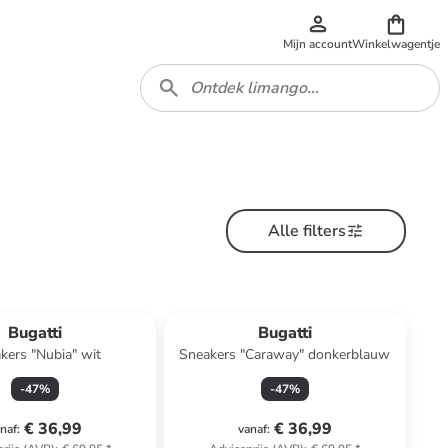
Mijn account
Winkelwagentje
Alle filters
Bugatti
Bugatti
kers "Nubia" wit
Sneakers "Caraway" donkerblauw
-
47
%
-
47
%
€ 36,99
€ 36,99
naf
:
vanaf
: