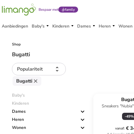
Bespaar met
family
Aanbiedingen
Baby's
Kinderen
Dames
Heren
Wonen
Shop
Bugatti
Populariteit
Bugatti
Baby's
Bugat
Kinderen
Sneakers "Nubia"
Dames
-
49
%
Heren
Wonen
€ 3
vanaf
: