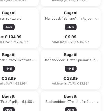
rijs (AVP)
:
€ 89,95
*
Adviesprijs (AVP)
:
€ 33,95
*
Bugatti
Bugatti
ren rok zwart
Handdoek ''Bellano'' mintgroen -
(L)100 x (B)50 cm
-
64
%
-
37
%
€ 104,99
€ 9,99
naf
:
rijs (AVP)
:
€ 299,95
*
Adviesprijs (AVP)
:
€ 15,99
*
Bugatti
Bugatti
chtroze -
Badhanddoek ''Prato'' pruimkleurig
140 x (B)67 cm
- (L)140 x (B)67 cm
-
44
%
-
44
%
€ 18,99
€ 18,99
rijs (AVP)
:
€ 33,95
*
Adviesprijs (AVP)
:
€ 33,95
*
Bugatti
Bugatti
Prato'' grijs - (L)100 x
Badhanddoek ''Trentino'' crème -
(B)50 cm
(L)140 x (B)67 cm
-
35
%
-
52
%