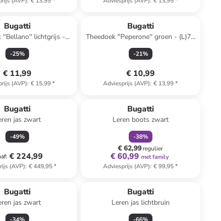
rijs (AVP)
:
€ 13,95
*
Adviesprijs (AVP)
:
€ 13,95
*
Bugatti
Bugatti
'Bellano'' lichtgrijs -
Theedoek ''Peperone'' groen - (L)70
100 x (B)50 cm
x (B)50 cm
-
25
%
-
21
%
€ 11,99
€ 10,99
rijs (AVP)
:
€ 15,99
*
Adviesprijs (AVP)
:
€ 13,99
*
family
korting
Bugatti
Bugatti
eren jas zwart
Leren boots zwart
-
49
%
-
38
%
€ 62,99
regulier
€ 224,99
€ 60,99
naf
:
met family
rijs (AVP)
:
€ 449,95
*
Adviesprijs (AVP)
:
€ 99,95
*
Bugatti
Bugatti
eren jas zwart
Leren jas lichtbruin
-
34
%
-
66
%