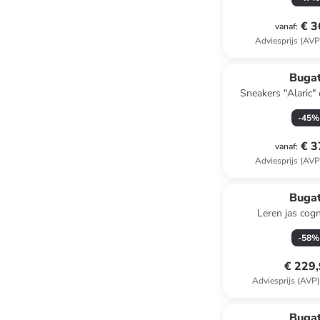
€ 3
vanaf
:
Adviesprijs (AVP
Bugat
Sneakers "Alaric
-
45
%
€ 3
vanaf
:
Adviesprijs (AVP
Bugat
Leren jas cog
-
58
%
€ 229
Adviesprijs (AVP
Bugat