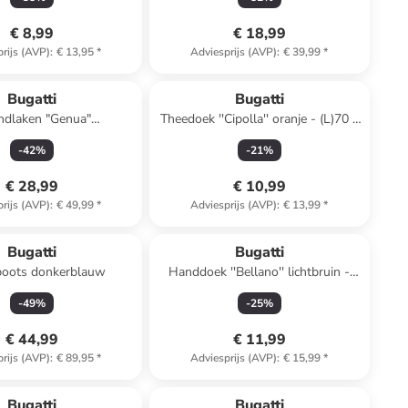
€ 8,99
€ 18,99
rijs (AVP)
:
€ 13,95
*
Adviesprijs (AVP)
:
€ 39,99
*
Bugatti
Bugatti
ndlaken "Genua"
Theedoek ''Cipolla'' oranje - (L)70 x
oze/paars/grijs
(B)50 cm
-
42
%
-
21
%
€ 28,99
€ 10,99
rijs (AVP)
:
€ 49,99
*
Adviesprijs (AVP)
:
€ 13,99
*
Bugatti
Bugatti
boots donkerblauw
Handdoek ''Bellano'' lichtbruin -
(L)100 x (B)50 cm
-
49
%
-
25
%
€ 44,99
€ 11,99
rijs (AVP)
:
€ 89,95
*
Adviesprijs (AVP)
:
€ 15,99
*
family
exclusief
Bugatti
Bugatti