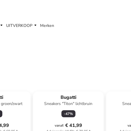
UITVERKOOP
Merken
ti
Bugatti
 groen/zwart
Sneakers "Titon" lichtbruin
Snea
-
47
%
4,99
€ 41,99
vanaf
:
va