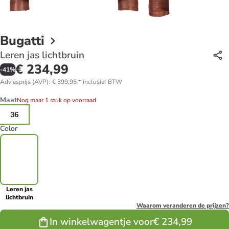
Bugatti
Leren jas lichtbruin
€ 234,99
-
41
%
Adviesprijs (AVP)
:
€ 399,95
*
inclusief BTW
Maat
Nog maar 1 stuk op voorraad
36
Color
Leren jas
lichtbruin
Waarom veranderen de prijzen?
In winkelwagentje voor
€ 234,99