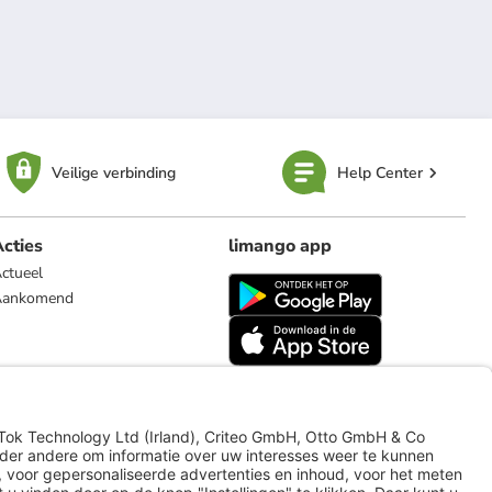
Veilige verbinding
Help Center
cties
limango app
ctueel
Aankomend
limango.de
limango.pl