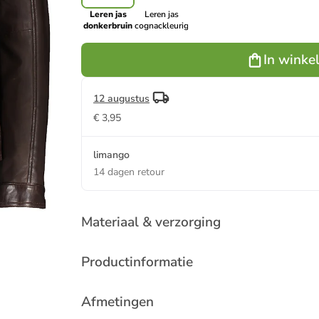
Leren jas
Leren jas
donkerbruin
cognackleurig
In winke
12 augustus
€ 3,95
limango
14 dagen retour
Materiaal & verzorging
Productinformatie
Afmetingen