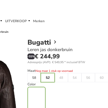
UITVERKOOP
Merken
rbruin
Bugatti
Leren jas donkerbruin
€ 244,99
-
55
%
Adviesprijs (AVP)
:
€ 549,95
*
inclusief BTW
Maat
Nog maar 1 stuk op voorraad
58
52
48
54
56
60
Color