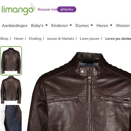
Bespaar met
family
Aanbiedingen
Baby's
Kinderen
Dames
Heren
Wonen
Shop
Heren
Kleding
Jassen & Mantels
Leren jassen
Leren jas donke